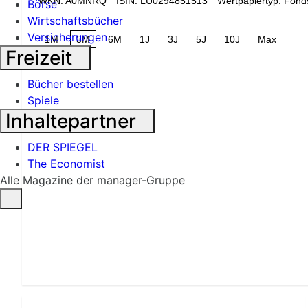
WKN: A0MNRQ
ISIN: LU0294851513
Wertpapiertyp: Fond
Börse
Wirtschaftsbücher
Versicherungen
1M
3M
6M
1J
3J
5J
10J
Max
Freizeit
Bücher bestellen
Spiele
Inhaltepartner
DER SPIEGEL
The Economist
Alle Magazine der manager-Gruppe