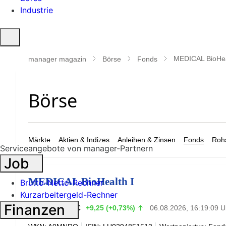
Industrie
Suche
öffnen
MEDICAL BioHea
manager magazin
Börse
Fonds
Märkte
Aktien & Indizes
Anleihen & Zinsen
Fonds
Rohs
Serviceangebote von manager-Partnern
Job
MEDICAL BioHealth I
Brutto-Netto-Rechner
Kurzarbeitergeld-Rechner
1.284,94
Finanzen
€
+9,25 (+0,73%)
06.08.2026, 16:19:09 U