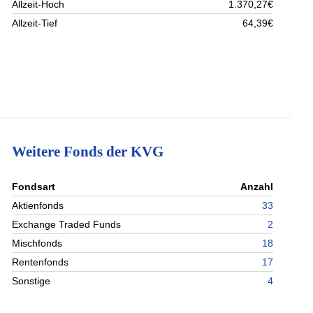
Allzeit-Hoch
1.370,27€
Allzeit-Tief
64,39€
Weitere Fonds der KVG
nterladen
Fondsart
Anzahl
nterladen
Aktienfonds
33
nterladen
Exchange Traded Funds
2
nterladen
Mischfonds
18
Rentenfonds
17
Sonstige
4