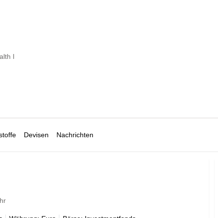
lth I
toffe
Devisen
Nachrichten
hr