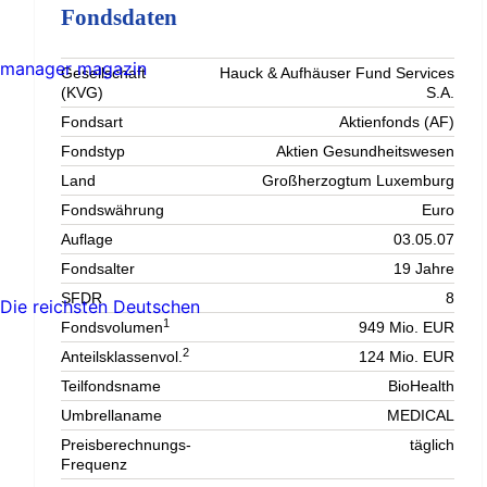
Fondsdaten
manager magazin
Gesellschaft
Hauck & Aufhäuser Fund Services
(KVG)
S.A.
Fondsart
Aktienfonds (AF)
Fondstyp
Aktien Gesundheitswesen
Land
Großherzogtum Luxemburg
Fondswährung
Euro
Auflage
03.05.07
Fondsalter
19 Jahre
SFDR
8
Die reichsten Deutschen
1
Fondsvolumen
949 Mio. EUR
2
Anteilsklassenvol.
124 Mio. EUR
Teilfondsname
BioHealth
Umbrellaname
MEDICAL
Preisberechnungs-
täglich
Frequenz