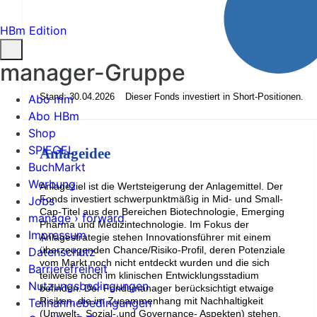
HBm Edition
manager-Gruppe
Stand: 30.04.2026
Dieser Fonds investiert in Short-Positionen.
Abo mm
Abo HBm
Shop
SPIEGEL
Anlageidee
BuchMarkt
Werbung
Anlageziel ist die Wertsteigerung der Anlagemittel. Der
Fonds investiert schwerpunktmäßig in Mid- und Small-
Jobs
Cap-Titel aus den Bereichen Biotechnologie, Emerging
manage › forward
Pharma und Medizintechnologie. Im Fokus der
Impressum
Anlagestrategie stehen Innovationsführer mit einem
überzeugenden Chance/Risiko-Profil, deren Potenziale
Datenschutz
vom Markt noch nicht entdeckt wurden und die sich
Barrierefreiheit
teilweise noch im klinischen Entwicklungsstadium
Nutzungsbedingungen
befinden. Der Fondsmanager berücksichtigt etwaige
Risiken, die im Zusammenhang mit Nachhaltigkeit
Teilnahmebedingungen
(Umwelt-, Sozial- und Governance- Aspekten) stehen.