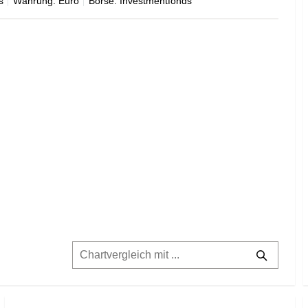
s
Währung: Euro
Börse: Investmentfonds