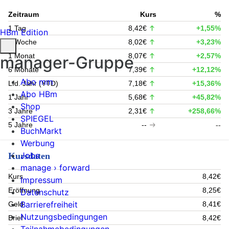
Zeitraum
Kurs
%
1 Tag
8,42€
+1,55%
HBm Edition
1 Woche
8,02€
+3,23%
1 Monat
8,07€
+2,57%
manager-Gruppe
6 Monate
7,39€
+12,12%
Abo mm
Lfd. Jahr (YTD)
7,18€
+15,36%
Abo HBm
1 Jahr
5,68€
+45,82%
Shop
3 Jahre
2,31€
+258,66%
SPIEGEL
5 Jahre
--
--
BuchMarkt
Werbung
Jobs
Kursdaten
manage › forward
Kurs
8,42€
Impressum
Eröffnung
8,25€
Datenschutz
Barrierefreiheit
Geld
8,41€
Nutzungsbedingungen
Brief
8,42€