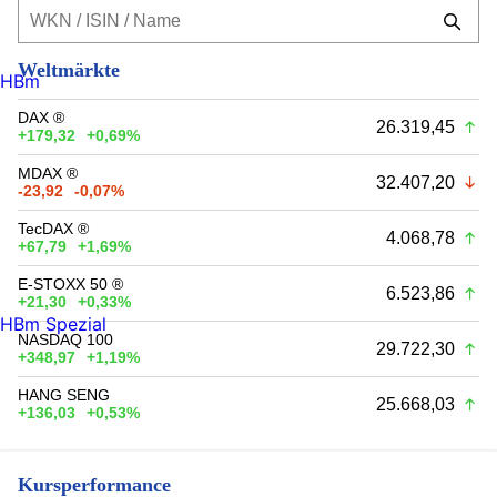
Weltmärkte
HBm
DAX ®
26.319,45
+179,32
+0,69%
MDAX ®
32.407,20
-23,92
-0,07%
TecDAX ®
4.068,78
+67,79
+1,69%
E-STOXX 50 ®
6.523,86
+21,30
+0,33%
HBm Spezial
NASDAQ 100
29.722,30
+348,97
+1,19%
HANG SENG
25.668,03
+136,03
+0,53%
Kursperformance