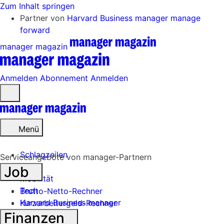
Zum Inhalt springen
Partner von
Harvard Business manager
manage
forward
manager magazin
Anmelden
Abonnement
Anmelden
Menü
öffnen
Menü
Schlagzeilen
Serviceangebote von manager-Partnern
Job
Mobilität
Tech
Brutto-Netto-Rechner
Harvard Business manager
Kurzarbeitergeld-Rechner
Finanzen
Handel