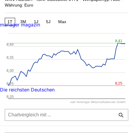
Währung: Euro
1T
3M
1J
5J
Max
manager magazin
8,41
8,40
8,35
8,30
8,25
8,25
Die reichsten Deutschen
8,20
vwd Vereinigte Wirtschaftsdienste GmbH