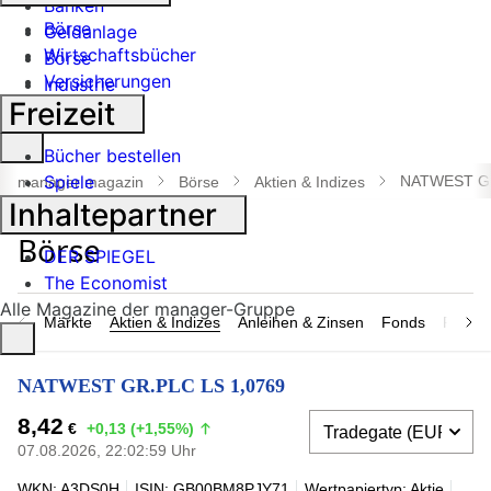
Banken
Börse
Geldanlage
Wirtschaftsbücher
Börse
Versicherungen
Industrie
Freizeit
Suche
Bücher bestellen
öffnen
Spiele
NATWEST GR
manager magazin
Börse
Aktien & Indizes
Inhaltepartner
DER SPIEGEL
The Economist
Alle Magazine der manager-Gruppe
Märkte
Aktien & Indizes
Anleihen & Zinsen
Fonds
Rohsto
NATWEST GR.PLC LS 1,0769
8,42
€
+0,13 (+1,55%)
07.08.2026, 22:02:59 Uhr
WKN: A3DS0H
ISIN: GB00BM8PJY71
Wertpapiertyp: Aktie