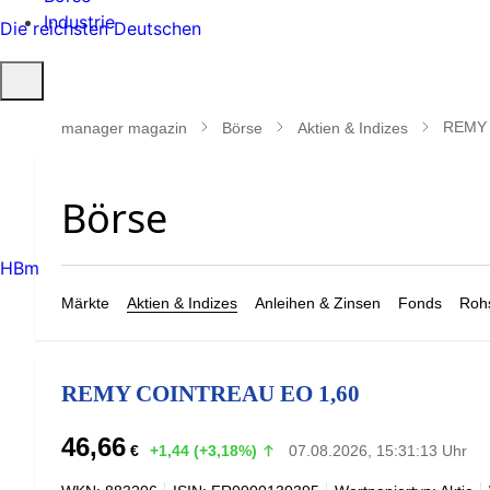
Industrie
Die reichsten Deutschen
Suche
öffnen
REMY 
manager magazin
Börse
Aktien & Indizes
HBm
Märkte
Aktien & Indizes
Anleihen & Zinsen
Fonds
Rohs
REMY COINTREAU EO 1,60
46,66
€
+1,44 (+3,18%)
07.08.2026, 15:31:13 Uhr