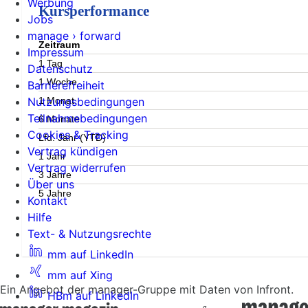
Werbung
Kursperformance
Jobs
manage › forward
Zeitraum
Impressum
1 Tag
Datenschutz
1 Woche
Barrierefreiheit
1 Monat
Nutzungsbedingungen
Teilnahmebedingungen
6 Monate
Cookies & Tracking
Lfd. Jahr (YTD)
Vertrag kündigen
1 Jahr
Vertrag widerrufen
3 Jahre
Über uns
5 Jahre
Kontakt
Hilfe
Text- & Nutzungsrechte
mm auf LinkedIn
mm auf Xing
Ein Angebot der manager-Gruppe mit Daten von Infront.
HBm auf LinkedIn