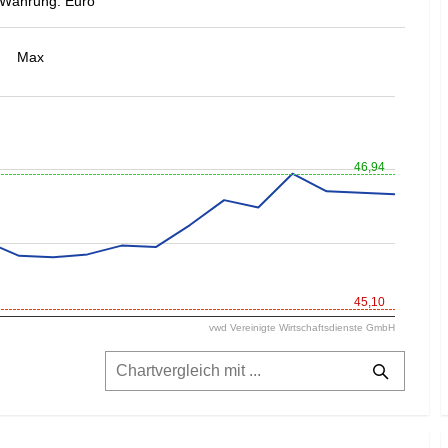
Währung: Euro
Max
46,94
45,10
vwd Vereinigte Wirtschaftsdienste GmbH