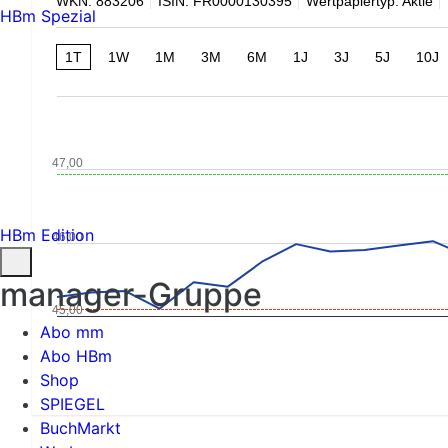
WKN: 883206
ISIN: FR0000130395
Wertpapiertyp: Aktie
HBm Spezial
1T
1W
1M
3M
6M
1J
3J
5J
10J
47,00
HBm Edition
46,00
manager-Gruppe
45,00
Abo mm
Abo HBm
Shop
SPIEGEL
BuchMarkt