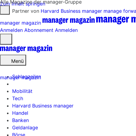
Alle Magazine der manager-Gruppe
Zum Inhalt springen
Partner von
Harvard Business manager
manage forw
manager magazin
Anmelden
Abonnement
Anmelden
Menü
öffnen
Menü
Schlagzeilen
manager magazin
Mobilität
Tech
Harvard Business manager
Handel
Banken
Geldanlage
Börse