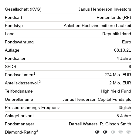
Gesellschaft (KVG)
Janus Henderson Investors
Fondsart
Rentenfonds (RF)
Fondstyp
Anleihen Hochzins mittlere Laufzeit
Land
Republik Irland
Fondswährung
Euro
Auflage
08.10.21
Fondsalter
4 Jahre
SFDR
8
1
Fondsvolumen
274 Mio. EUR
2
Anteilsklassenvol.
2 Mio. EUR
Teilfondsname
High Yield Fund
Umbrellaname
Janus Henderson Capital Funds plc
Preisberechnungs-Frequenz
täglich
Anlagehorizont
5 Jahre
Fondsmanager
Darrell Watters, R. Gibson Smith
3
Diamond-Rating