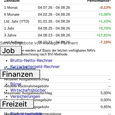
Zeitraum
Performance
1 Monat
04.07.26 - 04.08.26
-0,13%
6 Monate
04.02.26 - 04.08.26
+1,00%
Lfd. Jahr (YTD)
01.01.26 - 04.08.26
+1,43%
1 Jahr
04.08.25 - 04.08.26
+3,78%
3 Jahre
04.08.23 - 04.08.26
+17,81%
seit Auflage
08.10.21 - 04.08.26
-7,10%
Serviceangebote von manager-Partnern
Job
1
Kennzahlen werden auf Basis der letzten verfügbaren NAVs
berechnet. Berechnung nach BVI-Methode.
Brutto-Netto-Rechner
Kurzarbeitergeld-Rechner
Fondsgebühren
Finanzen
Aktueller Ausgabeaufschlag
--
Börse
Aktuelle Rücknahmegebühr
--
Wirtschaftsbücher
Maximaler Ausgabeaufschlag
5,00%
Versicherungen
Maximale Rücknahmegebühr
0,00%
Freizeit
Aktuelle Verwaltungsgebühr
0,85%
Bücher bestellen
Maximale Verwahrstellenvergütung
--