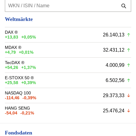
Weltmärkte
DAX ®
26.140,13
+13,83
+0,05%
MDAX ®
32.431,12
+4,79
+0,01%
TecDAX ®
4.000,99
+54,26
+1,37%
E-STOXX 50 ®
6.502,56
+25,58
+0,39%
NASDAQ 100
29.373,33
-114,46
-0,39%
HANG SENG
25.476,24
-54,04
-0,21%
Fondsdaten