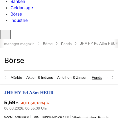
Banken
Geldanlage
Börse
Industrie
Suche
öffnen
JHF HY Fd A3m HEU
manager magazin
Börse
Fonds
Märkte
Aktien & Indizes
Anleihen & Zinsen
Fonds
Rohsto
JHF HY Fd A3m HEUR
5,59
€
-0,01 (-0,18%)
06.08.2026, 00:55:09 Uhr
WKN: A3EBRS
ISIN: IE00BMDXR423
Wertpapiertyp: Fonds