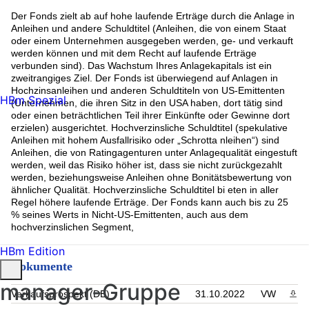
Der Fonds zielt ab auf hohe laufende Erträge durch die Anlage in
Anleihen und andere Schuldtitel (Anleihen, die von einem Staat
oder einem Unternehmen ausgegeben werden, ge- und verkauft
werden können und mit dem Recht auf laufende Erträge
verbunden sind). Das Wachstum Ihres Anlagekapitals ist ein
zweitrangiges Ziel. Der Fonds ist überwiegend auf Anlagen in
Hochzinsanleihen und anderen Schuldtiteln von US-Emittenten
HBm Spezial
(Unternehmen, die ihren Sitz in den USA haben, dort tätig sind
oder einen beträchtlichen Teil ihrer Einkünfte oder Gewinne dort
erzielen) ausgerichtet. Hochverzinsliche Schuldtitel (spekulative
Anleihen mit hohem Ausfallrisiko oder „Schrotta nleihen“) sind
Anleihen, die von Ratingagenturen unter Anlagequalität eingestuft
werden, weil das Risiko höher ist, dass sie nicht zurückgezahlt
werden, beziehungsweise Anleihen ohne Bonitätsbewertung von
ähnlicher Qualität. Hochverzinsliche Schuldtitel bi eten in aller
Regel höhere laufende Erträge. Der Fonds kann auch bis zu 25
% seines Werts in Nicht-US-Emittenten, auch aus dem
hochverzinslichen Segment,
HBm Edition
Dokumente
manager-Gruppe
Verkaufsprospekt (DE)
31.10.2022
VW
PDF 