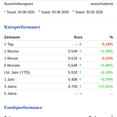
Ausschüttungsart
ausschüttend
1
2
3
Stand: 04.08.2026
Stand: 04.08.2026
Stand: 30.06.2026
Kursperformance
Zeitraum
Kurs
%
1 Tag
--
-0,18%
1 Woche
5,54€
+1,08%
1 Monat
5,61€
-0,13%
6 Monate
5,54€
+1,00%
Lfd. Jahr (YTD)
5,52€
+1,43%
1 Jahr
5,40€
+3,78%
3 Jahre
4,75€
+17,81%
5 Jahre
--
--
Fondsperformance
1