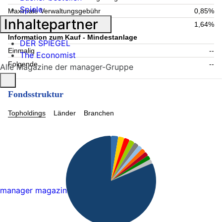
Spiele
Maximale Verwaltungsgebühr
0,85%
Inhaltepartner
Laufende Kosten
1,64%
Information zum Kauf - Mindestanlage
DER SPIEGEL
Einmalig
--
The Economist
Folgende
--
Alle Magazine der manager-Gruppe
Fondsstruktur
Topholdings
Länder
Branchen
manager magazin