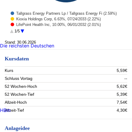
Tallgrass Energy Partners Lp / Tallgrass Energy Fi (2.59%)
Kioxia Holdings Corp, 6.63%, 07/24/2033 (2.22%)
LifePoint Health Inc, 10.00%, 06/01/2032 (2.01%)
Mohegan Tribal Gaming Authority / MS Digital Enter (1.92%)
1/5
Level 3 Financing Inc, 7.50%, 02/15/2037 (1.83%)
Talen Energy Supply LLC, 6.38%, 05/01/2033 (1.66%)
Stand: 30.06.2026
Die reichsten Deutschen
Coreweave Inc, 9.75%, 10/01/2031 (1.61%)
Howard Midstream Energy Partners LLC, 6.63%, 01/15 (1.6%)
Kursdaten
Buy Protection, 5.00%, 06/20/2031 (1.56%)
First Quantum Minerals Ltd, 8.00%, 03/01/2033 (1.56%)
Rest (81.44%)
Kurs
5,59€
Schluss Vortag
--
52 Wochen-Hoch
5,62€
52 Wochen-Tief
5,39€
Allzeit-Hoch
7,54€
HBm
Allzeit-Tief
4,30€
Anlageidee