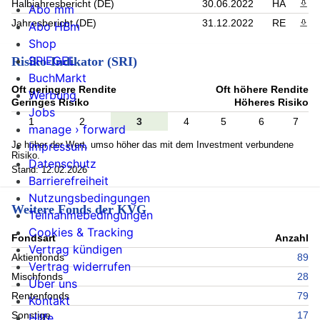
Halbjahresbericht (DE)
30.06.2022
HA
PDF 
Abo mm
Jahresbericht (DE)
31.12.2022
RE
PDF 
Abo HBm
Shop
SPIEGEL
Risiko-Indikator (SRI)
BuchMarkt
Oft geringere Rendite
Oft höhere Rendite
Werbung
Geringes Risiko
Höheres Risiko
Jobs
1
2
3
4
5
6
7
manage › forward
Je höher der Wert, umso höher das mit dem Investment verbundene
Impressum
Risiko.
Datenschutz
Stand: 12.02.2026
Barrierefreiheit
Nutzungsbedingungen
Weitere Fonds der KVG
Teilnahmebedingungen
Cookies & Tracking
Fondsart
Anzahl
Vertrag kündigen
Aktienfonds
89
Vertrag widerrufen
Mischfonds
28
Über uns
Rentenfonds
79
Kontakt
Sonstige
17
Hilfe