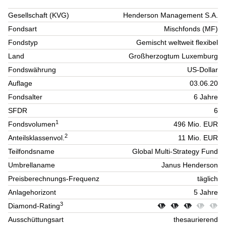
Gesellschaft (KVG)
Henderson Management S.A.
Fondsart
Mischfonds (MF)
Fondstyp
Gemischt weltweit flexibel
Land
Großherzogtum Luxemburg
Fondswährung
US-Dollar
Auflage
03.06.20
Fondsalter
6 Jahre
SFDR
6
1
Fondsvolumen
496 Mio. EUR
2
Anteilsklassenvol.
11 Mio. EUR
Teilfondsname
Global Multi-Strategy Fund
Umbrellaname
Janus Henderson
Preisberechnungs-Frequenz
täglich
Anlagehorizont
5 Jahre
3
Diamond-Rating
Ausschüttungsart
thesaurierend