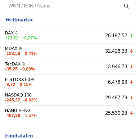
Weltmärkte
DAX ®
26.197,52
+71,22
+0,27%
MDAX ®
32.426,33
-133,58
-0,41%
TecDAX ®
3.946,73
-35,25
-0,89%
E-STOXX 50 ®
6.476,98
-9,72
-0,15%
NASDAQ 100
29.487,79
-245,37
-0,83%
HANG SENG
25.530,28
-407,98
-1,57%
Fondsdaten