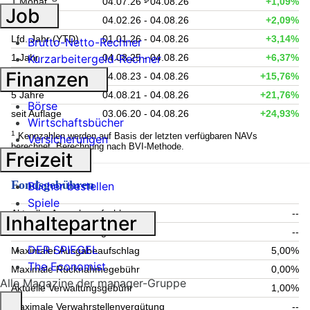
1 Monat
04.07.26 - 04.08.26
+1,09%
Job
6 Monate
04.02.26 - 04.08.26
+2,09%
Lfd. Jahr (YTD)
01.01.26 - 04.08.26
+3,14%
Brutto-Netto-Rechner
1 Jahr
04.08.25 - 04.08.26
+6,37%
Kurzarbeitergeld-Rechner
Finanzen
3 Jahre
04.08.23 - 04.08.26
+15,76%
5 Jahre
04.08.21 - 04.08.26
+21,76%
Börse
seit Auflage
03.06.20 - 04.08.26
+24,93%
Wirtschaftsbücher
1
Kennzahlen werden auf Basis der letzten verfügbaren NAVs
Versicherungen
berechnet. Berechnung nach BVI-Methode.
Freizeit
Fondsgebühren
Bücher bestellen
Spiele
Aktueller Ausgabeaufschlag
--
Inhaltepartner
Aktuelle Rücknahmegebühr
--
DER SPIEGEL
Maximaler Ausgabeaufschlag
5,00%
The Economist
Maximale Rücknahmegebühr
0,00%
Alle Magazine der manager-Gruppe
Aktuelle Verwaltungsgebühr
1,00%
Maximale Verwahrstellenvergütung
--