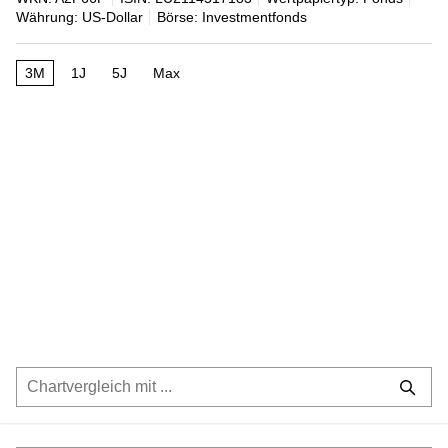
Währung: US-Dollar
Börse: Investmentfonds
3M
1J
5J
Max