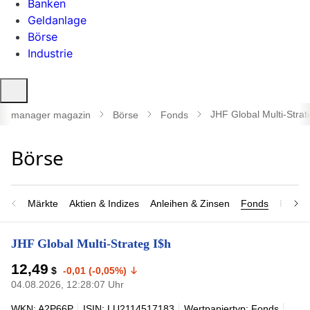
Banken
Geldanlage
Börse
Industrie
Suche
öffnen
JHF Global Multi-Strat
manager magazin
Börse
Fonds
Märkte
Aktien & Indizes
Anleihen & Zinsen
Fonds
Rohsto
JHF Global Multi-Strateg I$h
12,49
$
-0,01 (-0,05%)
04.08.2026, 12:28:07 Uhr
WKN: A2P66P
ISIN: LU2114517183
Wertpapiertyp: Fonds