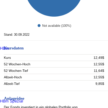
Not available (100%)
Stand: 30.09.2022
Kursdaten
HBm
Kurs
12,49$
52 Wochen-Hoch
12,55$
52 Wochen-Tief
11,64$
Allzeit-Hoch
12,55$
Allzeit-Tief
9,85$
Anlageidee
HBm Spezial
Der Fonds investiert in ein globales Portfolio von