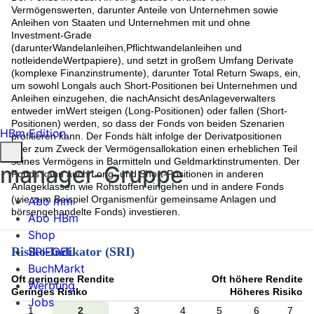
Vermögenswerten, darunter Anteile von Unternehmen sowie
Anleihen von Staaten und Unternehmen mit und ohne
Investment-Grade
(darunterWandelanleihen,Pflichtwandelanleihen und
notleidendeWertpapiere), und setzt in großem Umfang Derivate
(komplexe Finanzinstrumente), darunter Total Return Swaps, ein,
um sowohl Longals auch Short-Positionen bei Unternehmen und
Anleihen einzugehen, die nachAnsicht desAnlageverwalters
entweder imWert steigen (Long-Positionen) oder fallen (Short-
Positionen) werden, so dass der Fonds von beiden Szenarien
HBm Edition
profitieren kann. Der Fonds hält infolge der Derivatpositionen
oder zum Zweck der Vermögensallokation einen erheblichen Teil
seines Vermögens in Barmitteln und Geldmarktinstrumenten. Der
manager-Gruppe
Fonds kann auch Long- und Short-Positionen in anderen
Anlageklassen wie Rohstoffen eingehen und in andere Fonds
(wie zum Beispiel Organismenfür gemeinsame Anlagen und
Abo mm
börsengehandelte Fonds) investieren.
Abo HBm
Shop
SPIEGEL
Risiko-Indikator (SRI)
BuchMarkt
Oft geringere Rendite
Oft höhere Rendite
Werbung
Geringes Risiko
Höheres Risiko
Jobs
1
2
3
4
5
6
7