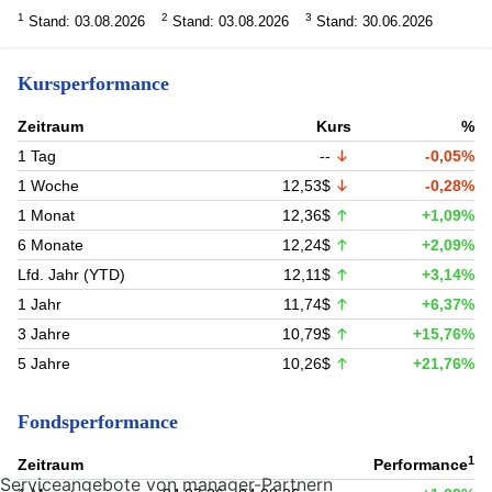
1
2
3
Stand: 03.08.2026
Stand: 03.08.2026
Stand: 30.06.2026
Kursperformance
Zeitraum
Kurs
%
1 Tag
--
-0,05%
1 Woche
12,53$
-0,28%
1 Monat
12,36$
+1,09%
6 Monate
12,24$
+2,09%
Lfd. Jahr (YTD)
12,11$
+3,14%
1 Jahr
11,74$
+6,37%
3 Jahre
10,79$
+15,76%
5 Jahre
10,26$
+21,76%
Fondsperformance
1
Zeitraum
Performance
Serviceangebote von manager-Partnern