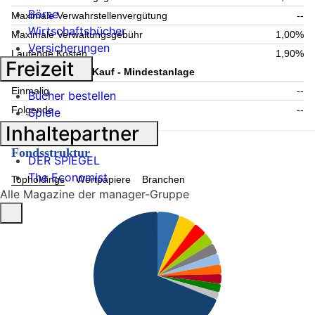
Börse
Maximale Verwahrstellenvergütung
--
Wirtschaftsbücher
Maximale Verwaltungsgebühr
1,00%
Versicherungen
Laufende Kosten
1,90%
Freizeit
Information zum Kauf - Mindestanlage
Einmalig
--
Bücher bestellen
Folgende
--
Spiele
Inhaltepartner
Fondsstruktur
DER SPIEGEL
The Economist
Topholdings
Wertpapiere
Branchen
Alle Magazine der manager-Gruppe