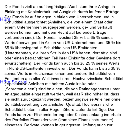
Der Fonds zielt ab auf langfristiges Wachstum Ihrer Anlage in
Einklang mit Kapitalerhalt und Ausgleich durch laufende Erträge.
Der Fonds ist auf Anlagen in Aktien von Unternehmen und in
HBm
Schuldtitel ausgerichtet (Anleihen, die von einem Staat oder
einem Unternehmen ausgegeben werden, ge- und verkauft
werden können und mit dem Recht auf laufende Erträge
verbunden sind). Der Fonds investiert 35 % bis 65 % seines
Werts überwiegend in Aktien von US-Unternehmen und 35 % bis
65 % überwiegend in Schuldtitel von US-Emittenten
(Unternehmen, die ihren Sitz in den USA haben, dort tätig sind
oder einen beträchtlichen Teil ihrer Einkünfte oder Gewinne dort
erwirtschaften). Der Fonds kann auch bis zu 25 % seines Werts
in Nicht-US-Emittenten investieren. Der Fonds kann bis zu 35 %
seines Werts in Hochzinsanleihen und andere Schuldtitel von
Emittenten aus aller Welt investieren. Hochverzinsliche Schuldtitel
HBm Spezial
( spekulative Anleihen mit hohem Ausfallrisiko oder
„Schrottanleihen“) sind Anleihen, die von Ratingagenturen unter
Anlagequalität eingestuft werden, weil dasRisiko höher ist, dass
sie nicht zurückgezahlt werden, beziehungsweise Anleihen ohne
Bonitätsbewert ung von ähnlicher Qualität. Hochverzinsliche
Schuldtitel bieten in aller Regel höhere laufende Erträge. Der
Fonds kann zur Risikominderung oder Kostensenkung innerhalb
des Portfolios Finanzderivate (komplexe Finanzinstrumente)
einsetzen. Derivate können in geringerem Umfang auch zur