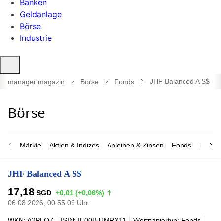
Banken
Geldanlage
Börse
Industrie
Suche
öffnen
JHF Balanced A S$
manager magazin
Börse
Fonds
Märkte
Aktien & Indizes
Anleihen & Zinsen
Fonds
Rohsto
JHF Balanced A S$
17,18
SGD
+0,01 (+0,06%)
06.08.2026, 00:55:09 Uhr
WKN: A2PLQZ
ISIN: IE00BJJMRX11
Wertpapiertyp: Fonds