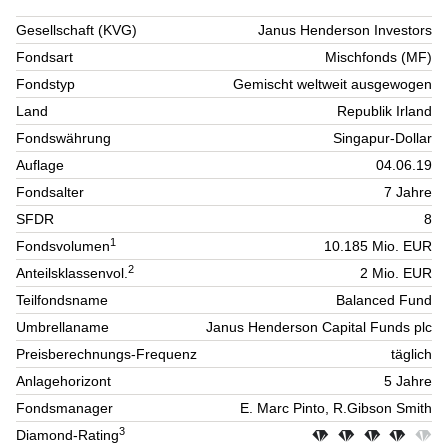
Gesellschaft (KVG)
Janus Henderson Investors
Fondsart
Mischfonds (MF)
Fondstyp
Gemischt weltweit ausgewogen
Land
Republik Irland
Fondswährung
Singapur-Dollar
Auflage
04.06.19
Fondsalter
7 Jahre
SFDR
8
1
Fondsvolumen
10.185 Mio. EUR
2
Anteilsklassenvol.
2 Mio. EUR
Teilfondsname
Balanced Fund
Umbrellaname
Janus Henderson Capital Funds plc
Preisberechnungs-Frequenz
täglich
Anlagehorizont
5 Jahre
Fondsmanager
E. Marc Pinto, R.Gibson Smith
3
Diamond-Rating