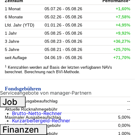
Zeitraum
Performance
1 Monat
05.07.26 - 05.08.26
+1,60%
6 Monate
05.02.26 - 05.08.26
+7,58%
Lfd. Jahr (YTD)
01.01.26 - 05.08.26
+4,95%
1 Jahr
05.08.25 - 05.08.26
+9,92%
3 Jahre
05.08.23 - 05.08.26
+36,27%
5 Jahre
05.08.21 - 05.08.26
+25,70%
seit Auflage
04.06.19 - 05.08.26
+71,70%
1
Kennzahlen werden auf Basis der letzten verfügbaren NAVs
berechnet. Berechnung nach BVI-Methode.
Fondsgebühren
Serviceangebote von manager-Partnern
Job
Aktueller Ausgabeaufschlag
--
Aktuelle Rücknahmegebühr
--
Brutto-Netto-Rechner
Maximaler Ausgabeaufschlag
5,00%
Kurzarbeitergeld-Rechner
Maximale Rücknahmegebühr
0,00%
Finanzen
Aktuelle Verwaltungsgebühr
1,00%