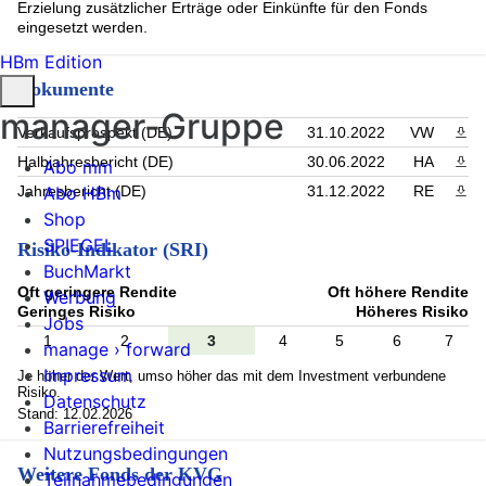
Erzielung zusätzlicher Erträge oder Einkünfte für den Fonds
eingesetzt werden.
HBm Edition
Dokumente
manager-Gruppe
Verkaufsprospekt (DE)
31.10.2022
VW
PDF 
Halbjahresbericht (DE)
30.06.2022
HA
PDF 
Abo mm
Abo HBm
Jahresbericht (DE)
31.12.2022
RE
PDF 
Shop
SPIEGEL
Risiko-Indikator (SRI)
BuchMarkt
Oft geringere Rendite
Oft höhere Rendite
Werbung
Geringes Risiko
Höheres Risiko
Jobs
1
2
3
4
5
6
7
manage › forward
Impressum
Je höher der Wert, umso höher das mit dem Investment verbundene
Risiko.
Datenschutz
Stand: 12.02.2026
Barrierefreiheit
Nutzungsbedingungen
Weitere Fonds der KVG
Teilnahmebedingungen