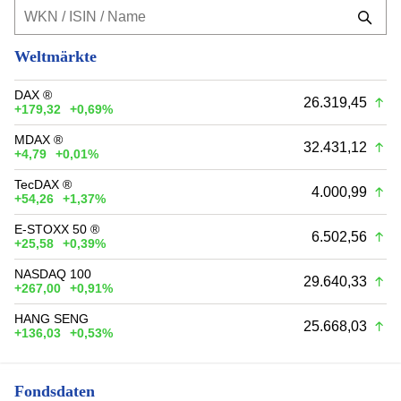
Weltmärkte
DAX ®
26.319,45
+179,32
+0,69%
MDAX ®
32.431,12
+4,79
+0,01%
TecDAX ®
4.000,99
+54,26
+1,37%
E-STOXX 50 ®
6.502,56
+25,58
+0,39%
NASDAQ 100
29.640,33
+267,00
+0,91%
HANG SENG
25.668,03
+136,03
+0,53%
Fondsdaten