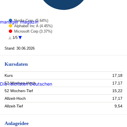
Nvidia Corp. (5.64%)
manager magazin
Alphabet Inc A (4.45%)
Microsoft Corp (3.37%)
Amazon.com (3.11%)
1/5
APPLE INC (2.8%)
Janus Henderson Asset-Backed Securities Fund Z Acc (2.76%)
Stand: 30.06.2026
BROADCOM ORD (2.49%)
United States Treasury Note/Bond. 4.13. 05/31/2031 (2.42%)
Kursdaten
MICRON TECHNOLOGY INC (2.21%)
Lam Research (1.86%)
Rest (68.89%)
Kurs
17,18
52 Wochen-Hoch
17,17
Die reichsten Deutschen
52 Wochen-Tief
15,22
Allzeit-Hoch
17,17
Allzeit-Tief
9,54
Anlageidee