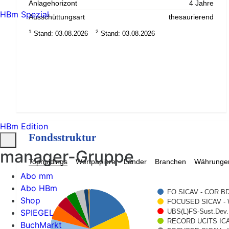
Anlagehorizont
4 Jahre
HBm Spezial
Ausschüttungsart
thesaurierend
1
2
Stand: 03.08.2026
Stand: 03.08.2026
HBm Edition
Fondsstruktur
manager-Gruppe
Topholdings
Wertpapiere
Länder
Branchen
Währunge
Abo mm
Abo HBm
FO SICAV - COR BD
Shop
FOCUSED SICAV - 
SPIEGEL
UBS(L)FS-Sust.Dev.
RECORD UCITS IC
BuchMarkt