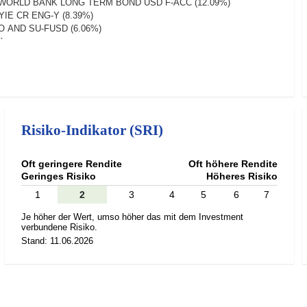
 WORLD BANK LONG TERM BOND USD F-ACC (12.09%)
YIE CR ENG-Y (8.39%)
 AND SU-FUSD (6.06%)
)
S CORPORATE BOND SUSTAIN USD F-ACC (4.16%)
B HY ENG (3.6%)
S CB-US D AC (1.79%)
955 (0.15%)
ceivable subscriptions (0.13%)
Risiko-Indikator (SRI)
T Sep26 (0.07%)
TALY GOVT) SEP 26 09/08/2026 (0.03%)
452 (0%)
Oft geringere Rendite
Oft höhere Rendite
.04 (0%)
Geringes Risiko
Höheres Risiko
1
2
3
4
5
6
7
Je höher der Wert, umso höher das mit dem Investment
verbundene Risiko.
Stand: 11.06.2026