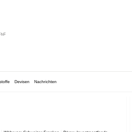
FhF
toffe
Devisen
Nachrichten