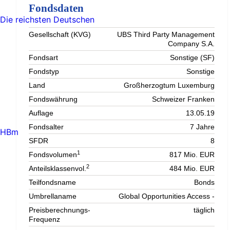
Fondsdaten
Die reichsten Deutschen
Gesellschaft (KVG)
UBS Third Party Management
Company S.A.
Fondsart
Sonstige (SF)
Fondstyp
Sonstige
Land
Großherzogtum Luxemburg
Fondswährung
Schweizer Franken
Auflage
13.05.19
Fondsalter
7 Jahre
HBm
SFDR
8
1
Fondsvolumen
817 Mio. EUR
2
Anteilsklassenvol.
484 Mio. EUR
Teilfondsname
Bonds
Umbrellaname
Global Opportunities Access -
Preisberechnungs-
täglich
Frequenz