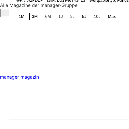
WKN: A2PDZP
ISIN: LU1946743413
Wertpapiertyp: Fonds
Alle Magazine der manager-Gruppe
1M
3M
6M
1J
3J
5J
10J
Max
manager magazin