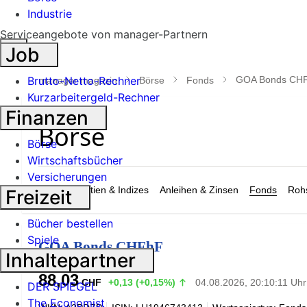
Industrie
Serviceangebote von manager-Partnern
Suche
Job
öffnen
Brutto-Netto-Rechner
GOA Bonds CH
manager magazin
Börse
Fonds
Kurzarbeitergeld-Rechner
Finanzen
Börse
Wirtschaftsbücher
Versicherungen
Märkte
Aktien & Indizes
Anleihen & Zinsen
Fonds
Rohs
Freizeit
Bücher bestellen
Spiele
GOA Bonds CHFhF
Inhaltepartner
88,03
CHF
+0,13 (+0,15%)
04.08.2026, 20:10:11 Uhr
DER SPIEGEL
The Economist