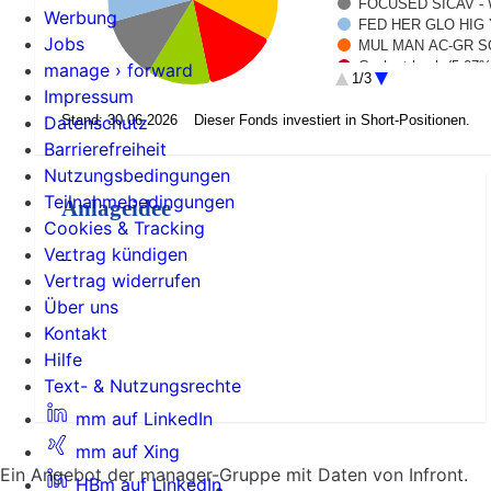
FOCUSED SICAV -
Werbung
FED HER GLO HIG 
Jobs
MUL MAN AC-GR SO
Cash at bank (5.07%
manage › forward
1/3
FOCUSED SICAV-U
Impressum
NEUBER BERM GLO
Datenschutz
Stand: 30.06.2026
Dieser Fonds investiert in Short-Positionen.
PGIM INTRM DRN U
Barrierefreiheit
Initial Margin (0.3%)
USDCHF 100726 0.7
Nutzungsbedingungen
Consolidated Cash re
Teilnahmebedingungen
Anlageidee
AUST 3YR BOND FU
Cookies & Tracking
SHORT EURO-BTP (I
Vertrag kündigen
GBPUSD 100726 0.7
--
USDJPY 100726 160
Vertrag widerrufen
Über uns
Kontakt
Hilfe
Text- & Nutzungsrechte
mm auf LinkedIn
mm auf Xing
Ein Angebot der manager-Gruppe mit Daten von Infront.
HBm auf LinkedIn