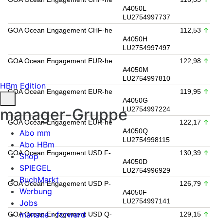
A4050L
LU2754997737
GOA Ocean Engagement CHF-he
112,53
A4050H
LU2754997497
GOA Ocean Engagement EUR-he
122,98
A4050M
LU2754997810
HBm Edition
GOA Ocean Engagement EUR-he
119,95
A4050G
manager-Gruppe
LU2754997224
GOA Ocean Engagement EUR-he
122,17
A4050Q
Abo mm
LU2754998115
Abo HBm
GOA Ocean Engagement USD F-
130,39
Shop
A4050D
SPIEGEL
LU2754996929
BuchMarkt
GOA Ocean Engagement USD P-
126,79
Werbung
A4050F
LU2754997141
Jobs
manage › forward
GOA Ocean Engagement USD Q-
129,15