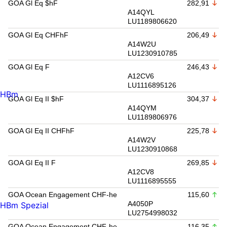
GOA Gl Eq $hF
282,91
A14QYL
LU1189806620
GOA Gl Eq CHFhF
206,49
A14W2U
LU1230910785
GOA Gl Eq F
246,43
A12CV6
LU1116895126
HBm
GOA Gl Eq II $hF
304,37
A14QYM
LU1189806976
GOA Gl Eq II CHFhF
225,78
A14W2V
LU1230910868
GOA Gl Eq II F
269,85
A12CV8
LU1116895555
GOA Ocean Engagement CHF-he
115,60
A4050P
HBm Spezial
LU2754998032
GOA Ocean Engagement CHF-he
116,35