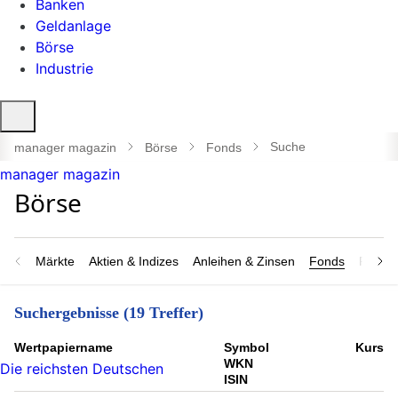
Banken
Geldanlage
Börse
Industrie
Suche
öffnen
Suche
manager magazin
Börse
Fonds
manager magazin
Märkte
Aktien & Indizes
Anleihen & Zinsen
Fonds
Rohsto
Suchergebnisse (19 Treffer)
Wert­papier­name
Symbol
Kurs
WKN
Die reichsten Deutschen
ISIN