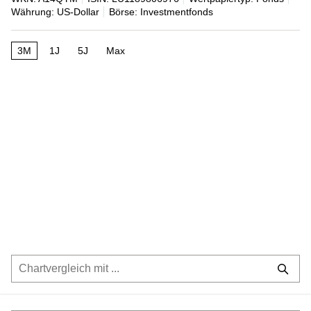
Währung: US-Dollar
Börse: Investmentfonds
3M
1J
5J
Max