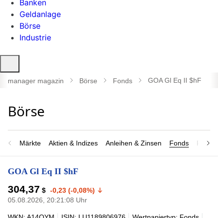
Banken
Geldanlage
Börse
Industrie
Suche
öffnen
GOA Gl Eq II $hF
manager magazin
Börse
Fonds
Märkte
Aktien & Indizes
Anleihen & Zinsen
Fonds
Rohsto
GOA Gl Eq II $hF
304,37
$
-0,23 (-0,08%)
05.08.2026, 20:21:08 Uhr
WKN: A14QYM
ISIN: LU1189806976
Wertpapiertyp: Fonds