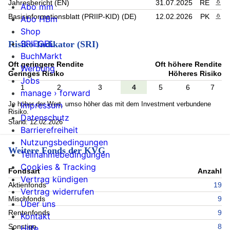
Jahresbericht (EN)
31.07.2025
RE
PDF 
Abo mm
Basisinformationsblatt (PRIIP-KID) (DE)
12.02.2026
PK
PDF 
Abo HBm
Shop
SPIEGEL
Risiko-Indikator (SRI)
BuchMarkt
Oft geringere Rendite
Oft höhere Rendite
Werbung
Geringes Risiko
Höheres Risiko
Jobs
1
2
3
4
5
6
7
manage › forward
Je höher der Wert, umso höher das mit dem Investment verbundene
Impressum
Risiko.
Datenschutz
Stand: 12.02.2026
Barrierefreiheit
Nutzungsbedingungen
Weitere Fonds der KVG
Teilnahmebedingungen
Cookies & Tracking
Fondsart
Anzahl
Vertrag kündigen
Aktienfonds
19
Vertrag widerrufen
Mischfonds
9
Über uns
Rentenfonds
9
Kontakt
Sonstige
8
Hilfe