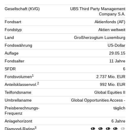
Gesellschaft (KVG)
UBS Third Party Management
Company S.A.
Fondsart
Aktienfonds (AF)
Fondstyp
Aktien weltweit
Land
Großherzogtum Luxemburg
Fondswährung
US-Dollar
Auflage
29.05.15
Fondsalter
11 Jahre
SFDR
6
1
Fondsvolumen
2.737 Mio. EUR
2
Anteilsklassenvol.
992 Mio. EUR
Teilfondsname
Global Equities II
Umbrellaname
Global Opportunities Access -
Preisberechnungs-
täglich
Frequenz
Anlagehorizont
6 Jahre
3
Diamond-Rating