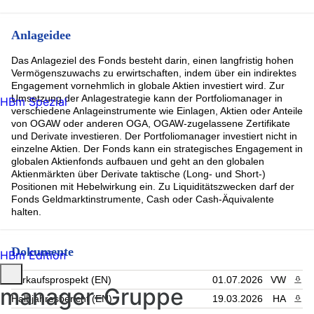
Intel Corp (0.62%)
Johnson + Johnson (0.62%)
Anlageidee
Visa (0.58%)
APPLIED MATERIALS INC. (0.58%)
Das Anlageziel des Fonds besteht darin, einen langfristig hohen
EXXON MOBIL CORP (0.57%)
Vermögenszuwachs zu erwirtschaften, indem über ein indirektes
USDEUR 220726 1.1616 (0.55%)
Engagement vornehmlich in globale Aktien investiert wird. Zur
Lam Research Corporation (0.54%)
Umsetzung der Anlagestrategie kann der Portfoliomanager in
HBm Spezial
Rest (58.28%)
verschiedene Anlageinstrumente wie Einlagen, Aktien oder Anteile
von OGAW oder anderen OGA, OGAW-zugelassene Zertifikate
und Derivate investieren. Der Portfoliomanager investiert nicht in
einzelne Aktien. Der Fonds kann ein strategisches Engagement in
globalen Aktienfonds aufbauen und geht an den globalen
Aktienmärkten über Derivate taktische (Long- und Short-)
Positionen mit Hebelwirkung ein. Zu Liquiditätszwecken darf der
Fonds Geldmarktinstrumente, Cash oder Cash-Äquivalente
halten.
Dokumente
HBm Edition
Verkaufsprospekt (EN)
01.07.2026
VW
PDF 
manager-Gruppe
Halbjahresbericht (EN)
19.03.2026
HA
PDF 