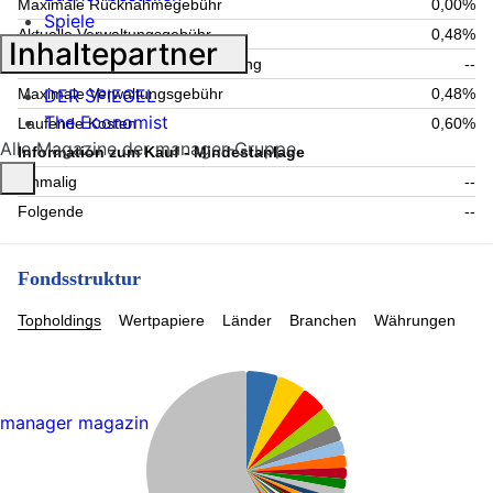
Maximale Rücknahmegebühr
0,00%
Spiele
Aktuelle Verwaltungsgebühr
0,48%
Inhaltepartner
Maximale Verwahrstellenvergütung
--
DER SPIEGEL
Maximale Verwaltungsgebühr
0,48%
The Economist
Laufende Kosten
0,60%
Alle Magazine der manager-Gruppe
Information zum Kauf - Mindestanlage
Einmalig
--
Folgende
--
Fondsstruktur
Topholdings
Wertpapiere
Länder
Branchen
Währungen
manager magazin