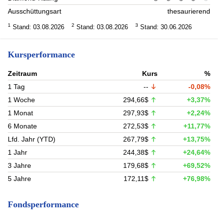
Ausschüttungsart
thesaurierend
1
2
3
Stand: 03.08.2026
Stand: 03.08.2026
Stand: 30.06.2026
Kursperformance
Zeitraum
Kurs
%
1 Tag
--
-0,08%
1 Woche
294,66$
+3,37%
1 Monat
297,93$
+2,24%
6 Monate
272,53$
+11,77%
Lfd. Jahr (YTD)
267,79$
+13,75%
1 Jahr
244,38$
+24,64%
3 Jahre
179,68$
+69,52%
5 Jahre
172,11$
+76,98%
Fondsperformance