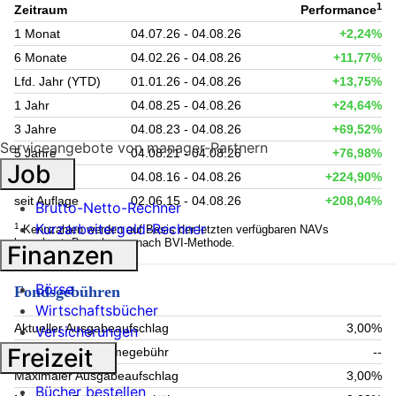
1
Zeitraum
Performance
1 Monat
04.07.26 - 04.08.26
+2,24%
6 Monate
04.02.26 - 04.08.26
+11,77%
Lfd. Jahr (YTD)
01.01.26 - 04.08.26
+13,75%
1 Jahr
04.08.25 - 04.08.26
+24,64%
3 Jahre
04.08.23 - 04.08.26
+69,52%
Serviceangebote von manager-Partnern
5 Jahre
04.08.21 - 04.08.26
+76,98%
Job
10 Jahre
04.08.16 - 04.08.26
+224,90%
seit Auflage
02.06.15 - 04.08.26
+208,04%
Brutto-Netto-Rechner
Kurzarbeitergeld-Rechner
1
Kennzahlen werden auf Basis der letzten verfügbaren NAVs
berechnet. Berechnung nach BVI-Methode.
Finanzen
Börse
Fondsgebühren
Wirtschaftsbücher
Aktueller Ausgabeaufschlag
3,00%
Versicherungen
Freizeit
Aktuelle Rücknahmegebühr
--
Maximaler Ausgabeaufschlag
3,00%
Bücher bestellen