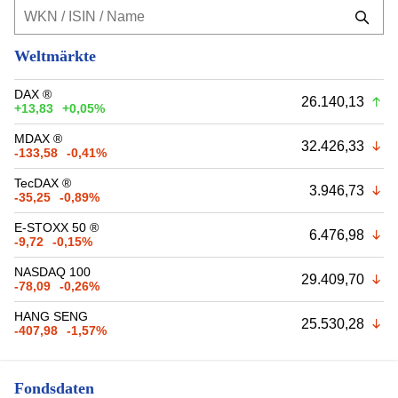
Weltmärkte
DAX ®
26.140,13
+13,83
+0,05%
MDAX ®
32.426,33
-133,58
-0,41%
TecDAX ®
3.946,73
-35,25
-0,89%
E-STOXX 50 ®
6.476,98
-9,72
-0,15%
NASDAQ 100
29.409,70
-78,09
-0,26%
HANG SENG
25.530,28
-407,98
-1,57%
Fondsdaten