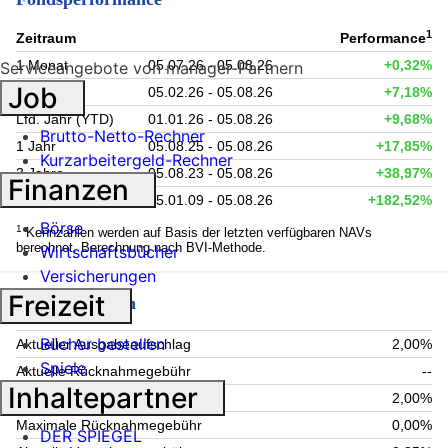
1
Zeitraum
Performance
1 Monat
05.07.26 - 05.08.26
+0,32%
Serviceangebote von manager-Partnern
Job
6 Monate
05.02.26 - 05.08.26
+7,18%
Lfd. Jahr (YTD)
01.01.26 - 05.08.26
+9,68%
Brutto-Netto-Rechner
1 Jahr
05.08.25 - 05.08.26
+17,85%
Kurzarbeitergeld-Rechner
3 Jahre
05.08.23 - 05.08.26
+38,97%
Finanzen
seit Auflage
05.01.09 - 05.08.26
+182,52%
Börse
1
Kennzahlen werden auf Basis der letzten verfügbaren NAVs
berechnet. Berechnung nach BVI-Methode.
Wirtschaftsbücher
Versicherungen
Freizeit
Fondsgebühren
Bücher bestellen
Aktueller Ausgabeaufschlag
2,00%
Spiele
Aktuelle Rücknahmegebühr
--
Inhaltepartner
Maximaler Ausgabeaufschlag
2,00%
Maximale Rücknahmegebühr
0,00%
DER SPIEGEL