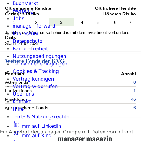
BuchMarkt
Oft geringere Rendite
Oft höhere Rendite
Werbung
Geringes Risiko
Höheres Risiko
Jobs
1
2
3
4
5
6
7
manage › forward
Je höher der Wert, umso höher das mit dem Investment verbundene
Impressum
Risiko.
Datenschutz
Stand: 21.07.2025
Barrierefreiheit
Nutzungsbedingungen
Weitere Fonds der KVG
Teilnahmebedingungen
Cookies & Tracking
Fondsart
Anzahl
Vertrag kündigen
Aktienfonds
8
Vertrag widerrufen
Laufzeitfonds
1
Über uns
Mischfonds
46
Kontakt
wertgesicherte Fonds
6
Hilfe
Text- & Nutzungsrechte
mm auf LinkedIn
Ein Angebot der manager-Gruppe mit Daten von Infront.
mm auf Xing