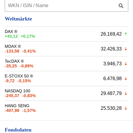
Weltmärkte
DAX ®
26.169,42
+43,12
+0,17%
MDAX ®
32.426,33
-133,58
-0,41%
TecDAX ®
3.946,73
-35,25
-0,89%
E-STOXX 50 ®
6.476,98
-9,72
-0,15%
NASDAQ 100
29.487,79
-245,37
-0,83%
HANG SENG
25.530,28
-407,98
-1,57%
Fondsdaten