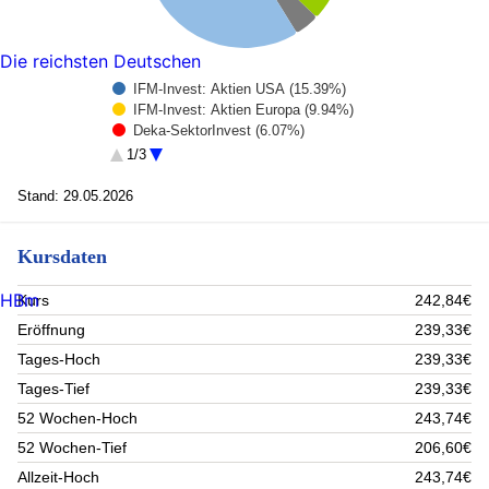
Die reichsten Deutschen
IFM-Invest: Aktien USA (15.39%)
IFM-Invest: Aktien Europa (9.94%)
Deka-SektorInvest (6.07%)
Deka MSCI Europe UCITS ETF (5.7%)
1/3
Deka-US Aktien Core I (4.05%)
Rest (58.85%)
Stand: 29.05.2026
Kursdaten
HBm
Kurs
242,84€
Eröffnung
239,33€
Tages-Hoch
239,33€
Tages-Tief
239,33€
52 Wochen-Hoch
243,74€
52 Wochen-Tief
206,60€
Allzeit-Hoch
243,74€