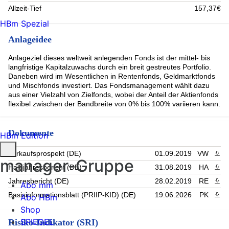
Allzeit-Tief
157,37€
HBm Spezial
Anlageidee
Anlageziel dieses weltweit anlegenden Fonds ist der mittel- bis
langfristige Kapitalzuwachs durch ein breit gestreutes Portfolio.
Daneben wird im Wesentlichen in Rentenfonds, Geldmarktfonds
und Mischfonds investiert. Das Fondsmanagement wählt dazu
aus einer Vielzahl von Zielfonds, wobei der Anteil der Aktienfonds
flexibel zwischen der Bandbreite von 0% bis 100% variieren kann.
Dokumente
HBm Edition
Verkaufsprospekt (DE)
01.09.2019
VW
PDF 
manager-Gruppe
Halbjahresbericht (DE)
31.08.2019
HA
PDF 
Jahresbericht (DE)
28.02.2019
RE
PDF 
Abo mm
Basisinformationsblatt (PRIIP-KID) (DE)
19.06.2026
PK
PDF 
Abo HBm
Shop
SPIEGEL
Risiko-Indikator (SRI)