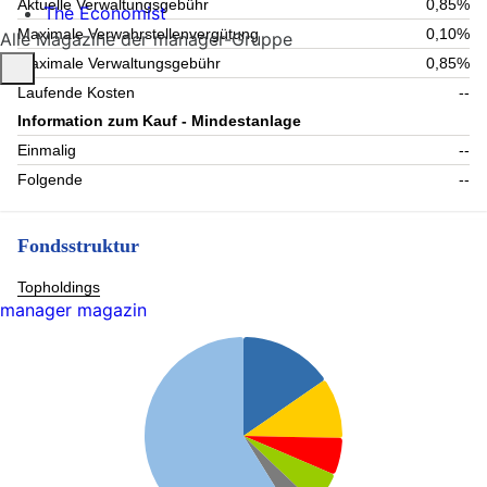
Aktuelle Verwaltungsgebühr
0,85%
The Economist
Maximale Verwahrstellenvergütung
0,10%
Alle Magazine der manager-Gruppe
Maximale Verwaltungsgebühr
0,85%
Laufende Kosten
--
Information zum Kauf - Mindestanlage
Einmalig
--
Folgende
--
Fondsstruktur
Topholdings
manager magazin