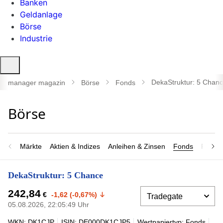
Banken
Geldanlage
Börse
Industrie
Suche
öffnen
DekaStruktur: 5 Chan
manager magazin
Börse
Fonds
Märkte
Aktien & Indizes
Anleihen & Zinsen
Fonds
Rohsto
DekaStruktur: 5 Chance
242,84
€
-1,62 (-0,67%)
05.08.2026, 22:05:49 Uhr
WKN: DK1CJP
ISIN: DE000DK1CJP5
Wertpapiertyp: Fonds