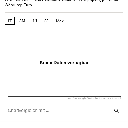
Währung: Euro
1T
3M
1J
5J
Max
Keine Daten verfügbar
vwd Vereinigte Wirtschaftsdienste GmbH