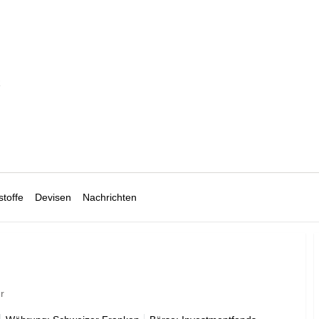
R
toffe
Devisen
Nachrichten
r