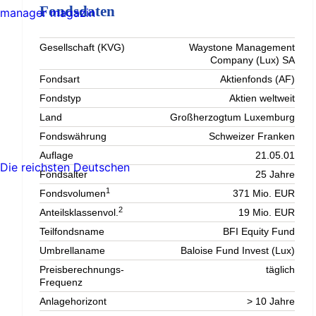
Fondsdaten
manager magazin
Gesellschaft (KVG)
Waystone Management
Company (Lux) SA
Fondsart
Aktienfonds (AF)
Fondstyp
Aktien weltweit
Land
Großherzogtum Luxemburg
Fondswährung
Schweizer Franken
Auflage
21.05.01
Die reichsten Deutschen
Fondsalter
25 Jahre
1
Fondsvolumen
371 Mio. EUR
2
Anteilsklassenvol.
19 Mio. EUR
Teilfondsname
BFI Equity Fund
Umbrellaname
Baloise Fund Invest (Lux)
Preisberechnungs-
täglich
Frequenz
Anlagehorizont
> 10 Jahre