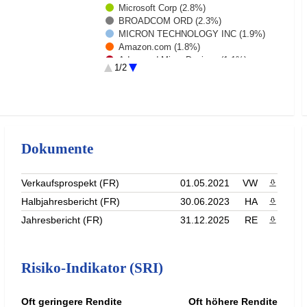
Microsoft Corp (2.8%)
BROADCOM ORD (2.3%)
MICRON TECHNOLOGY INC (1.9%)
Amazon.com (1.8%)
Advanced Micro Devices (1.1%)
1/2
ELI LILLY and CO (1.1%)
Johnson + Johnson (1.1%)
Rest (72.5%)
Dokumente
Verkaufsprospekt (FR)
01.05.2021
VW
PDF heru
Halbjahresbericht (FR)
30.06.2023
HA
PDF heru
Jahresbericht (FR)
31.12.2025
RE
PDF heru
Risiko-Indikator (SRI)
Oft geringere Rendite
Oft höhere Rendite