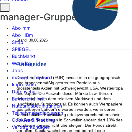
manager-Gruppe
Abo mm
Abo HBm
Stand: 30.06.2026
Shop
SPIEGEL
BuchMarkt
Werbung
Anlageidee
Jobs
manage › forward
Der FI Equity Fund (EUR) investiert in ein geographisch
und branchenmäßig gestreutes Portfolio aus
Impressum
grösstenteils Aktien mit Schwergewicht USA, Westeuropa
Datenschutz
und Japan. Die Auswahl dieser Märkte bzw. Börsen
Barrierefreiheit
richtet sich nach dem relativen Marktwert und dem
langfristigen Kurspotenzial. Es können auch Wertpapiere
Nutzungsbedingungen
aus anderen Ländern erworben werden, wenn deren
Teilnahmebedingungen
wirtschaftliche Entwicklung erfolgversprechend erscheint.
Cookies & Tracking
Der Anteil der Anlagen in Schwellenländern darf 10% des
Fondsvermögens nicht übersteigen. Der Fonds strebt
Vertrag kündigen
vor allem Kapitalwachstum an und betreibt eine