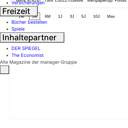
WKN: 676787
ISIN: LU0127038486
Wertpapiertyp: Fonds
Versicherungen
Freizeit
1M
3M
6M
1J
3J
5J
10J
Max
Bücher bestellen
Spiele
Inhaltepartner
DER SPIEGEL
The Economist
Alle Magazine der manager-Gruppe