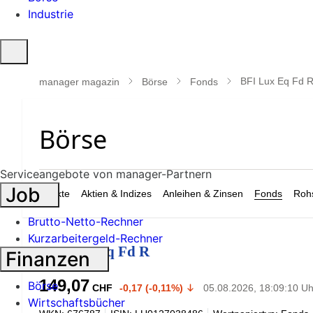
Industrie
Suche
öffnen
BFI Lux Eq Fd 
manager magazin
Börse
Fonds
Serviceangebote von manager-Partnern
Job
Märkte
Aktien & Indizes
Anleihen & Zinsen
Fonds
Rohs
Brutto-Netto-Rechner
Kurzarbeitergeld-Rechner
BFI Lux Eq Fd R
Finanzen
149,07
Börse
CHF
-0,17 (-0,11%)
05.08.2026, 18:09:10 Uh
Wirtschaftsbücher