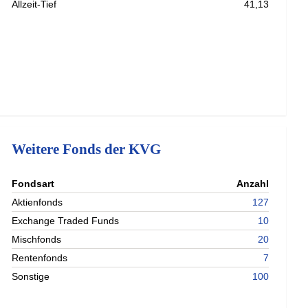
Allzeit-Tief
41,13
Weitere Fonds der KVG
nterladen
Fondsart
Anzahl
nterladen
Aktienfonds
127
nterladen
Exchange Traded Funds
10
Mischfonds
20
Rentenfonds
7
Sonstige
100