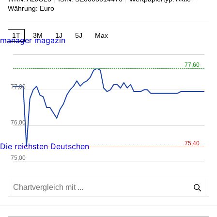
Währung: Euro
1T
3M
1J
5J
Max
manager magazin
77,60
77,00
76,00
75,40
Die reichsten Deutschen
75,00