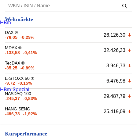
Weltmärkte
HBm
DAX ®
26.126,30
-76,05
-0,29%
MDAX ®
32.426,33
-133,58
-0,41%
TecDAX ®
3.946,73
-35,25
-0,89%
E-STOXX 50 ®
6.476,98
-9,72
-0,15%
HBm Spezial
NASDAQ 100
29.487,79
-245,37
-0,83%
HANG SENG
25.419,09
-496,73
-1,92%
Kursperformance