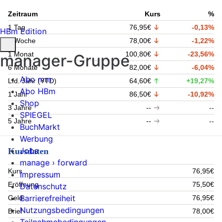
Zeitraum
Kurs
%
1 Tag
76,95€
-0,13%
HBm Edition
1 Woche
78,00€
-1,22%
1 Monat
100,80€
-23,56%
manager-Gruppe
6 Monate
82,00€
-6,04%
Abo mm
Lfd. Jahr (YTD)
64,60€
+19,27%
Abo HBm
1 Jahr
86,50€
-10,92%
Shop
3 Jahre
--
--
SPIEGEL
5 Jahre
--
--
BuchMarkt
Werbung
Jobs
Kursdaten
manage › forward
Kurs
76,95€
Impressum
Eröffnung
75,50€
Datenschutz
Barrierefreiheit
Geld
76,95€
Nutzungsbedingungen
Brief
78,00€