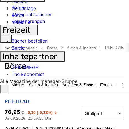
Banken
Börse
Geldanlage
Wirtschaftsbücher
Börse
Versicherungen
Industrie
Freizeit
Suche
Bücher bestellen
öffnen
Spiele
PLEJD AB
manager magazin
Börse
Aktien & Indizes
Inhaltepartner
DER SPIEGEL
The Economist
Alle Magazine der manager-Gruppe
Märkte
Aktien & Indizes
Anleihen & Zinsen
Fonds
Rohsto
PLEJD AB
76,95
€
-0,10 (-0,13%)
05.08.2026, 21:55:38 Uhr
WKN: A2JG28
ISIN: SE0008014476
Wertpapiertyp: Aktie