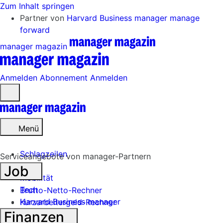
Zum Inhalt springen
Partner von
Harvard Business manager
manage
forward
manager magazin
Anmelden
Abonnement
Anmelden
Menü
öffnen
Menü
Schlagzeilen
Serviceangebote von manager-Partnern
Job
Mobilität
Tech
Brutto-Netto-Rechner
Harvard Business manager
Kurzarbeitergeld-Rechner
Finanzen
Handel