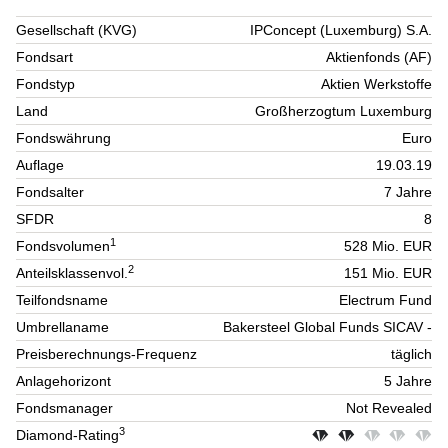
Gesellschaft (KVG)
IPConcept (Luxemburg) S.A.
Fondsart
Aktienfonds (AF)
Fondstyp
Aktien Werkstoffe
Land
Großherzogtum Luxemburg
Fondswährung
Euro
Auflage
19.03.19
Fondsalter
7 Jahre
SFDR
8
1
Fondsvolumen
528 Mio. EUR
2
Anteilsklassenvol.
151 Mio. EUR
Teilfondsname
Electrum Fund
Umbrellaname
Bakersteel Global Funds SICAV -
Preisberechnungs-Frequenz
täglich
Anlagehorizont
5 Jahre
Fondsmanager
Not Revealed
3
Diamond-Rating