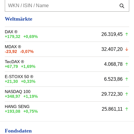
Weltmärkte
DAX ®
26.319,45
+179,32
+0,69%
MDAX ®
32.407,20
-23,92
-0,07%
TecDAX ®
4.068,78
+67,79
+1,69%
E-STOXX 50 ®
6.523,86
+21,30
+0,33%
NASDAQ 100
29.722,30
+348,97
+1,19%
HANG SENG
25.861,11
+193,08
+0,75%
Fondsdaten