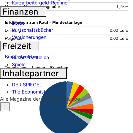
Kurzarbeitergeld-Rechner
Maximale Verwaltungsgebühr
1,75%
Finanzen
Laufende Kosten
--
Börse
Information zum Kauf - Mindestanlage
Wirtschaftsbücher
Einmalig
0,00 Euro
Versicherungen
Folgende
0,00 Euro
Freizeit
Fondsstruktur
Bücher bestellen
Spiele
Topholdings
Länder
Branchen
Inhaltepartner
DER SPIEGEL
The Economist
Alle Magazine der manager-Gruppe