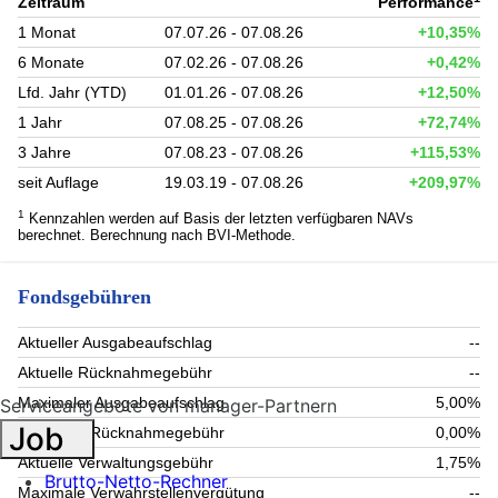
Zeitraum
Performance
1 Monat
07.07.26 - 07.08.26
+10,35%
6 Monate
07.02.26 - 07.08.26
+0,42%
Lfd. Jahr (YTD)
01.01.26 - 07.08.26
+12,50%
1 Jahr
07.08.25 - 07.08.26
+72,74%
3 Jahre
07.08.23 - 07.08.26
+115,53%
seit Auflage
19.03.19 - 07.08.26
+209,97%
1
Kennzahlen werden auf Basis der letzten verfügbaren NAVs
berechnet. Berechnung nach BVI-Methode.
Fondsgebühren
Aktueller Ausgabeaufschlag
--
Aktuelle Rücknahmegebühr
--
Maximaler Ausgabeaufschlag
5,00%
Serviceangebote von manager-Partnern
Job
Maximale Rücknahmegebühr
0,00%
Aktuelle Verwaltungsgebühr
1,75%
Brutto-Netto-Rechner
Maximale Verwahrstellenvergütung
--