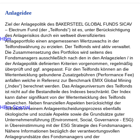
Anlageidee
Ziel der Anlagepolitik des BAKERSTEEL GLOBAL FUNDS SICAV
– Electrum Fund (der „Teilfonds“) ist es, unter Berücksichtigung
des Anlagerisikos durch ein weltweit diversifiziertes
HBm
Anlageportfolio einen angemessenen Wertzuwachs in der
Teilfondswährung zu erzielen. Der Teilfonds wird aktiv verwaltet.
Die Zusammensetzung des Portfolios wird seitens des
Fondsmanagers ausschließlich nach den in den Anlagezielen / in
der Anlagepolitik definierten Kriterien vorgenommen, regelmäßig
überprüft und ggf. angepasst. Für den Teilfonds können an die
Wertentwicklung gebundene Zusatzgebühren (Performance Fee)
anfallen welche in Referenz zur Benchmark EMIX Global Mining
(„Index“) berechnet werden. Das Anlageuniversum des Teilfonds
ist nicht auf die Bestandteile des Indexes beschränkt. Der Index
kann daher signifikant von der Wertentwicklung des Teilfonds
abweichen. Neben finanziellen Aspekten berücksichtigt der
HBm Spezial
Teilfonds in seinem Anlageentscheidungsprozess ebenfalls
ökologische und soziale Aspekte sowie die Grundsätze guter
Unternehmensführung (Environment, Social, Governance - ESG)
in Übereinstimmung mit der ESG Strategie des Fondsmanagers.
Nähere Informationen bezüglich der verantwortungsvollen
Anlagegrundsätze des Fondsmanagers und der