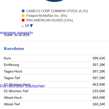
CAMECO CORP COMMON STOCK (4.1%)
Freeport-McMoRan Inc. (4%)
PAN AMERICAN SILVER (3.6%)
ALCOA (3.5%)
1/5
Century Aluminum (3.5%)
manager magazin
Glencore Plc (3.4%)
Stand: 30.06.2026
Neo Performance Materials Inc (3.3%)
Sibanye-Stillwater (3.3%)
Kursdaten
Norsk Hydro (3.1%)
Yellow Cake PLC Reg (3.1%)
Rest (65.1%)
Kurs
399,42€
Eröffnung
397,28€
Tages-Hoch
397,28€
Tages-Tief
397,28€
52 Wochen-Hoch
463,69€
Die reichsten Deutschen
52 Wochen-Tief
233,66€
Allzeit-Hoch
463,69€
Allzeit-Tief
160,24€