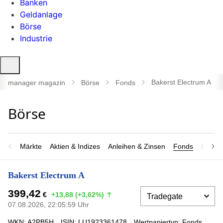
Banken
Geldanlage
Börse
Industrie
Suche
öffnen
Bakerst Electrum A
manager magazin
Börse
Fonds
Märkte
Aktien & Indizes
Anleihen & Zinsen
Fonds
Rohsto
Bakerst Electrum A
399,42
€
+13,88 (+3,62%)
07.08.2026, 22:05:59 Uhr
WKN: A2PB5H
ISIN: LU1923361478
Wertpapiertyp: Fonds