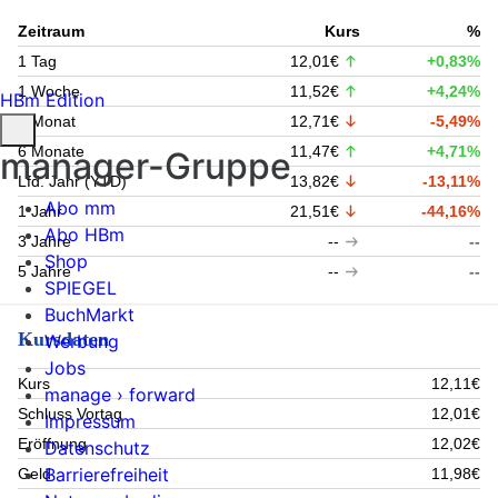
Zeitraum
Kurs
%
1 Tag
12,01€
+0,83%
1 Woche
11,52€
+4,24%
HBm Edition
1 Monat
12,71€
-5,49%
6 Monate
11,47€
+4,71%
manager-Gruppe
Lfd. Jahr (YTD)
13,82€
-13,11%
Abo mm
1 Jahr
21,51€
-44,16%
Abo HBm
3 Jahre
--
--
Shop
5 Jahre
--
--
SPIEGEL
BuchMarkt
Kursdaten
Werbung
Jobs
Kurs
12,11€
manage › forward
Schluss Vortag
12,01€
Impressum
Eröffnung
12,02€
Datenschutz
Barrierefreiheit
Geld
11,98€