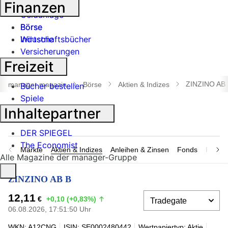
Banken
Finanzen
Geldanlage
Börse
Börse
Industrie
Wirtschaftsbücher
Versicherungen
Freizeit
Suche
öffnen
ZINZINO AB
manager magazin
Börse
Aktien & Indizes
Bücher bestellen
Spiele
Inhaltepartner
DER SPIEGEL
The Economist
Märkte
Aktien & Indizes
Anleihen & Zinsen
Fonds
Rohsto
Alle Magazine der manager-Gruppe
ZINZINO AB B
12,11
€
+0,10 (+0,83%)
06.08.2026, 17:51:50 Uhr
WKN: A12CNG
ISIN: SE0002480442
Wertpapiertyp: Aktie