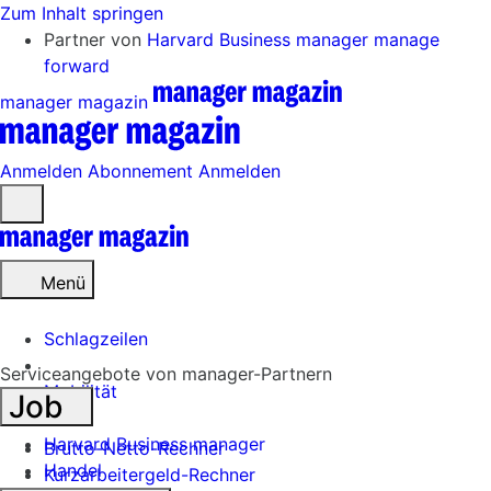
Zum Inhalt springen
Partner von
Harvard Business manager
manage
forward
manager magazin
Anmelden
Abonnement
Anmelden
Menü
öffnen
Menü
Schlagzeilen
Serviceangebote von manager-Partnern
Mobilität
Job
Tech
Harvard Business manager
Brutto-Netto-Rechner
Handel
Kurzarbeitergeld-Rechner