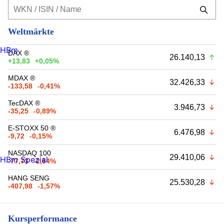
Weltmärkte
HBm
DAX ®
26.140,13
+13,83
+0,05%
MDAX ®
32.426,33
-133,58
-0,41%
TecDAX ®
3.946,73
-35,25
-0,89%
E-STOXX 50 ®
6.476,98
-9,72
-0,15%
NASDAQ 100
29.410,06
HBm Spezial
-77,73
-2,64%
HANG SENG
25.530,28
-407,98
-1,57%
Kursperformance