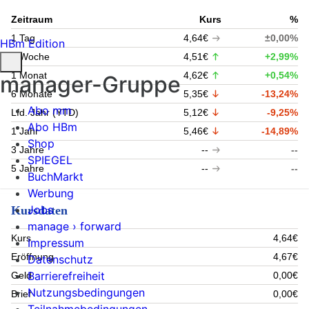
Zeitraum
Kurs
%
1 Tag
4,64€
±0,00%
HBm Edition
1 Woche
4,51€
+2,99%
1 Monat
4,62€
+0,54%
manager-Gruppe
6 Monate
5,35€
-13,24%
Abo mm
Lfd. Jahr (YTD)
5,12€
-9,25%
Abo HBm
1 Jahr
5,46€
-14,89%
Shop
3 Jahre
--
--
SPIEGEL
5 Jahre
--
--
BuchMarkt
Werbung
Jobs
Kursdaten
manage › forward
Kurs
4,64€
Impressum
Eröffnung
4,67€
Datenschutz
Barrierefreiheit
Geld
0,00€
Nutzungsbedingungen
Brief
0,00€