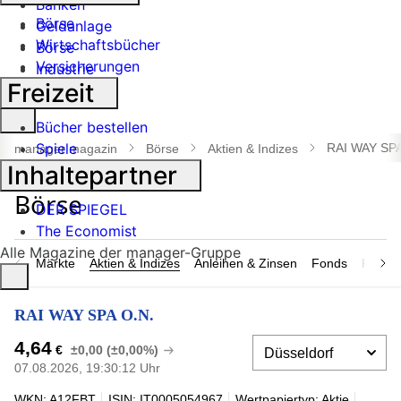
Banken
Börse
Geldanlage
Wirtschaftsbücher
Börse
Versicherungen
Industrie
Freizeit
Suche
Bücher bestellen
öffnen
Spiele
RAI WAY SPA
manager magazin
Börse
Aktien & Indizes
Inhaltepartner
DER SPIEGEL
The Economist
Alle Magazine der manager-Gruppe
Märkte
Aktien & Indizes
Anleihen & Zinsen
Fonds
Rohsto
RAI WAY SPA O.N.
4,64
€
±0,00 (±0,00%)
07.08.2026, 19:30:12 Uhr
WKN: A12FBT
ISIN: IT0005054967
Wertpapiertyp: Aktie