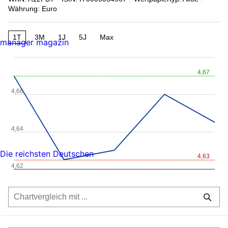
Währung: Euro
1T
3M
1J
5J
Max
manager magazin
4,67
4,66
4,64
Die reichsten Deutschen
4,63
4,62