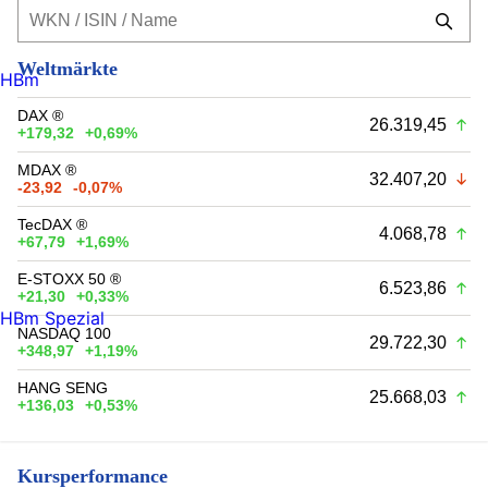
Weltmärkte
HBm
DAX ®
26.319,45
+179,32
+0,69%
MDAX ®
32.407,20
-23,92
-0,07%
TecDAX ®
4.068,78
+67,79
+1,69%
E-STOXX 50 ®
6.523,86
+21,30
+0,33%
HBm Spezial
NASDAQ 100
29.722,30
+348,97
+1,19%
HANG SENG
25.668,03
+136,03
+0,53%
Kursperformance