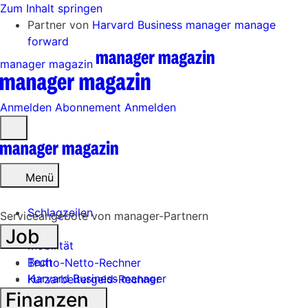
Zum Inhalt springen
Partner von
Harvard Business manager
manage
forward
manager magazin
Anmelden
Abonnement
Anmelden
Menü
öffnen
Menü
Schlagzeilen
Serviceangebote von manager-Partnern
Job
Mobilität
Tech
Brutto-Netto-Rechner
Harvard Business manager
Kurzarbeitergeld-Rechner
Finanzen
Handel