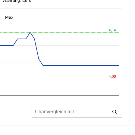
Währung: Euro
Max
4,14
4,00