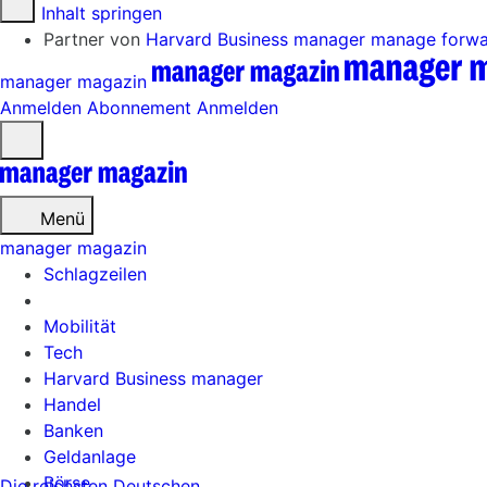
Zum Inhalt springen
Partner von
Harvard Business manager
manage forw
manager magazin
Anmelden
Abonnement
Anmelden
Menü
öffnen
Menü
manager magazin
Schlagzeilen
Mobilität
Tech
Harvard Business manager
Handel
Banken
Geldanlage
Börse
Die reichsten Deutschen