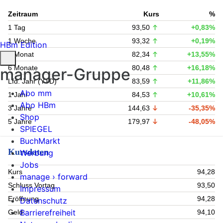
Zeitraum
Kurs
%
1 Tag
93,50
+0,83%
1 Woche
93,32
+0,19%
HBm Edition
1 Monat
82,34
+13,55%
6 Monate
80,48
+16,18%
manager-Gruppe
Lfd. Jahr (YTD)
83,59
+11,86%
Abo mm
1 Jahr
84,53
+10,61%
Abo HBm
3 Jahre
144,63
-35,35%
Shop
5 Jahre
179,97
-48,05%
SPIEGEL
BuchMarkt
Kursdaten
Werbung
Jobs
Kurs
94,28
manage › forward
Schluss Vortag
93,50
Impressum
Eröffnung
94,28
Datenschutz
Barrierefreiheit
Geld
94,10