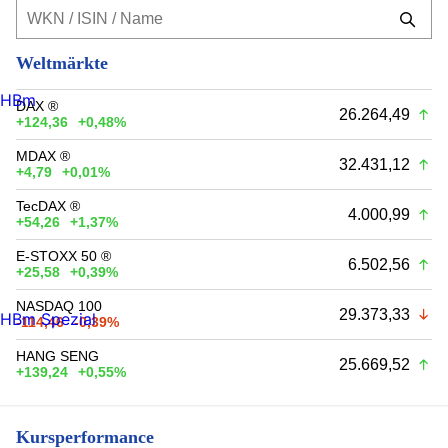
Weltmärkte
HBm
DAX ®
26.264,49
+124,36
+0,48%
MDAX ®
32.431,12
+4,79
+0,01%
TecDAX ®
4.000,99
+54,26
+1,37%
E-STOXX 50 ®
6.502,56
+25,58
+0,39%
NASDAQ 100
29.373,33
HBm Spezial
-114,46
-0,39%
HANG SENG
25.669,52
+139,24
+0,55%
Kursperformance