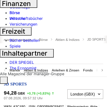
Banken
Finanzen
Geldanlage
Börse
Börse
Industrie
Wirtschaftsbücher
Versicherungen
Freizeit
Suche
öffnen
JD SPORTS
manager magazin
Börse
Aktien & Indizes
Bücher bestellen
Spiele
Inhaltepartner
DER SPIEGEL
The Economist
Märkte
Aktien & Indizes
Anleihen & Zinsen
Fonds
Rohsto
Alle Magazine der manager-Gruppe
JD SPORTS
94,28
GBX
+0,78 (+0,83%)
07.08.2026, 09:57:32 Uhr
WKN: A3C480
ISIN: GB00BM8Q5M07
Wertpapiertyp: Aktie