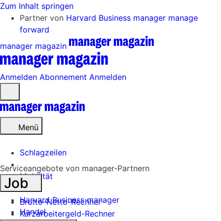
Zum Inhalt springen
Partner von
Harvard Business manager
manage
forward
manager magazin
Anmelden
Abonnement
Anmelden
Menü
öffnen
Menü
Schlagzeilen
Serviceangebote von manager-Partnern
Mobilität
Job
Tech
Harvard Business manager
Brutto-Netto-Rechner
Handel
Kurzarbeitergeld-Rechner