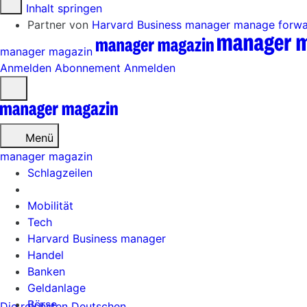
Zum Inhalt springen
Partner von
Harvard Business manager
manage forw
manager magazin
Anmelden
Abonnement
Anmelden
Menü
öffnen
Menü
manager magazin
Schlagzeilen
Mobilität
Tech
Harvard Business manager
Handel
Banken
Geldanlage
Börse
Die reichsten Deutschen