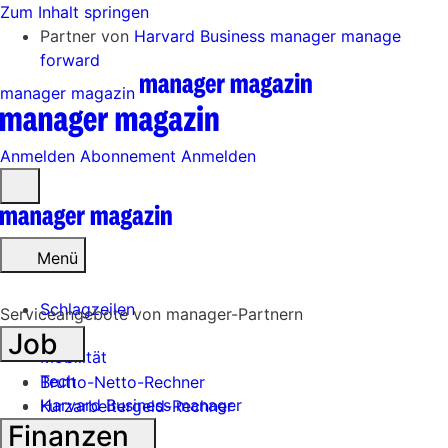
Zum Inhalt springen
Partner von
Harvard Business manager
manage
forward
manager magazin
Anmelden
Abonnement
Anmelden
Menü
öffnen
Menü
Schlagzeilen
Serviceangebote von manager-Partnern
Job
Mobilität
Tech
Brutto-Netto-Rechner
Harvard Business manager
Kurzarbeitergeld-Rechner
Finanzen
Handel