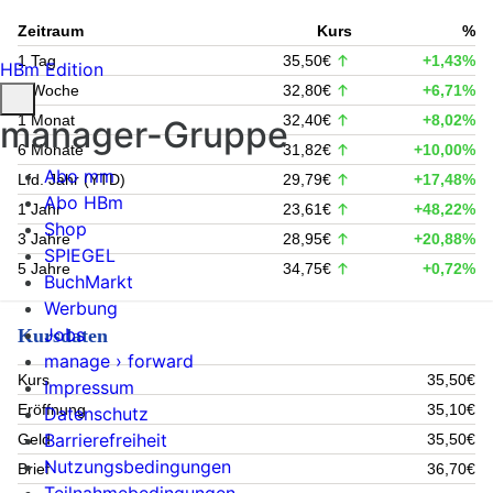
Zeitraum
Kurs
%
1 Tag
35,50€
+1,43%
HBm Edition
1 Woche
32,80€
+6,71%
1 Monat
32,40€
+8,02%
manager-Gruppe
6 Monate
31,82€
+10,00%
Abo mm
Lfd. Jahr (YTD)
29,79€
+17,48%
Abo HBm
1 Jahr
23,61€
+48,22%
Shop
3 Jahre
28,95€
+20,88%
SPIEGEL
5 Jahre
34,75€
+0,72%
BuchMarkt
Werbung
Jobs
Kursdaten
manage › forward
Kurs
35,50€
Impressum
Eröffnung
35,10€
Datenschutz
Barrierefreiheit
Geld
35,50€
Nutzungsbedingungen
Brief
36,70€