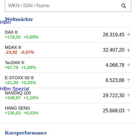
Weltmärkte
HBm
DAX ®
26.319,45
+179,32
+0,69%
MDAX ®
32.407,20
-23,92
-0,07%
TecDAX ®
4.068,78
+67,79
+1,69%
E-STOXX 50 ®
6.523,86
+21,30
+0,33%
HBm Spezial
NASDAQ 100
29.722,30
+348,97
+1,19%
HANG SENG
25.668,03
+136,03
+0,53%
Kursperformance