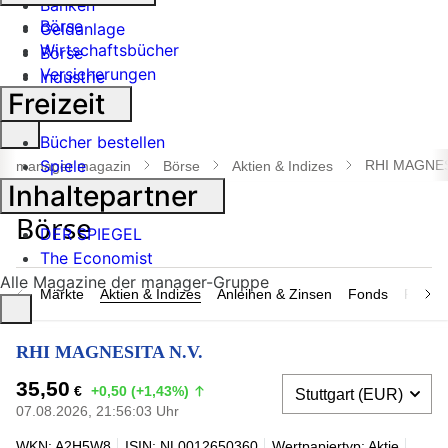
Banken
Börse
Geldanlage
Wirtschaftsbücher
Börse
Versicherungen
Industrie
Freizeit
Suche
Bücher bestellen
öffnen
Spiele
RHI MAGNES
manager magazin
Börse
Aktien & Indizes
Inhaltepartner
DER SPIEGEL
The Economist
Alle Magazine der manager-Gruppe
Märkte
Aktien & Indizes
Anleihen & Zinsen
Fonds
Rohsto
RHI MAGNESITA N.V.
35,50
€
+0,50 (+1,43%)
07.08.2026, 21:56:03 Uhr
WKN: A2H5W8
ISIN: NL0012650360
Wertpapiertyp: Aktie