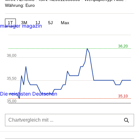
Währung: Euro
1T
3M
1J
5J
Max
manager magazin
36,20
36,00
35,50
Die reichsten Deutschen
35,10
35,00