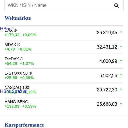
Weltmärkte
HBm
DAX ®
26.319,45
+179,32
+0,69%
MDAX ®
32.431,12
+4,79
+0,01%
TecDAX ®
4.000,99
+54,26
+1,37%
E-STOXX 50 ®
6.502,56
+25,58
+0,39%
NASDAQ 100
29.722,30
HBm Spezial
+348,97
+1,19%
HANG SENG
25.668,03
+136,03
+0,53%
Kursperformance