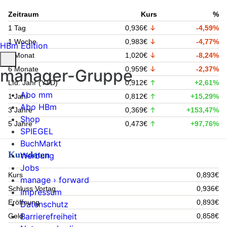
Zeitraum
Kurs
%
1 Tag
0,936€
-4,59%
1 Woche
0,983€
-4,77%
HBm Edition
1 Monat
1,020€
-8,24%
6 Monate
0,959€
-2,37%
manager-Gruppe
Lfd. Jahr (YTD)
0,912€
+2,61%
Abo mm
1 Jahr
0,812€
+15,29%
Abo HBm
3 Jahre
0,369€
+153,47%
Shop
5 Jahre
0,473€
+97,76%
SPIEGEL
BuchMarkt
Kursdaten
Werbung
Jobs
Kurs
0,893€
manage › forward
Schluss Vortag
0,936€
Impressum
Eröffnung
0,893€
Datenschutz
Barrierefreiheit
Geld
0,858€