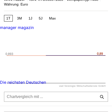
Währung: Euro
1T
3M
1J
5J
Max
manager magazin
0,89
0,89
0,893
Die reichsten Deutschen
vwd Vereinigte Wirtschaftsdienste GmbH