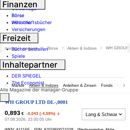
Banken
Finanzen
Geldanlage
Börse
Börse
Industrie
Wirtschaftsbücher
Versicherungen
Freizeit
Suche
öffnen
WH GROUP L
manager magazin
Börse
Aktien & Indizes
Bücher bestellen
Spiele
Inhaltepartner
DER SPIEGEL
The Economist
Märkte
Aktien & Indizes
Anleihen & Zinsen
Fonds
Rohsto
Alle Magazine der manager-Gruppe
WH GROUP LTD DL-,0001
0,893
€
-0,043 (-4,59%)
07.08.2026, 23:00:05 Uhr
WKN: A1116F
ISIN: KYG960071028
Wertpapiertyp: Aktie