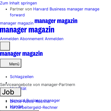
Zum Inhalt springen
Partner von
Harvard Business manager
manage
forward
manager magazin
Anmelden
Abonnement
Anmelden
Menü
öffnen
Menü
Schlagzeilen
Serviceangebote von manager-Partnern
Mobilität
Job
Tech
Harvard Business manager
Brutto-Netto-Rechner
Handel
Kurzarbeitergeld-Rechner