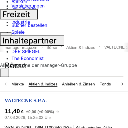
Banken
Versicherungen
Geldanlage
Freizeit
Börse
Industrie
Bücher bestellen
Spiele
Suche
Inhaltepartner
öffnen
VALTECNE S.
manager magazin
Börse
Aktien & Indizes
DER SPIEGEL
The Economist
Alle Magazine der manager-Gruppe
Märkte
Aktien & Indizes
Anleihen & Zinsen
Fonds
Rohsto
VALTECNE S.P.A.
11,40
€
±0,00 (±0,00%)
07.08.2026, 15:25:02 Uhr
WKN: A3D60G
ISIN: IT0005532525
Wertpapiertyp: Aktie