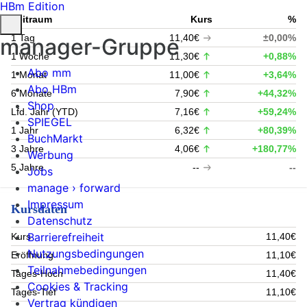
HBm Edition
Zeitraum
Kurs
%
1 Tag
11,40€
±0,00%
manager-Gruppe
1 Woche
11,30€
+0,88%
Abo mm
1 Monat
11,00€
+3,64%
Abo HBm
6 Monate
7,90€
+44,32%
Shop
Lfd. Jahr (YTD)
7,16€
+59,24%
SPIEGEL
1 Jahr
6,32€
+80,39%
BuchMarkt
3 Jahre
4,06€
+180,77%
Werbung
5 Jahre
--
--
Jobs
manage › forward
Impressum
Kursdaten
Datenschutz
Barrierefreiheit
Kurs
11,40€
Nutzungsbedingungen
Eröffnung
11,10€
Teilnahmebedingungen
Tages-Hoch
11,40€
Cookies & Tracking
Tages-Tief
11,10€
Vertrag kündigen