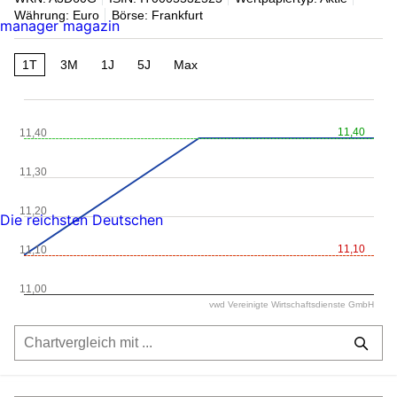
Währung: Euro
Börse: Frankfurt
manager magazin
1T
3M
1J
5J
Max
11,40
11,40
11,30
11,20
Die reichsten Deutschen
11,10
11,10
11,00
vwd Vereinigte Wirtschaftsdienste GmbH