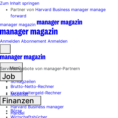
Zum Inhalt springen
Partner von
Harvard Business manager
manage
forward
manager magazin
Anmelden
Abonnement
Anmelden
Menü
öffnen
Menü
Serviceangebote von manager-Partnern
Job
Schlagzeilen
Brutto-Netto-Rechner
Kurzarbeitergeld-Rechner
Mobilität
Finanzen
Tech
Harvard Business manager
Börse
Handel
Wirtschaftsbücher