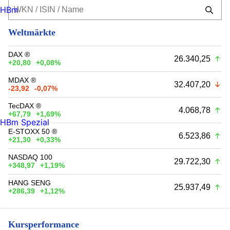
HBm
Weltmärkte
DAX ®
26.340,25
+20,80
+0,08%
MDAX ®
32.407,20
-23,92
-0,07%
TecDAX ®
4.068,78
+67,79
+1,69%
HBm Spezial
E-STOXX 50 ®
6.523,86
+21,30
+0,33%
NASDAQ 100
29.722,30
+348,97
+1,19%
HANG SENG
25.937,49
+286,39
+1,12%
Kursperformance