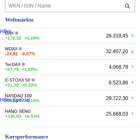
Weltmärkte
HBm
DAX ®
26.319,45
+179,32
+0,69%
MDAX ®
32.407,20
-23,92
-0,07%
TecDAX ®
4.068,78
+67,79
+1,69%
E-STOXX 50 ®
6.523,86
+21,30
+0,33%
NASDAQ 100
29.722,30
HBm Spezial
+348,97
+1,19%
HANG SENG
25.668,03
+136,03
+0,53%
Kursperformance