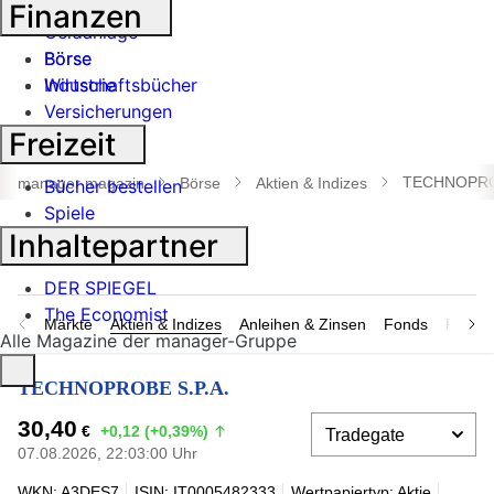
Banken
Finanzen
Geldanlage
Börse
Börse
Industrie
Wirtschaftsbücher
Versicherungen
Freizeit
Suche
öffnen
TECHNOPROB
manager magazin
Börse
Aktien & Indizes
Bücher bestellen
Spiele
Inhaltepartner
DER SPIEGEL
The Economist
Märkte
Aktien & Indizes
Anleihen & Zinsen
Fonds
Rohsto
Alle Magazine der manager-Gruppe
TECHNOPROBE S.P.A.
30,40
€
+0,12 (+0,39%)
07.08.2026, 22:03:00 Uhr
WKN: A3DES7
ISIN: IT0005482333
Wertpapiertyp: Aktie