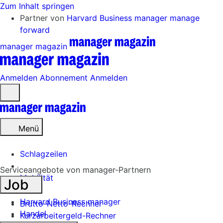
Zum Inhalt springen
Partner von
Harvard Business manager
manage
forward
manager magazin
Anmelden
Abonnement
Anmelden
Menü
öffnen
Menü
Schlagzeilen
Serviceangebote von manager-Partnern
Mobilität
Job
Tech
Harvard Business manager
Brutto-Netto-Rechner
Handel
Kurzarbeitergeld-Rechner