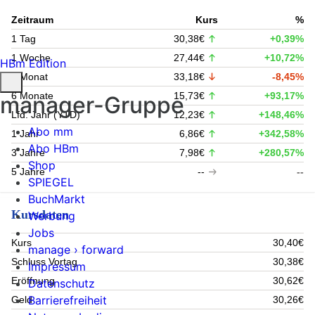
Zeitraum
Kurs
%
1 Tag
30,38€
+0,39%
1 Woche
27,44€
+10,72%
HBm Edition
1 Monat
33,18€
-8,45%
6 Monate
15,73€
+93,17%
manager-Gruppe
Lfd. Jahr (YTD)
12,23€
+148,46%
Abo mm
1 Jahr
6,86€
+342,58%
Abo HBm
3 Jahre
7,98€
+280,57%
Shop
5 Jahre
--
--
SPIEGEL
BuchMarkt
Kursdaten
Werbung
Jobs
Kurs
30,40€
manage › forward
Schluss Vortag
30,38€
Impressum
Eröffnung
30,62€
Datenschutz
Barrierefreiheit
Geld
30,26€