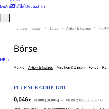
Industrie
Die reichsten Deutschen
Suche
öffnen
FLUEN
manager magazin
Börse
Aktien & Indizes
HBm
Märkte
Aktien & Indizes
Anleihen & Zinsen
Fonds
Rohs
FLUENCE CORP. LTD
0,046
€
±0,000 (±0,00%)
06.08.2026, 09:33:07 Uhr