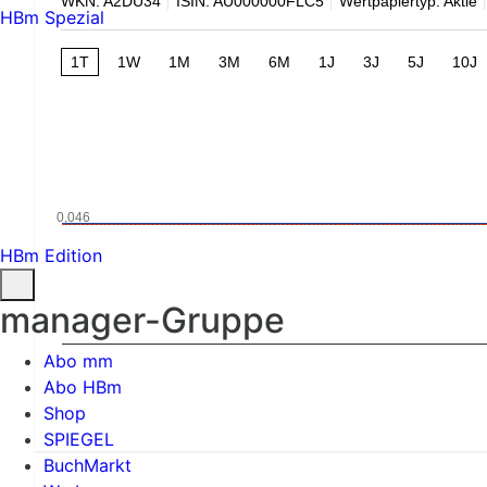
WKN: A2DU34
ISIN: AU000000FLC5
Wertpapiertyp: Aktie
HBm Spezial
1T
1W
1M
3M
6M
1J
3J
5J
10J
0,046
HBm Edition
manager-Gruppe
Abo mm
Abo HBm
Shop
SPIEGEL
BuchMarkt