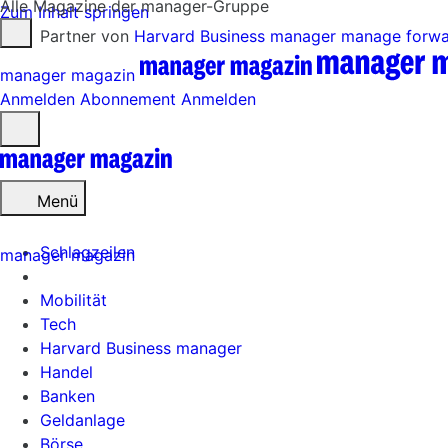
Alle Magazine der manager-Gruppe
Zum Inhalt springen
Partner von
Harvard Business manager
manage forw
manager magazin
Anmelden
Abonnement
Anmelden
Menü
öffnen
Menü
Schlagzeilen
manager magazin
Mobilität
Tech
Harvard Business manager
Handel
Banken
Geldanlage
Börse