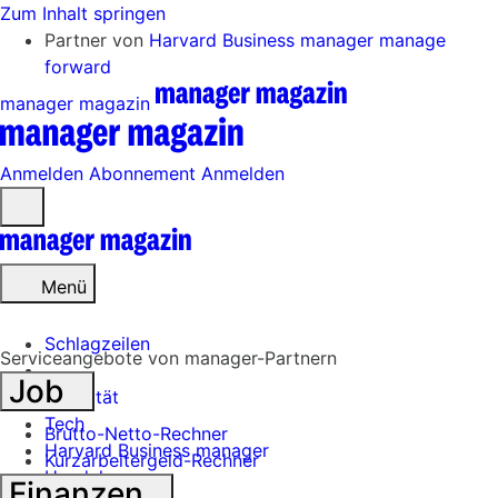
Zum Inhalt springen
Partner von
Harvard Business manager
manage
forward
manager magazin
Anmelden
Abonnement
Anmelden
Menü
öffnen
Menü
Schlagzeilen
Serviceangebote von manager-Partnern
Job
Mobilität
Tech
Brutto-Netto-Rechner
Harvard Business manager
Kurzarbeitergeld-Rechner
Handel
Finanzen