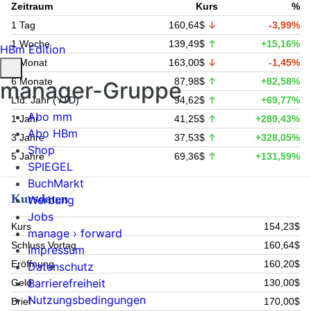
Zeitraum
Kurs
%
1 Tag
160,64$
-3,99%
1 Woche
139,49$
+15,16%
HBm Edition
1 Monat
163,00$
-1,45%
6 Monate
87,98$
+82,58%
manager-Gruppe
Lfd. Jahr (YTD)
94,62$
+69,77%
Abo mm
1 Jahr
41,25$
+289,43%
Abo HBm
3 Jahre
37,53$
+328,05%
Shop
5 Jahre
69,36$
+131,59%
SPIEGEL
BuchMarkt
Kursdaten
Werbung
Jobs
Kurs
154,23$
manage › forward
Schluss Vortag
160,64$
Impressum
Eröffnung
160,20$
Datenschutz
Barrierefreiheit
Geld
130,00$
Nutzungsbedingungen
Brief
170,00$