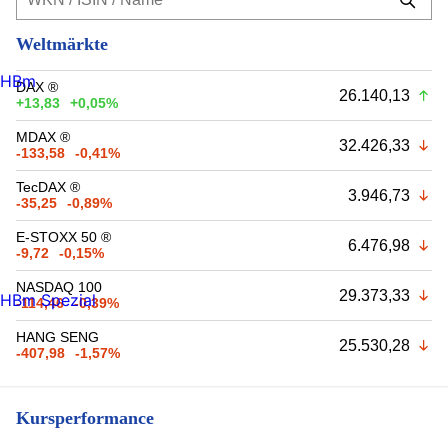
Weltmärkte
HBm
DAX ®
26.140,13
+13,83
+0,05%
MDAX ®
32.426,33
-133,58
-0,41%
TecDAX ®
3.946,73
-35,25
-0,89%
E-STOXX 50 ®
6.476,98
-9,72
-0,15%
NASDAQ 100
29.373,33
HBm Spezial
-114,46
-0,39%
HANG SENG
25.530,28
-407,98
-1,57%
Kursperformance