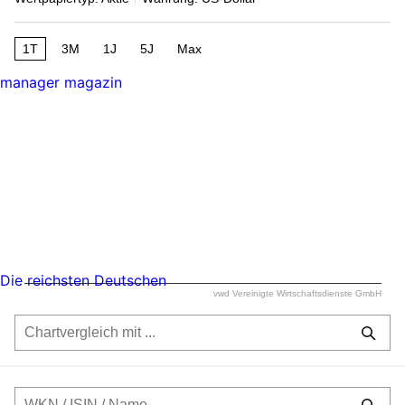
1T
3M
1J
5J
Max
manager magazin
Die reichsten Deutschen
vwd Vereinigte Wirtschaftsdienste GmbH