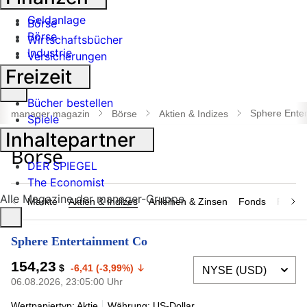
Banken
Geldanlage
Börse
Börse
Wirtschaftsbücher
Industrie
Versicherungen
Freizeit
Suche
Bücher bestellen
öffnen
Sphere Ente
manager magazin
Börse
Aktien & Indizes
Spiele
Inhaltepartner
DER SPIEGEL
The Economist
Alle Magazine der manager-Gruppe
Märkte
Aktien & Indizes
Anleihen & Zinsen
Fonds
Rohsto
Sphere Entertainment Co
154,23
$
-6,41 (-3,99%)
06.08.2026, 23:05:00 Uhr
Wertpapiertyp: Aktie
Währung: US-Dollar