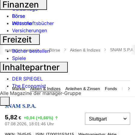
Banken
Finanzen
Geldanlage
Börse
Börse
Industrie
Wirtschaftsbücher
Versicherungen
Freizeit
Suche
öffnen
SNAM S.P.A.
manager magazin
Börse
Aktien & Indizes
Bücher bestellen
Spiele
Inhaltepartner
DER SPIEGEL
The Economist
Märkte
Aktien & Indizes
Anleihen & Zinsen
Fonds
Rohsto
Alle Magazine der manager-Gruppe
SNAM S.P.A.
5,82
€
+0,04 (+0,66%)
07.08.2026, 18:01:46 Uhr
WKN: 764545
ISIN: IT0003153415
Wertpapiertyp: Aktie