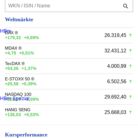
Weltmärkte
HBm
DAX ®
26.319,45
+179,32
+0,69%
MDAX ®
32.431,12
+4,79
+0,01%
TecDAX ®
4.000,99
+54,26
+1,37%
E-STOXX 50 ®
6.502,56
+25,58
+0,39%
NASDAQ 100
29.692,40
HBm Spezial
+319,07
+1,09%
HANG SENG
25.668,03
+136,03
+0,53%
Kursperformance