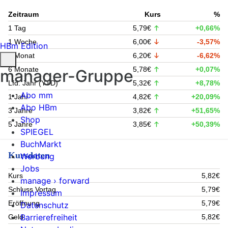
Zeitraum
Kurs
%
1 Tag
5,79€
+0,66%
1 Woche
6,00€
-3,57%
HBm Edition
1 Monat
6,20€
-6,62%
6 Monate
5,78€
+0,07%
manager-Gruppe
Lfd. Jahr (YTD)
5,32€
+8,78%
Abo mm
1 Jahr
4,82€
+20,09%
Abo HBm
3 Jahre
3,82€
+51,65%
Shop
5 Jahre
3,85€
+50,39%
SPIEGEL
BuchMarkt
Kursdaten
Werbung
Jobs
Kurs
5,82€
manage › forward
Schluss Vortag
5,79€
Impressum
Eröffnung
5,79€
Datenschutz
Barrierefreiheit
Geld
5,82€