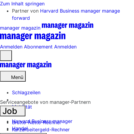
Zum Inhalt springen
Partner von
Harvard Business manager
manage
forward
manager magazin
Anmelden
Abonnement
Anmelden
Menü
öffnen
Menü
Schlagzeilen
Serviceangebote von manager-Partnern
Mobilität
Job
Tech
Harvard Business manager
Brutto-Netto-Rechner
Handel
Kurzarbeitergeld-Rechner