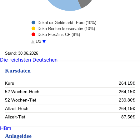
DekaLux-Geldmarkt: Euro (10%)
Deka-Renten konservativ (10%)
Deka-FlexZins CF (8%)
Deka-VarioZins TF (8%)
1/3
iSh.eb.r.Gov.Ger.0-1y U.ETF DE (7.5%)
Rest (56.5%)
Stand: 30.06.2026
Die reichsten Deutschen
Kursdaten
Kurs
264,15€
52 Wochen-Hoch
264,15€
52 Wochen-Tief
239,86€
Allzeit-Hoch
264,15€
Allzeit-Tief
87,56€
HBm
Anlageidee