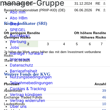
manager-Gruppe
Jahresbericht (DE)
31.12.2024
RE
PDF 
Basisinformationsblatt (PRIIP-KID) (DE)
06.06.2026
PK
PDF 
Abo mm
Abo HBm
Risiko-Indikator (SRI)
Shop
SPIEGEL
Oft geringere Rendite
Oft höhere Rendite
BuchMarkt
Geringes Risiko
Höheres Risiko
Werbung
1
2
3
4
5
6
7
Jobs
Je höher der Wert, umso höher das mit dem Investment verbundene
manage › forward
Risiko.
Impressum
Stand: 31.05.2025
Datenschutz
Barrierefreiheit
Weitere Fonds der KVG
Nutzungsbedingungen
Teilnahmebedingungen
Fondsart
Anzahl
Cookies & Tracking
Aktienfonds
39
Vertrag kündigen
Exchange Traded Funds
46
Vertrag widerrufen
Laufzeitfonds
10
Über uns