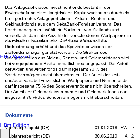
Das Anlageziel dieses Investmentfonds besteht in der
Erwirtschaftung eines langfristigen Kapitalwachstums durch ein
breit gestreutes Anlageportfolio mit Aktien-, Renten- und
Geldmarktfonds aus dem DekaBank-Fondsuniversum. Das
Fondsmanagement wählt ein Sortiment von Zielfonds und
vervielfacht damit die Anzahl der verschiedenen Wertpapiere, in
die mittelbar investiert wird. Auf diese Weise soll die
Risikostreuung erhöht und das Spezialistenwissen der
Zielfondsmanager genutzt werden. Die Struktur des
HBm Spezial
Anlageportfolios aus Aktien-, Renten- und Geldmarktfonds wird
bei vorgegebenem Risiko monatlich neu angepasst. Der Anteil
der Aktien und Aktienfonds darf insgesamt 70 % des
Sondervermögens nicht überschreiten. Der Anteil der fest-
und/oder variabel verzinslichen Wertpapiere und Rentenfonds
darf insgesamt 75 % des Sondervermögens nicht überschreiten.
Der Anteil der Geldmarktinstrumente und Geldmarktfonds darf
insgesamt 75 % des Sondervermögens nicht überschreiten.
Dokumente
HBm Edition
Verkaufsprospekt (DE)
01.01.2018
VW
PDF 
Halbjahresbericht (DE)
30.06.2019
HA
PDF 