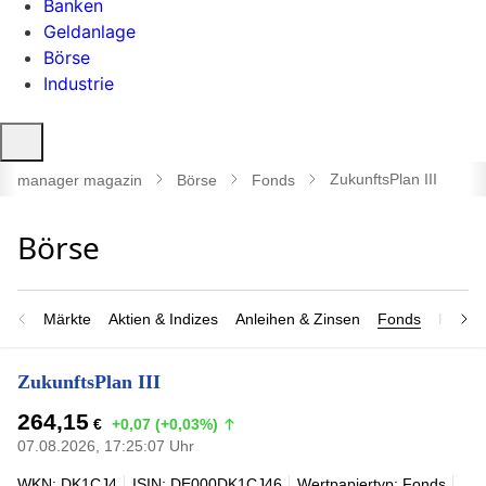
Banken
Geldanlage
Börse
Industrie
Suche
öffnen
ZukunftsPlan III
manager magazin
Börse
Fonds
Märkte
Aktien & Indizes
Anleihen & Zinsen
Fonds
Rohsto
ZukunftsPlan III
264,15
€
+0,07 (+0,03%)
07.08.2026, 17:25:07 Uhr
WKN: DK1CJ4
ISIN: DE000DK1CJ46
Wertpapiertyp: Fonds