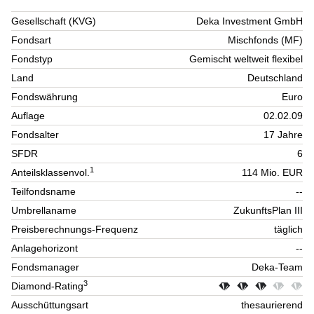
Gesellschaft (KVG)
Deka Investment GmbH
Fondsart
Mischfonds (MF)
Fondstyp
Gemischt weltweit flexibel
Land
Deutschland
Fondswährung
Euro
Auflage
02.02.09
Fondsalter
17 Jahre
SFDR
6
1
Anteilsklassenvol.
114 Mio. EUR
Teilfondsname
--
Umbrellaname
ZukunftsPlan III
Preisberechnungs-Frequenz
täglich
Anlagehorizont
--
Fondsmanager
Deka-Team
3
Diamond-Rating
Ausschüttungsart
thesaurierend