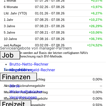
1 Monat
07.07.26 - 07.08.26
+0,07%
6 Monate
07.02.26 - 07.08.26
+3,97%
Lfd. Jahr (YTD)
01.01.26 - 07.08.26
+6,27%
1 Jahr
07.08.25 - 07.08.26
+10,27%
3 Jahre
07.08.23 - 07.08.26
+26,29%
5 Jahre
07.08.21 - 07.08.26
+10,06%
10 Jahre
07.08.16 - 07.08.26
+36,74%
seit Auflage
03.02.09 - 07.08.26
+174,52%
Serviceangebote von manager-Partnern
1
Kennzahlen werden auf Basis der letzten verfügbaren NAVs
Job
berechnet. Berechnung nach BVI-Methode.
Brutto-Netto-Rechner
Fondsgebühren
Kurzarbeitergeld-Rechner
Finanzen
Aktueller Ausgabeaufschlag
0,00%
Börse
Aktuelle Rücknahmegebühr
--
Wirtschaftsbücher
Maximaler Ausgabeaufschlag
0,00%
Versicherungen
Maximale Rücknahmegebühr
0,00%
Freizeit
Aktuelle Verwaltungsgebühr
0,55%