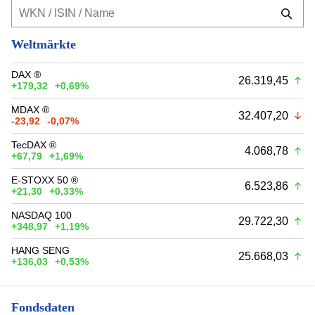
Weltmärkte
DAX ®
26.319,45
+179,32
+0,69%
MDAX ®
32.407,20
-23,92
-0,07%
TecDAX ®
4.068,78
+67,79
+1,69%
E-STOXX 50 ®
6.523,86
+21,30
+0,33%
NASDAQ 100
29.722,30
+348,97
+1,19%
HANG SENG
25.668,03
+136,03
+0,53%
Fondsdaten