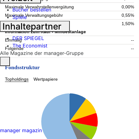
Maximale Verwahrstellenvergütung
0,00%
Bücher bestellen
Maximale Verwaltungsgebühr
0,55%
Spiele
Inhaltepartner
Laufende Kosten
1,50%
Information zum Kauf - Mindestanlage
DER SPIEGEL
Einmalig
--
The Economist
Folgende
--
Alle Magazine der manager-Gruppe
Fondsstruktur
Topholdings
Wertpapiere
manager magazin