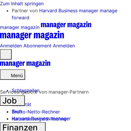
Zum Inhalt springen
Partner von
Harvard Business manager
manage
forward
manager magazin
Anmelden
Abonnement
Anmelden
Menü
öffnen
Menü
Schlagzeilen
Serviceangebote von manager-Partnern
Job
Mobilität
Tech
Brutto-Netto-Rechner
Harvard Business manager
Kurzarbeitergeld-Rechner
Finanzen
Handel