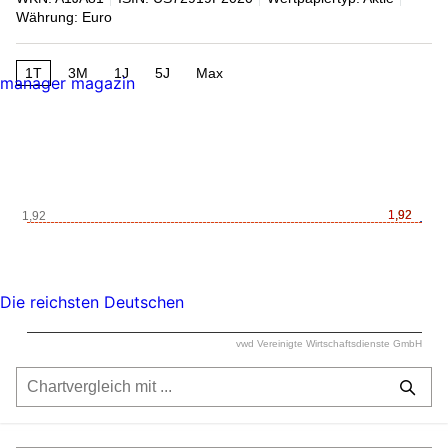
Währung: Euro
1T
3M
1J
5J
Max
manager magazin
1,92
1,92
1,92
Die reichsten Deutschen
vwd Vereinigte Wirtschaftsdienste GmbH