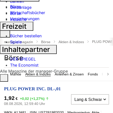
Banken
Börse
Geldanlage
Wirtschaftsbücher
Börse
Versicherungen
Industrie
Freizeit
Suche
Bücher bestellen
öffnen
Spiele
PLUG POWER
manager magazin
Börse
Aktien & Indizes
Inhaltepartner
DER SPIEGEL
The Economist
Alle Magazine der manager-Gruppe
Märkte
Aktien & Indizes
Anleihen & Zinsen
Fonds
Rohsto
PLUG POWER INC. DL-,01
1,92
€
+0,02 (+1,27%)
08.08.2026, 12:59:40 Uhr
WKN: A1JA81
ISIN: US72919P2020
Wertpapiertyp: Aktie