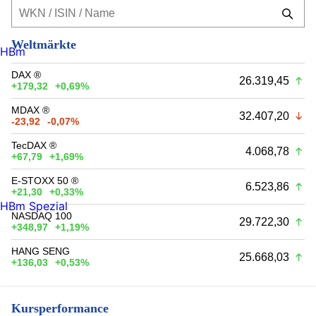
Weltmärkte
HBm
DAX ®
26.319,45
+179,32
+0,69%
MDAX ®
32.407,20
-23,92
-0,07%
TecDAX ®
4.068,78
+67,79
+1,69%
E-STOXX 50 ®
6.523,86
+21,30
+0,33%
HBm Spezial
NASDAQ 100
29.722,30
+348,97
+1,19%
HANG SENG
25.668,03
+136,03
+0,53%
Kursperformance