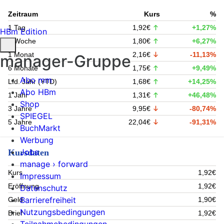
Zeitraum
Kurs
%
1 Tag
1,92€
+1,27%
HBm Edition
1 Woche
1,80€
+6,27%
1 Monat
2,16€
-11,13%
manager-Gruppe
6 Monate
1,75€
+9,49%
Abo mm
Lfd. Jahr (YTD)
1,68€
+14,25%
Abo HBm
1 Jahr
1,31€
+46,48%
Shop
3 Jahre
9,95€
-80,74%
SPIEGEL
5 Jahre
22,04€
-91,31%
BuchMarkt
Werbung
Jobs
Kursdaten
manage › forward
Kurs
1,92€
Impressum
Eröffnung
1,92€
Datenschutz
Barrierefreiheit
Geld
1,90€
Nutzungsbedingungen
Brief
1,92€