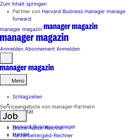
Zum Inhalt springen
Partner von
Harvard Business manager
manage
forward
manager magazin
Anmelden
Abonnement
Anmelden
Menü
öffnen
Menü
Schlagzeilen
Serviceangebote von manager-Partnern
Mobilität
Job
Tech
Harvard Business manager
Brutto-Netto-Rechner
Handel
Kurzarbeitergeld-Rechner