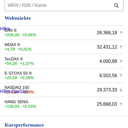
Weltmärkte
HBm
DAX ®
26.366,18
+226,05
+0,86%
MDAX ®
32.431,12
+4,79
+0,01%
TecDAX ®
4.000,99
+54,26
+1,37%
E-STOXX 50 ®
6.502,56
+25,58
+0,39%
NASDAQ 100
29.373,33
HBm Spezial
-114,46
-0,39%
HANG SENG
25.668,03
+136,03
+0,53%
Kursperformance