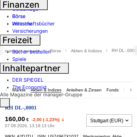
Banken
Finanzen
Geldanlage
Börse
Börse
Industrie
Wirtschaftsbücher
Versicherungen
Freizeit
Suche
öffnen
RH DL-,0001
manager magazin
Börse
Aktien & Indizes
Bücher bestellen
Spiele
Inhaltepartner
DER SPIEGEL
The Economist
Märkte
Aktien & Indizes
Anleihen & Zinsen
Fonds
Rohsto
Alle Magazine der manager-Gruppe
RH DL-,0001
160,00
€
-2,00 (-1,23%)
07.08.2026, 13:18:13 Uhr
WKN: A2DJTU
ISIN: US74967X1037
Wertpapiertyp: Aktie