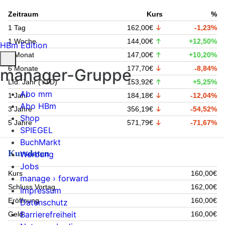
Zeitraum
Kurs
%
1 Tag
162,00€
-1,23%
1 Woche
144,00€
+12,50%
HBm Edition
1 Monat
147,00€
+10,20%
6 Monate
177,70€
-8,84%
manager-Gruppe
Lfd. Jahr (YTD)
153,92€
+5,25%
Abo mm
1 Jahr
184,18€
-12,04%
Abo HBm
3 Jahre
356,19€
-54,52%
Shop
5 Jahre
571,79€
-71,67%
SPIEGEL
BuchMarkt
Kursdaten
Werbung
Jobs
Kurs
160,00€
manage › forward
Schluss Vortag
162,00€
Impressum
Eröffnung
160,00€
Datenschutz
Barrierefreiheit
Geld
160,00€