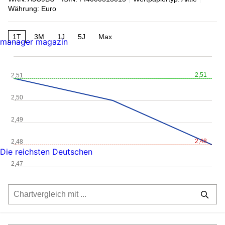
Währung: Euro
1T
3M
1J
5J
Max
manager magazin
2,51
2,51
2,50
2,49
2,48
2,48
Die reichsten Deutschen
2,47