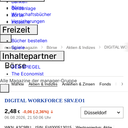
Banken
Börse
Geldanlage
Wirtschaftsbücher
Börse
Versicherungen
Industrie
Freizeit
Suche
Bücher bestellen
öffnen
Spiele
DIGITAL W
manager magazin
Börse
Aktien & Indizes
Inhaltepartner
DER SPIEGEL
The Economist
Alle Magazine der manager-Gruppe
Märkte
Aktien & Indizes
Anleihen & Zinsen
Fonds
Rohsto
DIGITAL WORKFORCE SRV.EO1
2,48
€
-0,06 (-2,36%)
06.08.2026, 21:50:06 Uhr
WKN: A3C9BU
ISIN: FI4000513015
Wertpapiertyp: Aktie