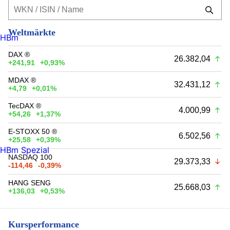
Weltmärkte
HBm
DAX ®
26.382,04
+241,91
+0,93%
MDAX ®
32.431,12
+4,79
+0,01%
TecDAX ®
4.000,99
+54,26
+1,37%
E-STOXX 50 ®
6.502,56
+25,58
+0,39%
HBm Spezial
NASDAQ 100
29.373,33
-114,46
-0,39%
HANG SENG
25.668,03
+136,03
+0,53%
Kursperformance