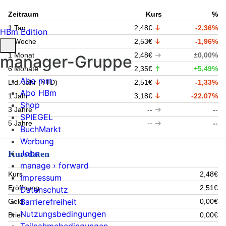
Zeitraum
Kurs
%
1 Tag
2,48€
-2,36%
HBm Edition
1 Woche
2,53€
-1,96%
1 Monat
2,48€
±0,00%
manager-Gruppe
6 Monate
2,35€
+5,49%
Abo mm
Lfd. Jahr (YTD)
2,51€
-1,33%
Abo HBm
1 Jahr
3,18€
-22,07%
Shop
3 Jahre
--
--
SPIEGEL
5 Jahre
--
--
BuchMarkt
Werbung
Jobs
Kursdaten
manage › forward
Kurs
2,48€
Impressum
Eröffnung
2,51€
Datenschutz
Barrierefreiheit
Geld
0,00€
Nutzungsbedingungen
Brief
0,00€