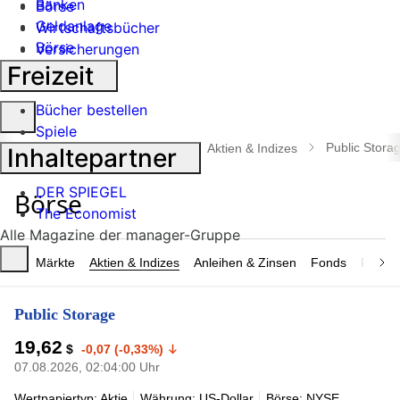
Banken
Börse
Geldanlage
Wirtschaftsbücher
Börse
Versicherungen
Industrie
Freizeit
Bücher bestellen
Suche
Spiele
öffnen
Public Stora
manager magazin
Börse
Aktien & Indizes
Inhaltepartner
DER SPIEGEL
The Economist
Alle Magazine der manager-Gruppe
Märkte
Aktien & Indizes
Anleihen & Zinsen
Fonds
Rohsto
Public Storage
19,62
$
-0,07 (-0,33%)
07.08.2026, 02:04:00 Uhr
Wertpapiertyp: Aktie
Währung: US-Dollar
Börse: NYSE