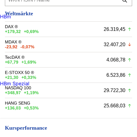
Weltmärkte
HBm
DAX ®
26.319,45
+179,32
+0,69%
MDAX ®
32.407,20
-23,92
-0,07%
TecDAX ®
4.068,78
+67,79
+1,69%
E-STOXX 50 ®
6.523,86
+21,30
+0,33%
HBm Spezial
NASDAQ 100
29.722,30
+348,97
+1,19%
HANG SENG
25.668,03
+136,03
+0,53%
Kursperformance