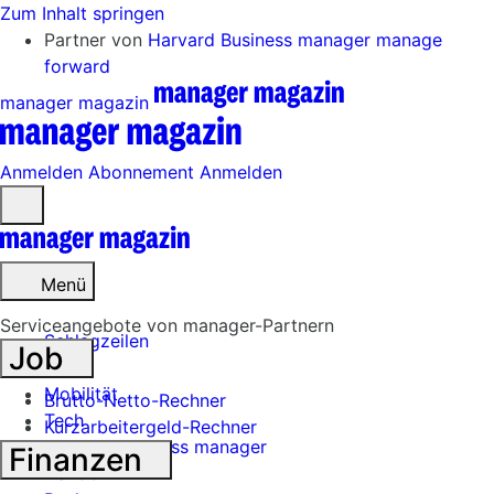
Zum Inhalt springen
Partner von
Harvard Business manager
manage
forward
manager magazin
Anmelden
Abonnement
Anmelden
Menü
öffnen
Menü
Serviceangebote von manager-Partnern
Schlagzeilen
Job
Mobilität
Brutto-Netto-Rechner
Tech
Kurzarbeitergeld-Rechner
Harvard Business manager
Finanzen
Handel