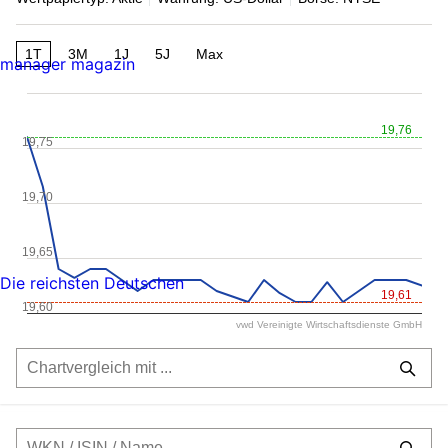
1T
3M
1J
5J
Max
manager magazin
19,76
19,75
19,70
19,65
Die reichsten Deutschen
19,61
19,60
vwd Vereinigte Wirtschaftsdienste GmbH