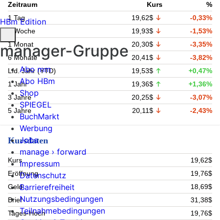
Zeitraum
Kurs
%
1 Tag
19,62$
-0,33%
HBm Edition
1 Woche
19,93$
-1,53%
1 Monat
20,30$
-3,35%
manager-Gruppe
6 Monate
20,41$
-3,82%
Abo mm
Lfd. Jahr (YTD)
19,53$
+0,47%
Abo HBm
1 Jahr
19,36$
+1,36%
Shop
3 Jahre
20,25$
-3,07%
SPIEGEL
5 Jahre
20,11$
-2,43%
BuchMarkt
Werbung
Jobs
Kursdaten
manage › forward
Kurs
19,62$
Impressum
Eröffnung
19,76$
Datenschutz
Barrierefreiheit
Geld
18,69$
Nutzungsbedingungen
Brief
31,38$
Teilnahmebedingungen
Tages-Hoch
19,76$