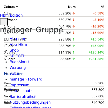
Zeitraum
Kurs
%
1 Tag
339,20€
-0,58%
HBm Edition
1 Woche
350,27€
-3,16%
1 Monat
404,78€
-16,20%
manager-Gruppe
6 Monate
402,20€
-15,66%
Abo mm
Lfd. Jahr (YTD)
293,58€
+15,54%
Abo HBm
1 Jahr
233,79€
+45,09%
Shop
3 Jahre
114,93€
+195,14%
SPIEGEL
5 Jahre
88,96€
+281,28%
BuchMarkt
Werbung
Jobs
Kursdaten
manage › forward
Kurs
339,20€
Impressum
Eröffnung
337,80€
Datenschutz
Barrierefreiheit
Geld
337,60€
Nutzungsbedingungen
Brief
340,70€