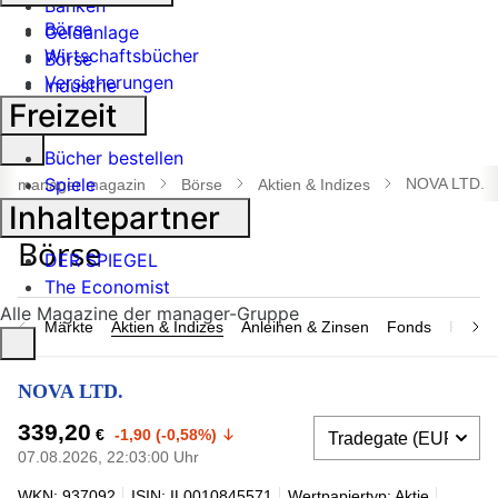
Banken
Börse
Geldanlage
Wirtschaftsbücher
Börse
Versicherungen
Industrie
Freizeit
Suche
Bücher bestellen
öffnen
Spiele
NOVA LTD.
manager magazin
Börse
Aktien & Indizes
Inhaltepartner
DER SPIEGEL
The Economist
Alle Magazine der manager-Gruppe
Märkte
Aktien & Indizes
Anleihen & Zinsen
Fonds
Rohsto
NOVA LTD.
339,20
€
-1,90 (-0,58%)
07.08.2026, 22:03:00 Uhr
WKN: 937092
ISIN: IL0010845571
Wertpapiertyp: Aktie