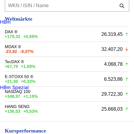
Weltmärkte
HBm
DAX ®
26.319,45
+179,32
+0,69%
MDAX ®
32.407,20
-23,92
-0,07%
TecDAX ®
4.068,78
+67,79
+1,69%
E-STOXX 50 ®
6.523,86
+21,30
+0,33%
HBm Spezial
NASDAQ 100
29.722,30
+348,97
+1,19%
HANG SENG
25.668,03
+136,03
+0,53%
Kursperformance