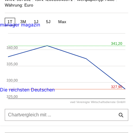
Währung: Euro
1T
3M
1J
5J
Max
manager magazin
341,20
340,00
335,00
330,00
327,90
Die reichsten Deutschen
325,00
vwd Vereinigte Wirtschaftsdienste GmbH