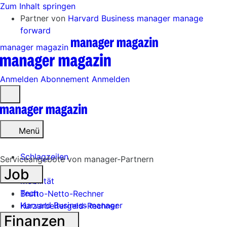
Zum Inhalt springen
Partner von
Harvard Business manager
manage
forward
manager magazin
Anmelden
Abonnement
Anmelden
Menü
öffnen
Menü
Schlagzeilen
Serviceangebote von manager-Partnern
Job
Mobilität
Tech
Brutto-Netto-Rechner
Harvard Business manager
Kurzarbeitergeld-Rechner
Finanzen
Handel