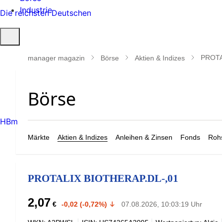
Industrie
Die reichsten Deutschen
Suche
öffnen
PROTA
manager magazin
Börse
Aktien & Indizes
HBm
Märkte
Aktien & Indizes
Anleihen & Zinsen
Fonds
Rohs
PROTALIX BIOTHERAP.DL-,01
2,07
€
-0,02 (-0,72%)
07.08.2026, 10:03:19 Uhr