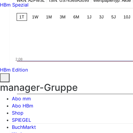
WKN: A2PWSL
ISIN: US74365A3095
Wertpapiertyp: Aktie
HBm Spezial
1T
1W
1M
3M
6M
1J
3J
5J
10J
2,08
HBm Edition
manager-Gruppe
Abo mm
Abo HBm
Shop
SPIEGEL
BuchMarkt