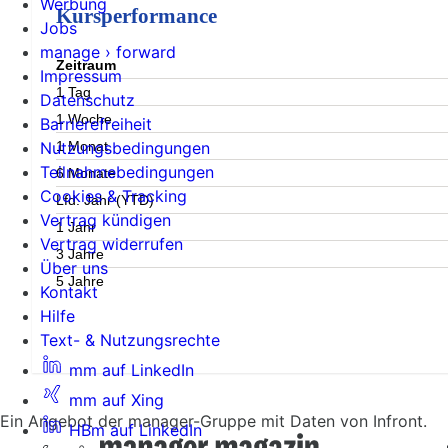
Werbung
Kursperformance
Jobs
manage › forward
Zeitraum
Impressum
1 Tag
Datenschutz
1 Woche
Barrierefreiheit
1 Monat
Nutzungsbedingungen
Teilnahmebedingungen
6 Monate
Cookies & Tracking
Lfd. Jahr (YTD)
Vertrag kündigen
1 Jahr
Vertrag widerrufen
3 Jahre
Über uns
5 Jahre
Kontakt
Hilfe
Text- & Nutzungsrechte
mm auf LinkedIn
mm auf Xing
Ein Angebot der manager-Gruppe mit Daten von Infront.
HBm auf LinkedIn