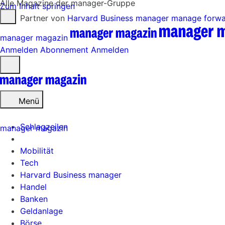
Alle Magazine der manager-Gruppe
Zum Inhalt springen
Partner von
Harvard Business manager
manage forw
manager magazin
Anmelden
Abonnement
Anmelden
Menü
öffnen
Menü
Schlagzeilen
manager magazin
Mobilität
Tech
Harvard Business manager
Handel
Banken
Geldanlage
Börse