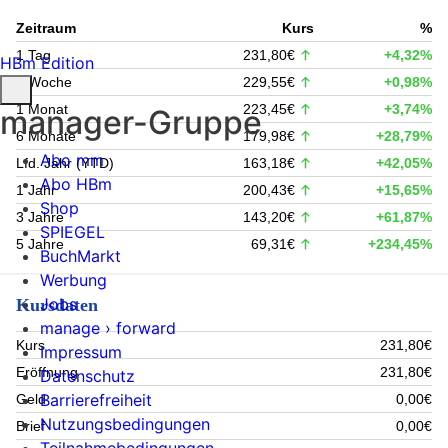
Zeitraum
Kurs
%
1 Tag
231,80€
+4,32%
HBm Edition
1 Woche
229,55€
+0,98%
1 Monat
223,45€
+3,74%
manager-Gruppe
6 Monate
179,98€
+28,79%
Abo mm
Lfd. Jahr (YTD)
163,18€
+42,05%
Abo HBm
1 Jahr
200,43€
+15,65%
Shop
3 Jahre
143,20€
+61,87%
SPIEGEL
5 Jahre
69,31€
+234,45%
BuchMarkt
Werbung
Jobs
Kursdaten
manage › forward
Kurs
231,80€
Impressum
Eröffnung
231,80€
Datenschutz
Barrierefreiheit
Geld
0,00€
Nutzungsbedingungen
Brief
0,00€