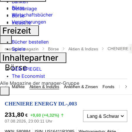
Banken
Börse
Geldanlage
Wirtschaftsbücher
Börse
Versicherungen
Industrie
Freizeit
Suche
Bücher bestellen
öffnen
Spiele
CHENIERE E
manager magazin
Börse
Aktien & Indizes
Inhaltepartner
DER SPIEGEL
The Economist
Alle Magazine der manager-Gruppe
Märkte
Aktien & Indizes
Anleihen & Zinsen
Fonds
Rohsto
CHENIERE ENERGY DL-,003
231,80
€
+9,60 (+4,32%)
07.08.2026, 23:00:11 Uhr
WKN: 580884
ISIN: US16411R2085
Wertpapiertyp: Aktie