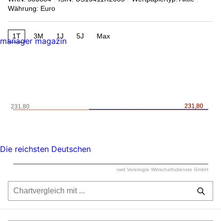
Währung: Euro
1T
3M
1J
5J
Max
manager magazin
231,80
231,80
231,80
Die reichsten Deutschen
vwd Vereinigte Wirtschaftsdienste GmbH