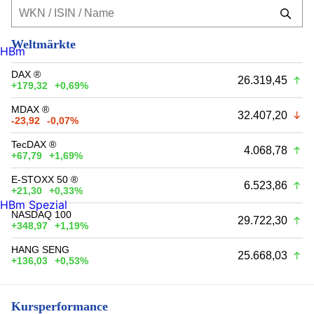
Weltmärkte
HBm
DAX ®
26.319,45
+179,32
+0,69%
MDAX ®
32.407,20
-23,92
-0,07%
TecDAX ®
4.068,78
+67,79
+1,69%
E-STOXX 50 ®
6.523,86
+21,30
+0,33%
HBm Spezial
NASDAQ 100
29.722,30
+348,97
+1,19%
HANG SENG
25.668,03
+136,03
+0,53%
Kursperformance