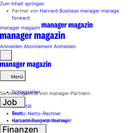
Zum Inhalt springen
Partner von
Harvard Business manager
manage
forward
manager magazin
Anmelden
Abonnement
Anmelden
Menü
öffnen
Menü
Schlagzeilen
Serviceangebote von manager-Partnern
Job
Mobilität
Tech
Brutto-Netto-Rechner
Harvard Business manager
Kurzarbeitergeld-Rechner
Finanzen
Handel