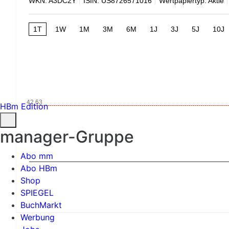
WKN: A3DC2Y
ISIN: US8726571016
Wertpapiertyp: Aktie
1T
1W
1M
3M
6M
1J
3J
5J
10J
42,63
HBm Edition
manager-Gruppe
Abo mm
Abo HBm
Shop
SPIEGEL
BuchMarkt
Werbung