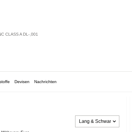
NC CLASS A DL-,001
toffe
Devisen
Nachrichten