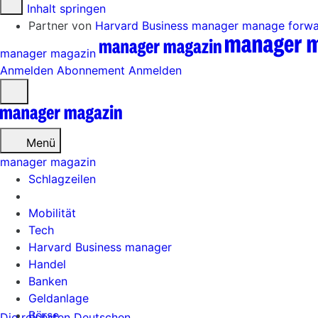
Zum Inhalt springen
Partner von
Harvard Business manager
manage forw
manager magazin
Anmelden
Abonnement
Anmelden
Menü
öffnen
Menü
manager magazin
Schlagzeilen
Mobilität
Tech
Harvard Business manager
Handel
Banken
Geldanlage
Börse
Die reichsten Deutschen