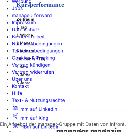
Werbung
Kursperformance
Jobs
manage › forward
Zeitraum
Impressum
1 Tag
Datenschutz
1 Woche
Barrierefreiheit
1 Monat
Nutzungsbedingungen
Teilnahmebedingungen
6 Monate
Cookies & Tracking
Lfd. Jahr (YTD)
Vertrag kündigen
1 Jahr
Vertrag widerrufen
3 Jahre
Über uns
5 Jahre
Kontakt
Hilfe
Text- & Nutzungsrechte
mm auf LinkedIn
mm auf Xing
Ein Angebot der manager-Gruppe mit Daten von Infront.
HBm auf LinkedIn