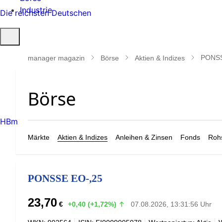
Industrie
Die reichsten Deutschen
Suche
öffnen
PONSS
manager magazin
Börse
Aktien & Indizes
HBm
Märkte
Aktien & Indizes
Anleihen & Zinsen
Fonds
Rohs
PONSSE EO-,25
23,70
€
+0,40 (+1,72%)
07.08.2026, 13:31:56 Uhr