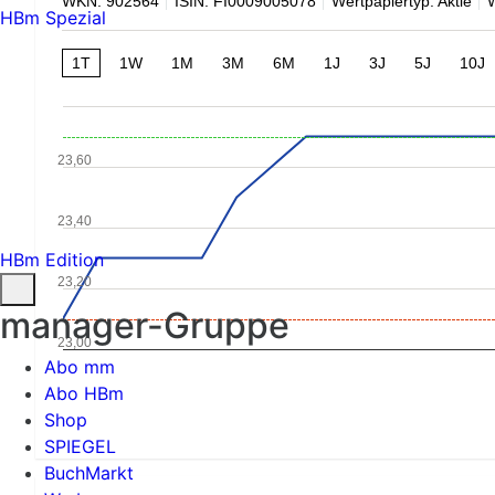
WKN: 902564
ISIN: FI0009005078
Wertpapiertyp: Aktie
HBm Spezial
1T
1W
1M
3M
6M
1J
3J
5J
10J
23,60
23,40
HBm Edition
23,20
manager-Gruppe
23,00
Abo mm
Abo HBm
Shop
SPIEGEL
BuchMarkt