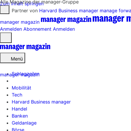
Alle Magazine der manager-Gruppe
Zum Inhalt springen
Partner von
Harvard Business manager
manage forw
manager magazin
Anmelden
Abonnement
Anmelden
Menü
öffnen
Menü
Schlagzeilen
manager magazin
Mobilität
Tech
Harvard Business manager
Handel
Banken
Geldanlage
Börse