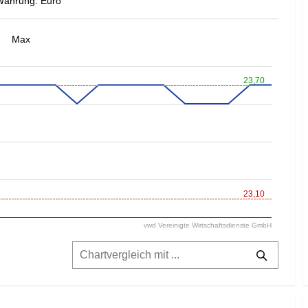
Währung: Euro
Max
23,70
23,10
vwd Vereinigte Wirtschaftsdienste GmbH