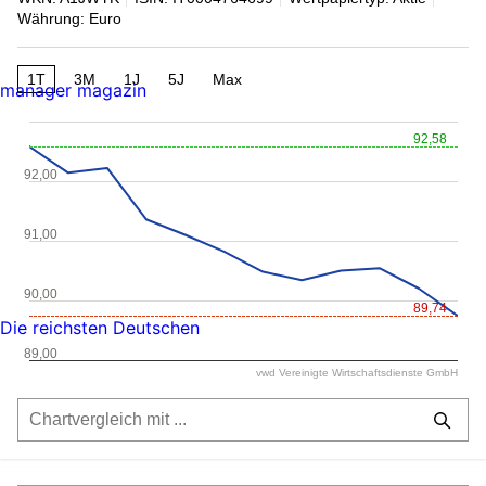
Währung: Euro
1T
3M
1J
5J
Max
manager magazin
92,58
92,00
91,00
90,00
89,74
Die reichsten Deutschen
89,00
vwd Vereinigte Wirtschaftsdienste GmbH