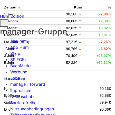
Zeitraum
Kurs
%
1 Tag
90,16€
-2,86%
HBm Edition
1 Woche
88,06€
+2,38%
1 Monat
82,02€
+9,92%
manager-Gruppe
6 Monate
82,03€
+9,91%
Abo mm
Lfd. Jahr (YTD)
97,21€
-7,26%
Abo HBm
1 Jahr
96,76€
-6,82%
Shop
3 Jahre
70,40€
+28,07%
SPIEGEL
5 Jahre
52,33€
+72,31%
BuchMarkt
Werbung
Jobs
Kursdaten
manage › forward
Kurs
90,16€
Impressum
Eröffnung
92,58€
Datenschutz
Barrierefreiheit
Geld
89,94€
Nutzungsbedingungen
Brief
90,36€