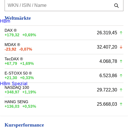
Weltmärkte
HBm
DAX ®
26.319,45
+179,32
+0,69%
MDAX ®
32.407,20
-23,92
-0,07%
TecDAX ®
4.068,78
+67,79
+1,69%
E-STOXX 50 ®
6.523,86
+21,30
+0,33%
HBm Spezial
NASDAQ 100
29.722,30
+348,97
+1,19%
HANG SENG
25.668,03
+136,03
+0,53%
Kursperformance