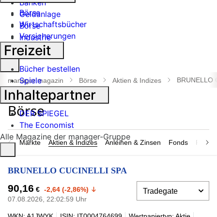
Banken
Börse
Geldanlage
Wirtschaftsbücher
Börse
Versicherungen
Industrie
Freizeit
Suche
Bücher bestellen
öffnen
Spiele
BRUNELLO C
manager magazin
Börse
Aktien & Indizes
Inhaltepartner
DER SPIEGEL
The Economist
Alle Magazine der manager-Gruppe
Märkte
Aktien & Indizes
Anleihen & Zinsen
Fonds
Rohsto
BRUNELLO CUCINELLI SPA
90,16
€
-2,64 (-2,86%)
07.08.2026, 22:02:59 Uhr
WKN: A1JWYK
ISIN: IT0004764699
Wertpapiertyp: Aktie