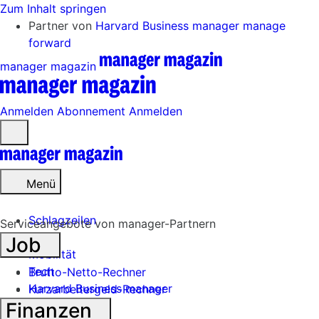
Zum Inhalt springen
Partner von
Harvard Business manager
manage
forward
manager magazin
Anmelden
Abonnement
Anmelden
Menü
öffnen
Menü
Schlagzeilen
Serviceangebote von manager-Partnern
Job
Mobilität
Tech
Brutto-Netto-Rechner
Harvard Business manager
Kurzarbeitergeld-Rechner
Finanzen
Handel