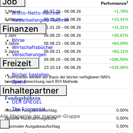
Job
1
Zeitraum
Performance
1 Monat
06.07.26 - 06.08.26
+1,78%
Brutto-Netto-Rechner
6 Monate
06.02.26 - 06.08.26
+13,41%
Kurzarbeitergeld-Rechner
Finanzen
Lfd. Jahr (YTD)
01.01.26 - 06.08.26
+11,31%
1 Jahr
06.08.25 - 06.08.26
+20,87%
Börse
3 Jahre
06.08.23 - 06.08.26
+64,09%
Wirtschaftsbücher
5 Jahre
06.08.21 - 06.08.26
+62,11%
Versicherungen
10 Jahre
06.08.16 - 06.08.26
+286,59%
Freizeit
seit Auflage
23.10.14 - 06.08.26
+335,08%
Bücher bestellen
1
Kennzahlen werden auf Basis der letzten verfügbaren NAVs
Spiele
berechnet. Berechnung nach BVI-Methode.
Inhaltepartner
Fondsgebühren
DER SPIEGEL
The Economist
Aktueller Ausgabeaufschlag
0,00%
Alle Magazine der manager-Gruppe
Aktuelle Rücknahmegebühr
0,00%
Maximaler Ausgabeaufschlag
5,00%