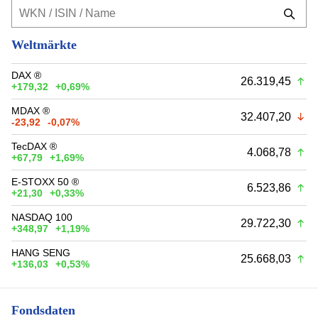
Weltmärkte
DAX ®
26.319,45
+179,32
+0,69%
MDAX ®
32.407,20
-23,92
-0,07%
TecDAX ®
4.068,78
+67,79
+1,69%
E-STOXX 50 ®
6.523,86
+21,30
+0,33%
NASDAQ 100
29.722,30
+348,97
+1,19%
HANG SENG
25.668,03
+136,03
+0,53%
Fondsdaten