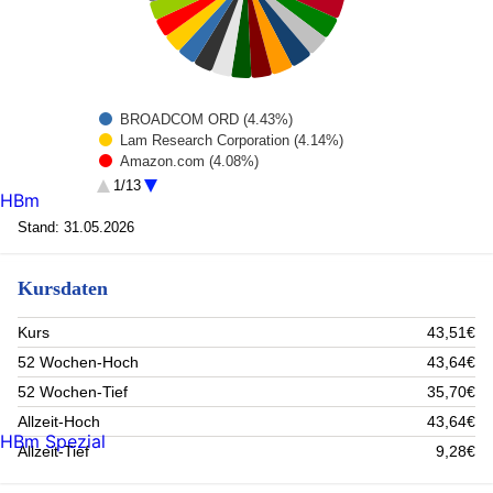
BROADCOM ORD (4.43%)
Lam Research Corporation (4.14%)
Amazon.com (4.08%)
KLA CORP (3.97%)
1/13
HBm
Alphabet Inc A (3.9%)
Advanced Micro Devices (3.74%)
Stand: 31.05.2026
APPLIED MATERIALS INC. (3.73%)
ABB Ltd Reg (3.71%)
Kursdaten
APPLE INC (3.59%)
Nvidia Corp. (3.53%)
Microsoft Corp (3.52%)
Kurs
43,51€
Taiwan Semiconductor Rpr5Shs (3.51%)
52 Wochen-Hoch
43,64€
London Stock Exchange Group plc (3.37%)
Visa (3.25%)
52 Wochen-Tief
35,70€
NETFLIX INC (3.23%)
Allzeit-Hoch
43,64€
Amphenol (3.13%)
HBm Spezial
Allzeit-Tief
9,28€
Salesforce.com (3.1%)
SCHNEIDER ELECTRIC SA (3.1%)