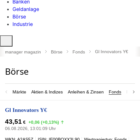
Banken
Geldanlage
Börse
Industrie
Suche
öffnen
Gl Innovators Y€
manager magazin
Börse
Fonds
Märkte
Aktien & Indizes
Anleihen & Zinsen
Fonds
Rohsto
Gl Innovators Y€
43,51
€
+0,06 (+0,13%)
06.08.2026, 13:01:09 Uhr
WKN: A2AS5Z
ISIN: IE00BQXX3L90
Wertpapiertyp: Fonds