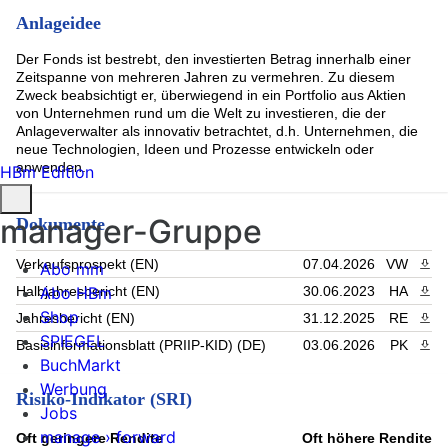
Ametek Inc (3.06%)
Anlageidee
Thermo Fisher Scientific (3.04%)
Meta Platforms inc (3.03%)
Der Fonds ist bestrebt, den investierten Betrag innerhalb einer
MasterCard Incorporated Class A (3.03%)
Zeitspanne von mehreren Jahren zu vermehren. Zu diesem
Roper technologies inc (2.95%)
Zweck beabsichtigt er, überwiegend in ein Portfolio aus Aktien
Intercontinental Exchange Inc (2.89%)
von Unternehmen rund um die Welt zu investieren, die der
Anta Sports Products Ltd (2.83%)
Anlageverwalter als innovativ betrachtet, d.h. Unternehmen, die
Rest (14.14%)
neue Technologien, Ideen und Prozesse entwickeln oder
anwenden.
HBm Edition
manager-Gruppe
Dokumente
Verkaufsprospekt (EN)
07.04.2026
VW
PDF 
Abo mm
Abo HBm
Halbjahresbericht (EN)
30.06.2023
HA
PDF 
Shop
Jahresbericht (EN)
31.12.2025
RE
PDF 
SPIEGEL
Basisinformationsblatt (PRIIP-KID) (DE)
03.06.2026
PK
PDF 
BuchMarkt
Werbung
Risiko-Indikator (SRI)
Jobs
manage › forward
Oft geringere Rendite
Oft höhere Rendite