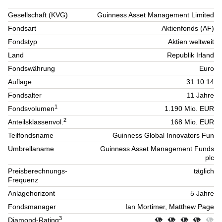
Gesellschaft (KVG)
Guinness Asset Management Limited
Fondsart
Aktienfonds (AF)
Fondstyp
Aktien weltweit
Land
Republik Irland
Fondswährung
Euro
Auflage
31.10.14
Fondsalter
11 Jahre
1
Fondsvolumen
1.190 Mio. EUR
2
Anteilsklassenvol.
168 Mio. EUR
Teilfondsname
Guinness Global Innovators Fun
Umbrellaname
Guinness Asset Management Funds
plc
Preisberechnungs-
täglich
Frequenz
Anlagehorizont
5 Jahre
Fondsmanager
Ian Mortimer, Matthew Page
3
Diamond-Rating