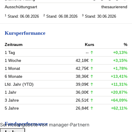
Ausschüttungsart
thesaurierend
1
2
3
Stand: 06.08.2026
Stand: 06.08.2026
Stand: 30.06.2026
Kursperformance
Zeitraum
Kurs
%
1 Tag
--
+0,13%
1 Woche
42,18€
+3,15%
1 Monat
42,75€
+1,78%
6 Monate
38,36€
+13,41%
Lfd. Jahr (YTD)
39,09€
+11,31%
1 Jahr
36,00€
+20,87%
3 Jahre
26,51€
+64,09%
5 Jahre
26,84€
+62,11%
Fondsperformance
Serviceangebote von manager-Partnern