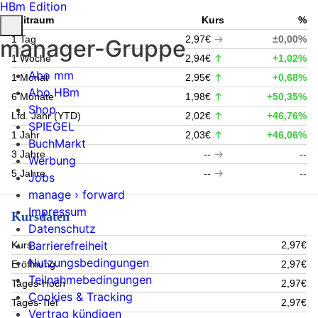
HBm Edition
Zeitraum
Kurs
%
1 Tag
2,97€
±0,00%
manager-Gruppe
1 Woche
2,94€
+1,02%
Abo mm
1 Monat
2,95€
+0,68%
Abo HBm
6 Monate
1,98€
+50,35%
Shop
Lfd. Jahr (YTD)
2,02€
+46,76%
SPIEGEL
1 Jahr
2,03€
+46,06%
BuchMarkt
3 Jahre
--
--
Werbung
5 Jahre
--
--
Jobs
manage › forward
Impressum
Kursdaten
Datenschutz
Barrierefreiheit
Kurs
2,97€
Nutzungsbedingungen
Eröffnung
2,97€
Teilnahmebedingungen
Tages-Hoch
2,97€
Cookies & Tracking
Tages-Tief
2,97€
Vertrag kündigen