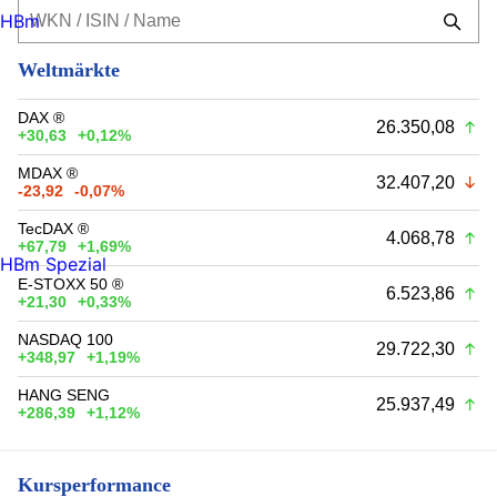
HBm
Weltmärkte
DAX ®
26.350,08
+30,63
+0,12%
MDAX ®
32.407,20
-23,92
-0,07%
TecDAX ®
4.068,78
+67,79
+1,69%
HBm Spezial
E-STOXX 50 ®
6.523,86
+21,30
+0,33%
NASDAQ 100
29.722,30
+348,97
+1,19%
HANG SENG
25.937,49
+286,39
+1,12%
Kursperformance