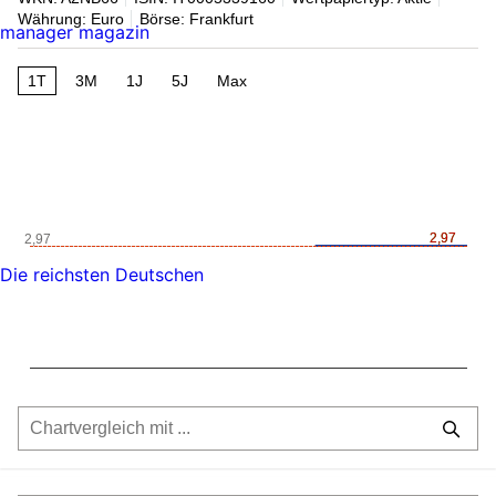
Währung: Euro
Börse: Frankfurt
manager magazin
1T
3M
1J
5J
Max
2,97
2,97
2,97
Die reichsten Deutschen