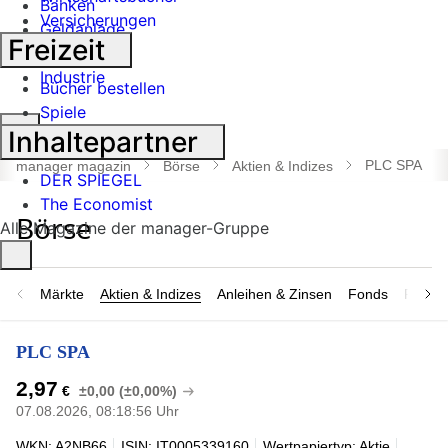
Banken
Versicherungen
Geldanlage
Freizeit
Börse
Industrie
Bücher bestellen
Spiele
Suche
Inhaltepartner
öffnen
PLC SPA
manager magazin
Börse
Aktien & Indizes
DER SPIEGEL
The Economist
Alle Magazine der manager-Gruppe
Märkte
Aktien & Indizes
Anleihen & Zinsen
Fonds
Rohsto
PLC SPA
2,97
€
±0,00 (±0,00%)
07.08.2026, 08:18:56 Uhr
WKN: A2NB66
ISIN: IT0005339160
Wertpapiertyp: Aktie