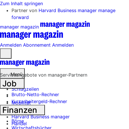
Zum Inhalt springen
Partner von
Harvard Business manager
manage
forward
manager magazin
Anmelden
Abonnement
Anmelden
Menü
öffnen
Menü
Serviceangebote von manager-Partnern
Job
Schlagzeilen
Brutto-Netto-Rechner
Kurzarbeitergeld-Rechner
Mobilität
Finanzen
Tech
Harvard Business manager
Börse
Handel
Wirtschaftsbücher