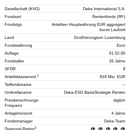
Gesellschaft (KVG)
Deka International S.A.
Fondsart
Rentenfonds (RF)
Fondstyp
Anleihen Hauptwährung EUR aggregiert
kurze Laufzeit
Land
Großherzogtum Luxemburg
Fondswährung
Euro
Auflage
01.02.00
Fondsalter
26 Jahre
SFDR
8
1
Anteilsklassenvol.
818 Mio. EUR
Teilfondsname
--
Umbrellaname
Deka-ESG BasisStrategie Renten
Preisberechnungs-
täglich
Frequenz
Anlagehorizont
4 Jahre
Fondsmanager
Deka-Team
3
Diamond-Rating