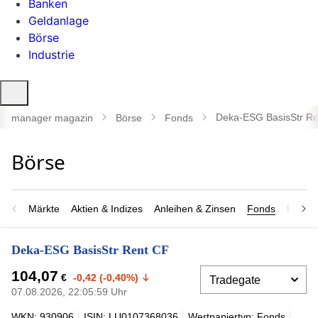
Banken
Geldanlage
Börse
Industrie
Suche
öffnen
Deka-ESG BasisStr Re
manager magazin
Börse
Fonds
Märkte
Aktien & Indizes
Anleihen & Zinsen
Fonds
Rohsto
Deka-ESG BasisStr Rent CF
104,07
€
-0,42 (-0,40%)
07.08.2026, 22:05:59 Uhr
WKN: 930906
ISIN: LU0107368036
Wertpapiertyp: Fonds