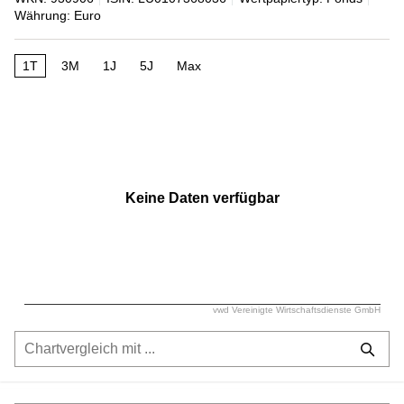
Währung: Euro
1T
3M
1J
5J
Max
Keine Daten verfügbar
vwd Vereinigte Wirtschaftsdienste GmbH