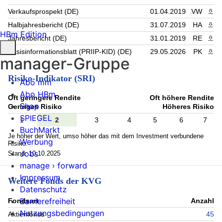
Verkaufsprospekt (DE)
01.04.2019
VW
PDF 
Halbjahresbericht (DE)
31.07.2019
HA
PDF 
HBm Edition
Jahresbericht (DE)
31.01.2019
RE
PDF 
Basisinformationsblatt (PRIIP-KID) (DE)
29.05.2026
PK
PDF 
manager-Gruppe
Risiko-Indikator (SRI)
Abo mm
Abo HBm
Oft geringere Rendite
Oft höhere Rendite
Shop
Geringes Risiko
Höheres Risiko
SPIEGEL
1
2
3
4
5
6
7
BuchMarkt
Je höher der Wert, umso höher das mit dem Investment verbundene
Werbung
Risiko.
Jobs
Stand: 10.10.2025
manage › forward
Impressum
Weitere Fonds der KVG
Datenschutz
Barrierefreiheit
Fondsart
Anzahl
Nutzungsbedingungen
Aktienfonds
45