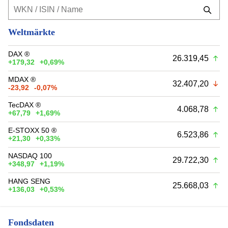
Weltmärkte
DAX ®
26.319,45
+179,32
+0,69%
MDAX ®
32.407,20
-23,92
-0,07%
TecDAX ®
4.068,78
+67,79
+1,69%
E-STOXX 50 ®
6.523,86
+21,30
+0,33%
NASDAQ 100
29.722,30
+348,97
+1,19%
HANG SENG
25.668,03
+136,03
+0,53%
Fondsdaten