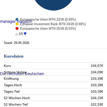
Europaeische Union MTN 23/30 (0.93%)
manager magazin
European Investment Bank MTN 23/28 (0.69%)
Europaeische Union MTN 25/28 (0.53%)
Global Switch Finance B.V. MTN 20/30 (0.47%)
1/5
Sandoz Finance B.V. Notes 23/27 (0.45%)
Alphabet Inc. Notes 26/30 (0.45%)
Stand: 29.05.2026
Hamburger Sparkasse AG IHS R.923 25/31 (0.45%)
Jyske Bank A/S FLR MTN 24/29 (0.44%)
Kursdaten
DNB Bank ASA FLR MTN 25/31 (0.44%)
Amazon.com Inc. Notes 26/30 (0.44%)
Rest (94.71%)
Kurs
104,07€
Schluss Vortag
104,09€
Die reichsten Deutschen
Eröffnung
103,39€
Tages-Hoch
103,39€
Tages-Tief
103,39€
52 Wochen-Hoch
104,15€
52 Wochen-Tief
102,33€