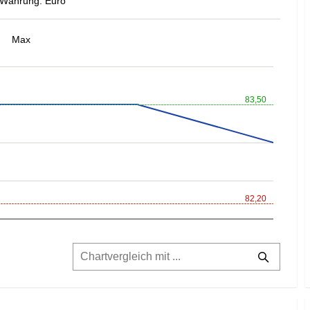
Währung: Euro
Max
83,50
82,20