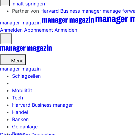
Zum Inhalt springen
Partner von
Harvard Business manager
manage forw
manager magazin
Anmelden
Abonnement
Anmelden
Menü
öffnen
Menü
manager magazin
Schlagzeilen
Mobilität
Tech
Harvard Business manager
Handel
Banken
Geldanlage
Börse
Die reichsten Deutschen