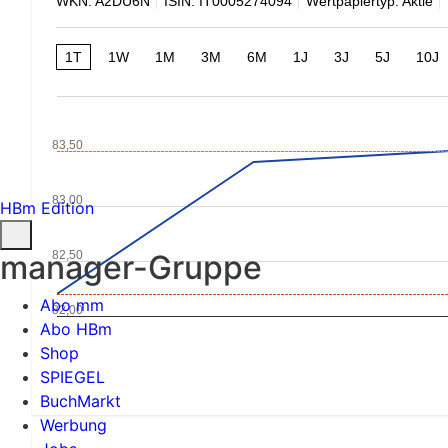
WKN: A2DU6N
ISIN: IT0005274094
Wertpapiertyp: Aktie
1T
1W
1M
3M
6M
1J
3J
5J
10J
83,50
83,00
HBm Edition
82,50
manager-Gruppe
Abo mm
82,00
Abo HBm
Shop
SPIEGEL
BuchMarkt
Werbung