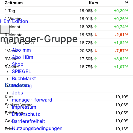
Zeitraum
Kurs
%
1 Tag
19,06$
+0,20%
1 Woche
19,01$
+0,26%
HBm Edition
1 Monat
18,92$
+0,74%
6 Monate
19,63$
-2,91%
manager-Gruppe
Lfd. Jahr (YTD)
18,72$
+1,82%
Abo mm
1 Jahr
20,62$
-7,57%
Abo HBm
3 Jahre
17,50$
+8,92%
Shop
5 Jahre
18,75$
+1,67%
SPIEGEL
BuchMarkt
Kursdaten
Werbung
Jobs
Kurs
19,10$
manage › forward
Schluss Vortag
19,06$
Impressum
Eröffnung
19,05$
Datenschutz
Barrierefreiheit
Geld
19,09$
Nutzungsbedingungen
Brief
19,16$