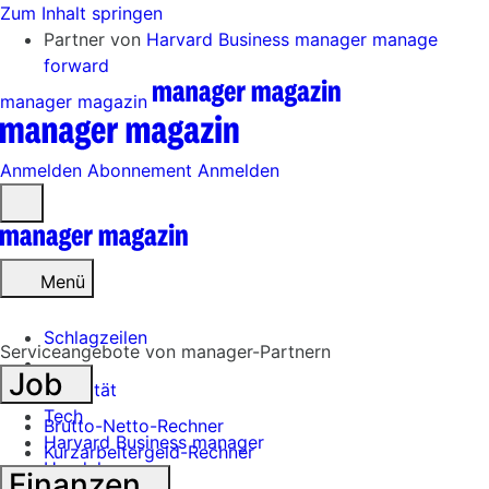
Zum Inhalt springen
Partner von
Harvard Business manager
manage
forward
manager magazin
Anmelden
Abonnement
Anmelden
Menü
öffnen
Menü
Schlagzeilen
Serviceangebote von manager-Partnern
Job
Mobilität
Tech
Brutto-Netto-Rechner
Harvard Business manager
Kurzarbeitergeld-Rechner
Handel
Finanzen