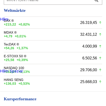
Weltmärkte
HBm
DAX ®
26.319,45
+215,22
+0,82%
MDAX ®
32.431,12
+4,79
+0,01%
TecDAX ®
4.000,99
+54,26
+1,37%
E-STOXX 50 ®
6.502,56
+25,58
+0,39%
NASDAQ 100
29.706,00
HBm Spezial
+332,67
+1,13%
HANG SENG
25.668,03
+136,03
+0,53%
Kursperformance