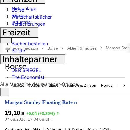
Banken
Geldanlage
Börse
Börse
Wirtschaftsbücher
Industrie
Versicherungen
Freizeit
Suche
Bücher bestellen
öffnen
Morgan Stanl
manager magazin
Börse
Aktien & Indizes
Spiele
Inhaltepartner
DER SPIEGEL
The Economist
Alle Magazine der manager-Gruppe
Märkte
Aktien & Indizes
Anleihen & Zinsen
Fonds
Rohsto
Morgan Stanley Floating Rate n
19,10
$
+0,04 (+0,20%)
07.08.2026, 17:34:08 Uhr
Wertpapiertyp: Aktie
Währung: US-Dollar
Börse: NYSE