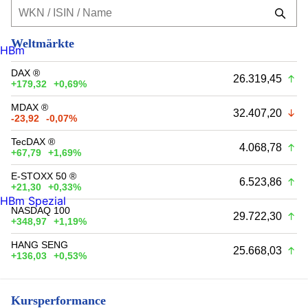
Weltmärkte
HBm
DAX ®
26.319,45
+179,32
+0,69%
MDAX ®
32.407,20
-23,92
-0,07%
TecDAX ®
4.068,78
+67,79
+1,69%
E-STOXX 50 ®
6.523,86
+21,30
+0,33%
HBm Spezial
NASDAQ 100
29.722,30
+348,97
+1,19%
HANG SENG
25.668,03
+136,03
+0,53%
Kursperformance