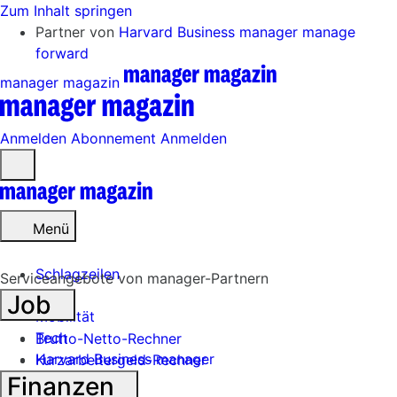
Zum Inhalt springen
Partner von
Harvard Business manager
manage
forward
manager magazin
Anmelden
Abonnement
Anmelden
Menü
öffnen
Menü
Schlagzeilen
Serviceangebote von manager-Partnern
Job
Mobilität
Tech
Brutto-Netto-Rechner
Harvard Business manager
Kurzarbeitergeld-Rechner
Finanzen
Handel