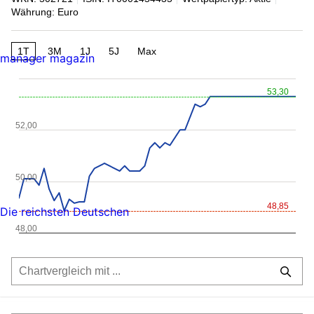
Währung: Euro
1T
3M
1J
5J
Max
manager magazin
53,30
52,00
50,00
48,85
Die reichsten Deutschen
48,00