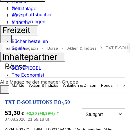
Banken
Börse
Geldanlage
Wirtschaftsbücher
Börse
Versicherungen
Industrie
Freizeit
Suche
Bücher bestellen
öffnen
Spiele
TXT E-SOLU
manager magazin
Börse
Aktien & Indizes
Inhaltepartner
DER SPIEGEL
The Economist
Alle Magazine der manager-Gruppe
Märkte
Aktien & Indizes
Anleihen & Zinsen
Fonds
Rohsto
TXT E-SOLUTIONS EO-,50
53,30
€
+3,20 (+6,39%)
07.08.2026, 21:55:18 Uhr
WKN: 502721
ISIN: IT0001454435
Wertpapiertyp: Aktie