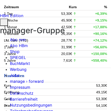
Zeitraum
Kurs
%
1 Tag
53,30€
+6,39%
HBm Edition
1 Woche
45,90€
+9,15%
1 Monat
42,50€
+17,88%
manager-Gruppe
6 Monate
26,35€
+90,16%
Abo mm
Lfd. Jahr (YTD)
28,77€
+74,12%
Abo HBm
1 Jahr
31,99€
+56,60%
Shop
3 Jahre
20,03€
+150,08%
SPIEGEL
5 Jahre
7,61€
+558,40%
BuchMarkt
Werbung
Jobs
Kursdaten
manage › forward
Kurs
53,30€
Impressum
Eröffnung
49,15€
Datenschutz
Barrierefreiheit
Geld
53,30€
Nutzungsbedingungen
Brief
54,10€