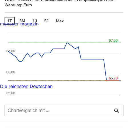
Währung: Euro
1T
3M
1J
5J
Max
manager magazin
67,50
67,00
66,00
65,70
Die reichsten Deutschen
65,00