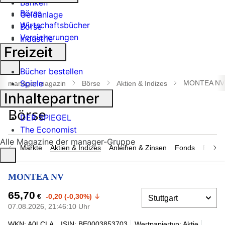
Banken
Börse
Geldanlage
Wirtschaftsbücher
Börse
Versicherungen
Industrie
Freizeit
Suche
Bücher bestellen
öffnen
Spiele
MONTEA NV
manager magazin
Börse
Aktien & Indizes
Inhaltepartner
DER SPIEGEL
The Economist
Alle Magazine der manager-Gruppe
Märkte
Aktien & Indizes
Anleihen & Zinsen
Fonds
Rohsto
MONTEA NV
65,70
€
-0,20 (-0,30%)
07.08.2026, 21:46:10 Uhr
WKN: A0LCLA
ISIN: BE0003853703
Wertpapiertyp: Aktie