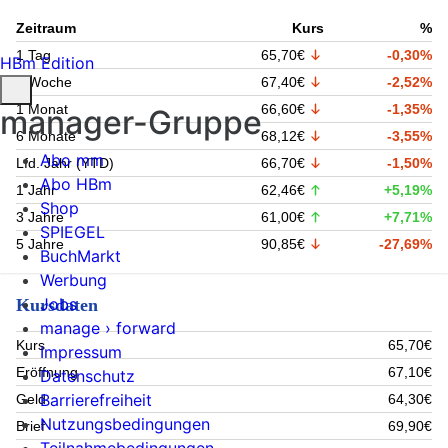
Zeitraum
Kurs
%
1 Tag
65,70€
-0,30%
HBm Edition
1 Woche
67,40€
-2,52%
1 Monat
66,60€
-1,35%
manager-Gruppe
6 Monate
68,12€
-3,55%
Abo mm
Lfd. Jahr (YTD)
66,70€
-1,50%
Abo HBm
1 Jahr
62,46€
+5,19%
Shop
3 Jahre
61,00€
+7,71%
SPIEGEL
5 Jahre
90,85€
-27,69%
BuchMarkt
Werbung
Jobs
Kursdaten
manage › forward
Kurs
65,70€
Impressum
Eröffnung
67,10€
Datenschutz
Barrierefreiheit
Geld
64,30€
Nutzungsbedingungen
Brief
69,90€