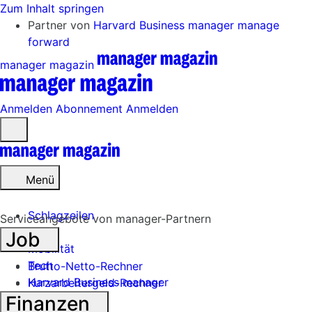
Zum Inhalt springen
Partner von
Harvard Business manager
manage
forward
manager magazin
Anmelden
Abonnement
Anmelden
Menü
öffnen
Menü
Schlagzeilen
Serviceangebote von manager-Partnern
Job
Mobilität
Tech
Brutto-Netto-Rechner
Harvard Business manager
Kurzarbeitergeld-Rechner
Finanzen
Handel