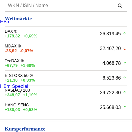
Weltmärkte
HBm
DAX ®
26.319,45
+179,32
+0,69%
MDAX ®
32.407,20
-23,92
-0,07%
TecDAX ®
4.068,78
+67,79
+1,69%
E-STOXX 50 ®
6.523,86
+21,30
+0,33%
HBm Spezial
NASDAQ 100
29.722,30
+348,97
+1,19%
HANG SENG
25.668,03
+136,03
+0,53%
Kursperformance