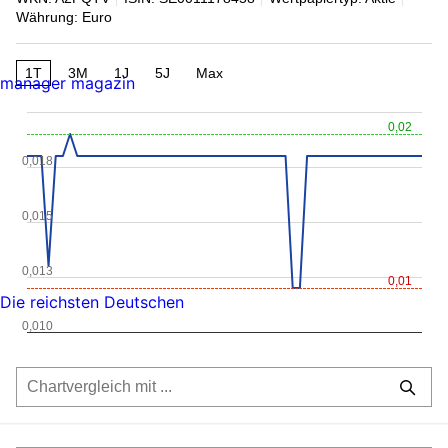
Währung: Euro
1T
3M
1J
5J
Max
manager magazin
0,02
0,018
0,015
0,013
0,01
Die reichsten Deutschen
0,010