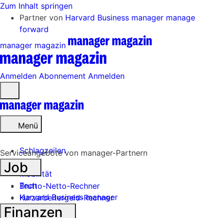
Zum Inhalt springen
Partner von
Harvard Business manager
manage
forward
manager magazin
Anmelden
Abonnement
Anmelden
Menü
öffnen
Menü
Schlagzeilen
Serviceangebote von manager-Partnern
Job
Mobilität
Tech
Brutto-Netto-Rechner
Harvard Business manager
Kurzarbeitergeld-Rechner
Finanzen
Handel