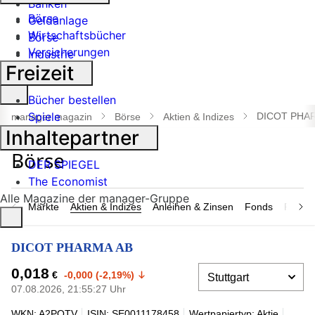
Banken
Börse
Geldanlage
Wirtschaftsbücher
Börse
Versicherungen
Industrie
Freizeit
Suche
Bücher bestellen
öffnen
Spiele
DICOT PHA
manager magazin
Börse
Aktien & Indizes
Inhaltepartner
DER SPIEGEL
The Economist
Alle Magazine der manager-Gruppe
Märkte
Aktien & Indizes
Anleihen & Zinsen
Fonds
Rohsto
DICOT PHARMA AB
0,018
€
-0,000 (-2,19%)
07.08.2026, 21:55:27 Uhr
WKN: A2PQTV
ISIN: SE0011178458
Wertpapiertyp: Aktie