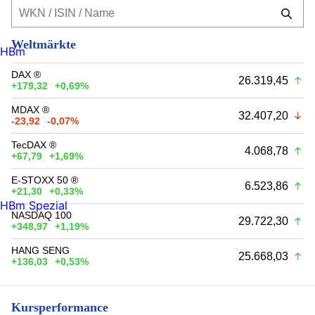
Weltmärkte
HBm
DAX ®
26.319,45
+179,32
+0,69%
MDAX ®
32.407,20
-23,92
-0,07%
TecDAX ®
4.068,78
+67,79
+1,69%
E-STOXX 50 ®
6.523,86
+21,30
+0,33%
HBm Spezial
NASDAQ 100
29.722,30
+348,97
+1,19%
HANG SENG
25.668,03
+136,03
+0,53%
Kursperformance