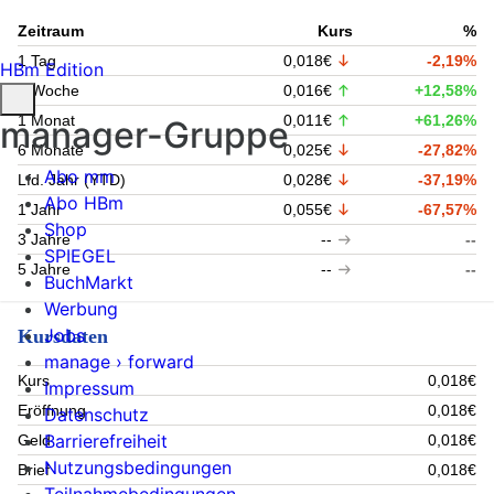
Zeitraum
Kurs
%
1 Tag
0,018€
-2,19%
HBm Edition
1 Woche
0,016€
+12,58%
1 Monat
0,011€
+61,26%
manager-Gruppe
6 Monate
0,025€
-27,82%
Abo mm
Lfd. Jahr (YTD)
0,028€
-37,19%
Abo HBm
1 Jahr
0,055€
-67,57%
Shop
3 Jahre
--
--
SPIEGEL
5 Jahre
--
--
BuchMarkt
Werbung
Jobs
Kursdaten
manage › forward
Kurs
0,018€
Impressum
Eröffnung
0,018€
Datenschutz
Barrierefreiheit
Geld
0,018€
Nutzungsbedingungen
Brief
0,018€