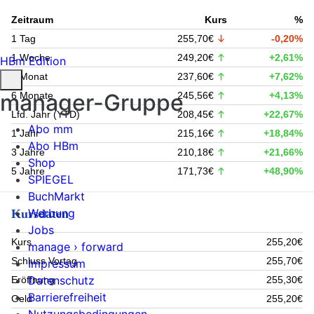
Zeitraum
Kurs
%
1 Tag
255,70€
-0,20%
1 Woche
249,20€
+2,61%
HBm Edition
1 Monat
237,60€
+7,62%
manager-Gruppe
6 Monate
245,56€
+4,13%
Lfd. Jahr (YTD)
208,45€
+22,67%
Abo mm
1 Jahr
215,16€
+18,84%
Abo HBm
3 Jahre
210,18€
+21,66%
Shop
5 Jahre
171,73€
+48,90%
SPIEGEL
BuchMarkt
Werbung
Kursdaten
Jobs
Kurs
255,20€
manage › forward
Schluss Vortag
255,70€
Impressum
Datenschutz
Eröffnung
255,30€
Barrierefreiheit
Geld
255,20€