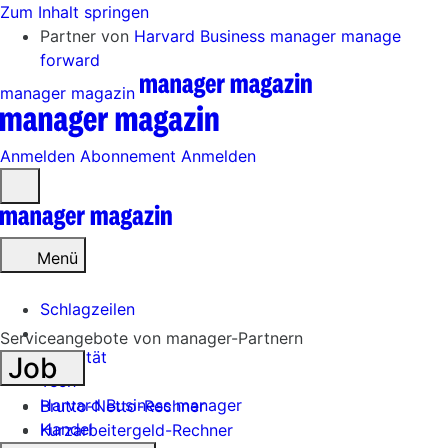
Zum Inhalt springen
Partner von
Harvard Business manager
manage
forward
manager magazin
Anmelden
Abonnement
Anmelden
Menü
öffnen
Menü
Schlagzeilen
Serviceangebote von manager-Partnern
Mobilität
Job
Tech
Harvard Business manager
Brutto-Netto-Rechner
Handel
Kurzarbeitergeld-Rechner