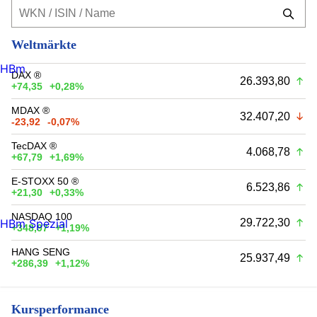
Weltmärkte
HBm
DAX ®
26.393,80
+74,35
+0,28%
MDAX ®
32.407,20
-23,92
-0,07%
TecDAX ®
4.068,78
+67,79
+1,69%
E-STOXX 50 ®
6.523,86
+21,30
+0,33%
NASDAQ 100
29.722,30
HBm Spezial
+348,97
+1,19%
HANG SENG
25.937,49
+286,39
+1,12%
Kursperformance