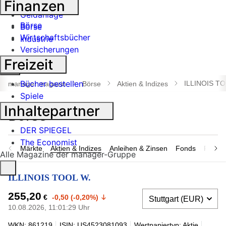
Finanzen
Banken
Geldanlage
Börse
Börse
Wirtschaftsbücher
Industrie
Versicherungen
Freizeit
Suche
öffnen
Bücher bestellen
ILLINOIS TO
manager magazin
Börse
Aktien & Indizes
Spiele
Inhaltepartner
DER SPIEGEL
The Economist
Märkte
Aktien & Indizes
Anleihen & Zinsen
Fonds
Rohsto
Alle Magazine der manager-Gruppe
ILLINOIS TOOL W.
255,20
€
-0,50 (-0,20%)
10.08.2026, 11:01:29 Uhr
WKN: 861219
ISIN: US4523081093
Wertpapiertyp: Aktie