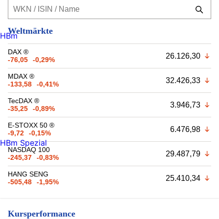
Weltmärkte
HBm
DAX ®
26.126,30
-76,05
-0,29%
MDAX ®
32.426,33
-133,58
-0,41%
TecDAX ®
3.946,73
-35,25
-0,89%
E-STOXX 50 ®
6.476,98
-9,72
-0,15%
HBm Spezial
NASDAQ 100
29.487,79
-245,37
-0,83%
HANG SENG
25.410,34
-505,48
-1,95%
Kursperformance