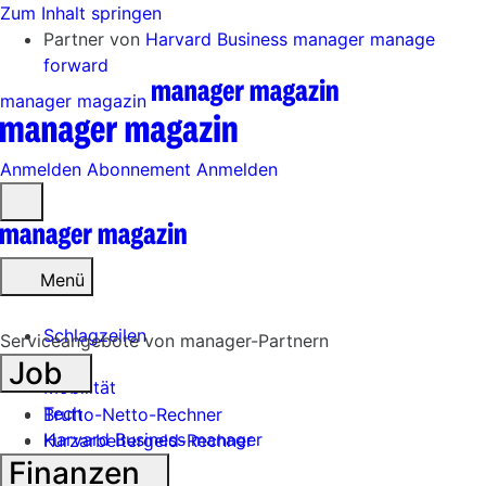
Zum Inhalt springen
Partner von
Harvard Business manager
manage
forward
manager magazin
Anmelden
Abonnement
Anmelden
Menü
öffnen
Menü
Schlagzeilen
Serviceangebote von manager-Partnern
Job
Mobilität
Tech
Brutto-Netto-Rechner
Harvard Business manager
Kurzarbeitergeld-Rechner
Finanzen
Handel