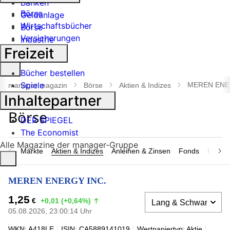
Banken
Börse
Geldanlage
Wirtschaftsbücher
Börse
Versicherungen
Industrie
Freizeit
Suche
Bücher bestellen
öffnen
Spiele
MEREN ENE
manager magazin
Börse
Aktien & Indizes
Inhaltepartner
DER SPIEGEL
The Economist
Alle Magazine der manager-Gruppe
Märkte
Aktien & Indizes
Anleihen & Zinsen
Fonds
Rohsto
MEREN ENERGY INC.
1,25
€
+0,01 (+0,64%)
05.08.2026, 23:00:14 Uhr
WKN: A418LE
ISIN: CA5889141019
Wertpapiertyp: Aktie