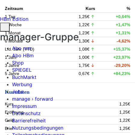
Zeitraum
Kurs
%
1 Tag
1,25€
+0,64%
HBm Edition
1 Woche
1,22€
+1,47%
1 Monat
1,23€
+1,31%
manager-Gruppe
6 Monate
1,30€
-4,62%
Abo mm
Lfd. Jahr (YTD)
1,08€
+15,37%
Abo HBm
1 Jahr
1,00€
+23,97%
Shop
3 Jahre
1,75€
-29,20%
SPIEGEL
5 Jahre
0,67€
+84,23%
BuchMarkt
Werbung
Jobs
Kursdaten
manage › forward
Kurs
1,25€
Impressum
Eröffnung
1,25€
Datenschutz
Barrierefreiheit
Geld
1,22€
Nutzungsbedingungen
Brief
1,25€