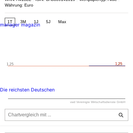
Währung: Euro
1T
3M
1J
5J
Max
manager magazin
1,25
1,25
1,25
Die reichsten Deutschen
vwd Vereinigte Wirtschaftsdienste GmbH