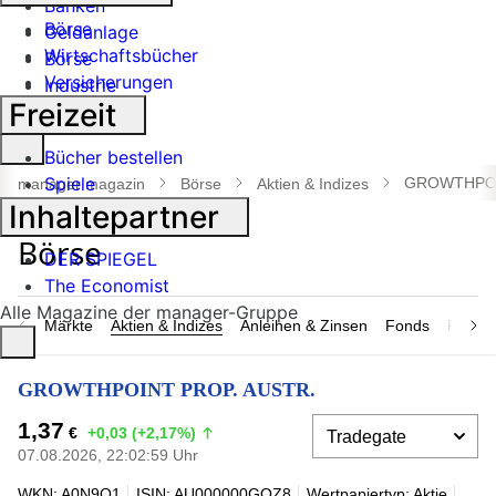
Banken
Börse
Geldanlage
Wirtschaftsbücher
Börse
Versicherungen
Industrie
Freizeit
Suche
Bücher bestellen
öffnen
Spiele
GROWTHPOI
manager magazin
Börse
Aktien & Indizes
Inhaltepartner
DER SPIEGEL
The Economist
Alle Magazine der manager-Gruppe
Märkte
Aktien & Indizes
Anleihen & Zinsen
Fonds
Rohsto
GROWTHPOINT PROP. AUSTR.
1,37
€
+0,03 (+2,17%)
07.08.2026, 22:02:59 Uhr
WKN: A0N9Q1
ISIN: AU000000GOZ8
Wertpapiertyp: Aktie