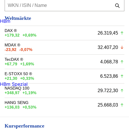
Weltmärkte
HBm
DAX ®
26.319,45
+179,32
+0,69%
MDAX ®
32.407,20
-23,92
-0,07%
TecDAX ®
4.068,78
+67,79
+1,69%
E-STOXX 50 ®
6.523,86
+21,30
+0,33%
HBm Spezial
NASDAQ 100
29.722,30
+348,97
+1,19%
HANG SENG
25.668,03
+136,03
+0,53%
Kursperformance