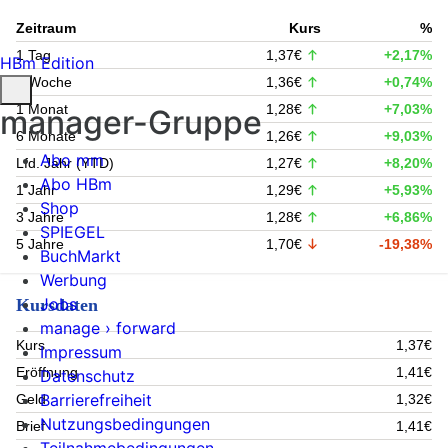
Zeitraum
Kurs
%
1 Tag
1,37€
+2,17%
HBm Edition
1 Woche
1,36€
+0,74%
1 Monat
1,28€
+7,03%
manager-Gruppe
6 Monate
1,26€
+9,03%
Abo mm
Lfd. Jahr (YTD)
1,27€
+8,20%
Abo HBm
1 Jahr
1,29€
+5,93%
Shop
3 Jahre
1,28€
+6,86%
SPIEGEL
5 Jahre
1,70€
-19,38%
BuchMarkt
Werbung
Jobs
Kursdaten
manage › forward
Kurs
1,37€
Impressum
Eröffnung
1,41€
Datenschutz
Barrierefreiheit
Geld
1,32€
Nutzungsbedingungen
Brief
1,41€