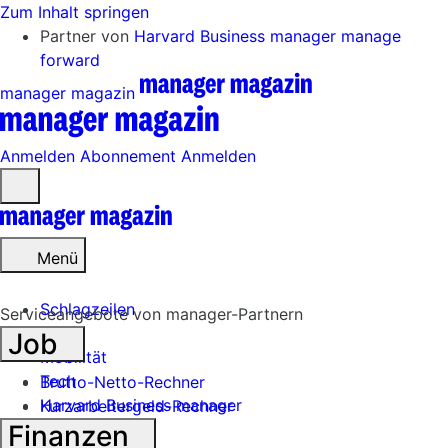
Zum Inhalt springen
Partner von
Harvard Business manager
manage
forward
manager magazin
Anmelden
Abonnement
Anmelden
Menü
öffnen
Menü
Schlagzeilen
Serviceangebote von manager-Partnern
Job
Mobilität
Tech
Brutto-Netto-Rechner
Harvard Business manager
Kurzarbeitergeld-Rechner
Finanzen
Handel