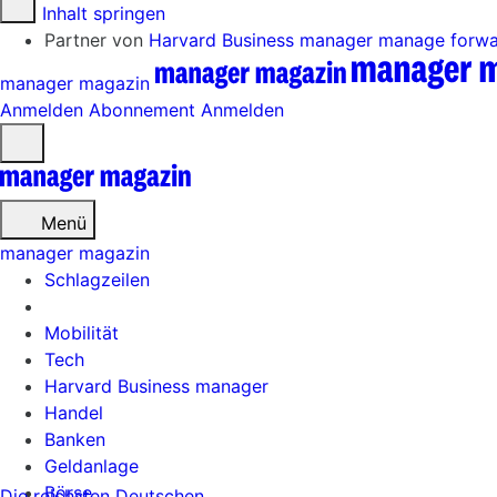
Zum Inhalt springen
Partner von
Harvard Business manager
manage forw
manager magazin
Anmelden
Abonnement
Anmelden
Menü
öffnen
Menü
manager magazin
Schlagzeilen
Mobilität
Tech
Harvard Business manager
Handel
Banken
Geldanlage
Börse
Die reichsten Deutschen