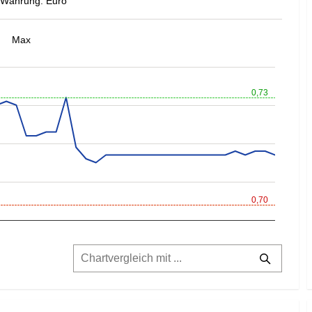
Währung: Euro
Max
0,73
0,70