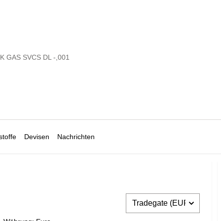
K GAS SVCS DL -,001
toffe
Devisen
Nachrichten