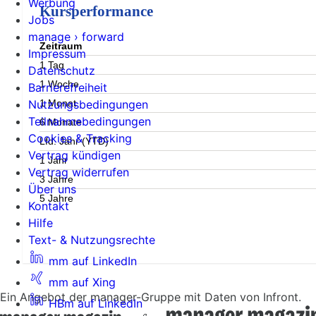
Werbung
Kursperformance
Jobs
manage › forward
Zeitraum
Impressum
1 Tag
Datenschutz
1 Woche
Barrierefreiheit
1 Monat
Nutzungsbedingungen
Teilnahmebedingungen
6 Monate
Cookies & Tracking
Lfd. Jahr (YTD)
Vertrag kündigen
1 Jahr
Vertrag widerrufen
3 Jahre
Über uns
5 Jahre
Kontakt
Hilfe
Text- & Nutzungsrechte
mm auf LinkedIn
mm auf Xing
Ein Angebot der manager-Gruppe mit Daten von Infront.
HBm auf LinkedIn