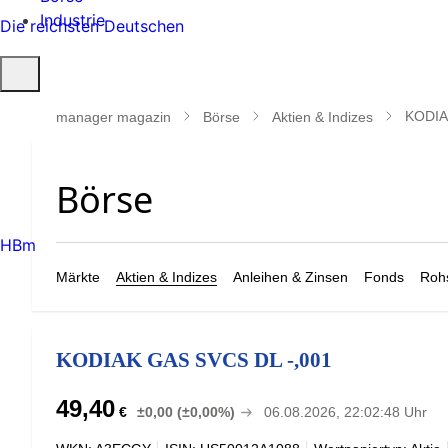
Industrie
Die reichsten Deutschen
Suche
öffnen
KODIA
manager magazin
Börse
Aktien & Indizes
HBm
Märkte
Aktien & Indizes
Anleihen & Zinsen
Fonds
Rohs
KODIAK GAS SVCS DL -,001
49,40
€
±0,00 (±0,00%)
06.08.2026, 22:02:48 Uhr