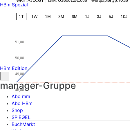
WKN: A3ECGY
ISIN: US50012A1088
Wertpapiertyp: Aktie
HBm Spezial
1T
1W
1M
3M
6M
1J
3J
5J
10J
51,00
50,00
HBm Edition
49,00
manager-Gruppe
48,00
Abo mm
Abo HBm
Shop
SPIEGEL
BuchMarkt