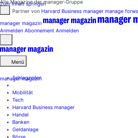
Alle Magazine der manager-Gruppe
Zum Inhalt springen
Partner von
Harvard Business manager
manage forw
manager magazin
Anmelden
Abonnement
Anmelden
Menü
öffnen
Menü
Schlagzeilen
manager magazin
Mobilität
Tech
Harvard Business manager
Handel
Banken
Geldanlage
Börse