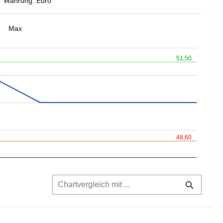
Währung: Euro
Max
51,50
48,60