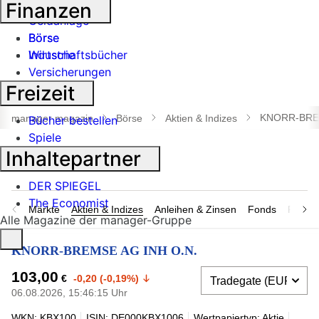
Banken
Finanzen
Geldanlage
Börse
Börse
Industrie
Wirtschaftsbücher
Versicherungen
Freizeit
Suche
öffnen
KNORR-BREM
manager magazin
Börse
Aktien & Indizes
Bücher bestellen
Spiele
Inhaltepartner
DER SPIEGEL
The Economist
Märkte
Aktien & Indizes
Anleihen & Zinsen
Fonds
Rohsto
Alle Magazine der manager-Gruppe
KNORR-BREMSE AG INH O.N.
103,00
€
-0,20 (-0,19%)
06.08.2026, 15:46:15 Uhr
WKN: KBX100
ISIN: DE000KBX1006
Wertpapiertyp: Aktie