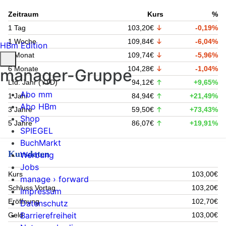
Zeitraum
Kurs
%
1 Tag
103,20€
-0,19%
1 Woche
109,84€
-6,04%
HBm Edition
1 Monat
109,74€
-5,96%
6 Monate
104,28€
-1,04%
manager-Gruppe
Lfd. Jahr (YTD)
94,12€
+9,65%
Abo mm
1 Jahr
84,94€
+21,49%
Abo HBm
3 Jahre
59,50€
+73,43%
Shop
5 Jahre
86,07€
+19,91%
SPIEGEL
BuchMarkt
Kursdaten
Werbung
Jobs
Kurs
103,00€
manage › forward
Schluss Vortag
103,20€
Impressum
Eröffnung
102,70€
Datenschutz
Barrierefreiheit
Geld
103,00€