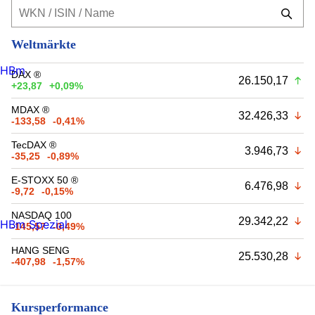
Weltmärkte
HBm
DAX ®
26.150,17
+23,87
+0,09%
MDAX ®
32.426,33
-133,58
-0,41%
TecDAX ®
3.946,73
-35,25
-0,89%
E-STOXX 50 ®
6.476,98
-9,72
-0,15%
NASDAQ 100
29.342,22
HBm Spezial
-145,57
-0,49%
HANG SENG
25.530,28
-407,98
-1,57%
Kursperformance