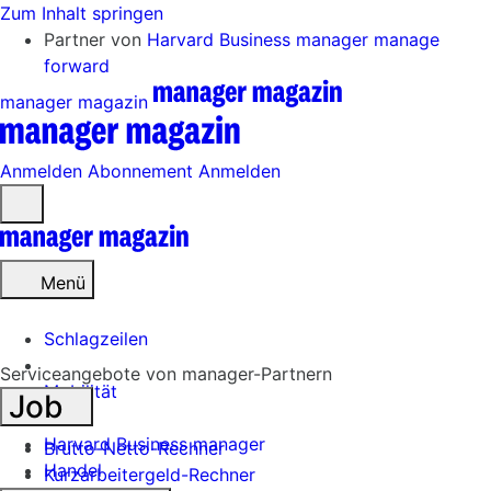
Zum Inhalt springen
Partner von
Harvard Business manager
manage
forward
manager magazin
Anmelden
Abonnement
Anmelden
Menü
öffnen
Menü
Schlagzeilen
Serviceangebote von manager-Partnern
Mobilität
Job
Tech
Harvard Business manager
Brutto-Netto-Rechner
Handel
Kurzarbeitergeld-Rechner